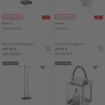
Code: Summer15
Code: Summer15
-15%**
-15%**
Blomus
Blomus
Toilettenbutler
Gießkanne
126,65 € mit Coupon**
21,24 € mit Coupon**
149,00 €
24,99 €
UVP 209,00 €
UVP 54,95 €
noch 3 Tag(e)
noch 3 Tag(e)