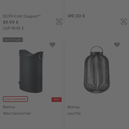
149,00 €
50,99 € mit Coupon**
59,99 €
UVP 99,95 €
noch 3 Tag(e)
Code: Summer15
-15%**
Blomus
Blomus
Wäschesammler
Leuchte