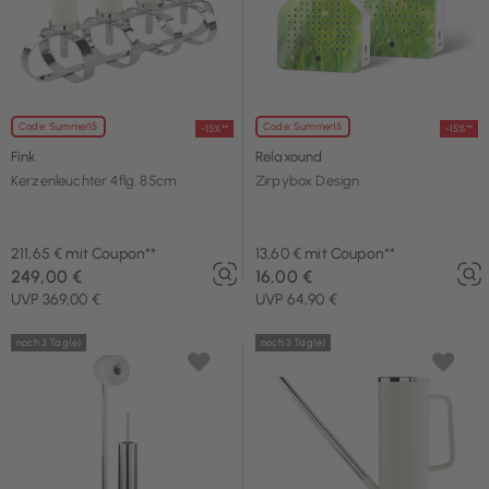
Code: Summer15
Code: Summer15
-15%**
-15%**
Fink
Relaxound
Kerzenleuchter 4flg. 85cm
Zirpybox Design
211,65 € mit Coupon**
13,60 € mit Coupon**
249,00 €
16,00 €
UVP 369,00 €
UVP 64,90 €
noch 3 Tag(e)
noch 3 Tag(e)