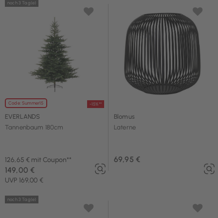
noch 3 Tag(e)
Code: Summer15
-15%**
EVERLANDS
Blomus
Tannenbaum 180cm
Laterne
69,95 €
126,65 € mit Coupon**
149,00 €
UVP 169,00 €
noch 3 Tag(e)