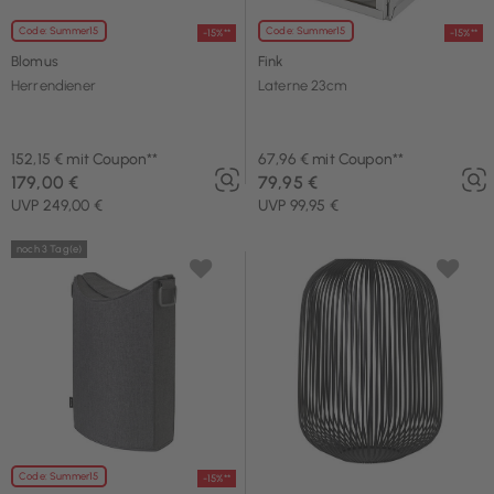
Code: Summer15
Code: Summer15
-15%**
-15%**
Blomus
Fink
Herrendiener
Laterne 23cm
152,15 € mit Coupon**
67,96 € mit Coupon**
179,00 €
79,95 €
UVP 249,00 €
UVP 99,95 €
noch 3 Tag(e)
Code: Summer15
-15%**