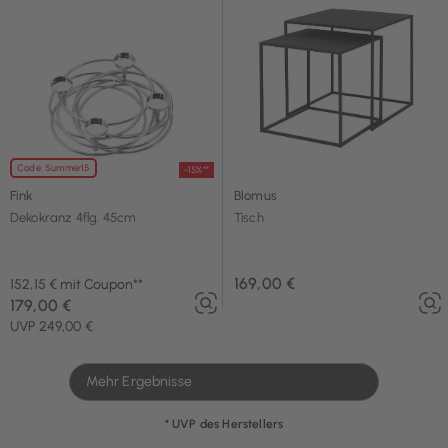
Code: Summer15
-15%**
Fink
Blomus
Dekokranz 4flg. 45cm
Tisch
169,00 €
152,15 € mit Coupon**
179,00 €
UVP 249,00 €
Mehr Ergebnisse
* UVP des Herstellers