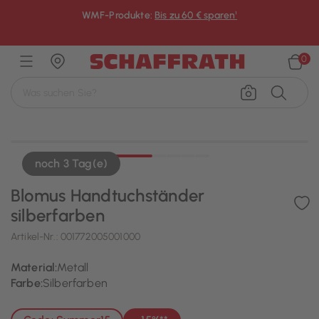
WMF-Produkte:
Bis zu 60 € sparen¹
×
0
noch 3 Tag(e)
Blomus Handtuchständer
silberfarben
Artikel-Nr.:
001772005001000
Material:
Metall
Farbe:
Silberfarben