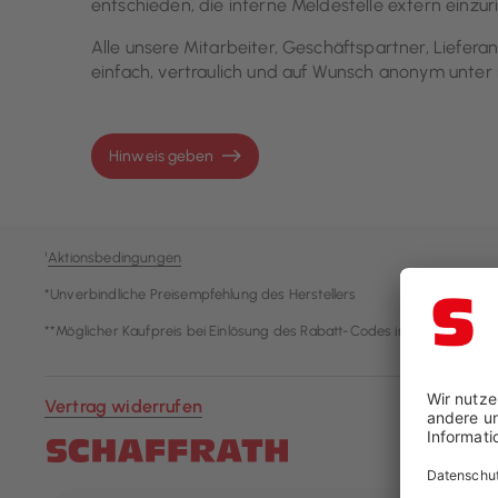
entschieden, die interne Meldestelle extern einzur
Alle unsere Mitarbeiter, Geschäftspartner, Liefe
einfach, vertraulich und auf Wunsch anonym unte
Hinweis geben
¹
Aktionsbedingungen
*Unverbindliche Preisempfehlung des Herstellers
**Möglicher Kaufpreis bei Einlösung des Rabatt-Codes im Warenkorb
Vertrag widerrufen