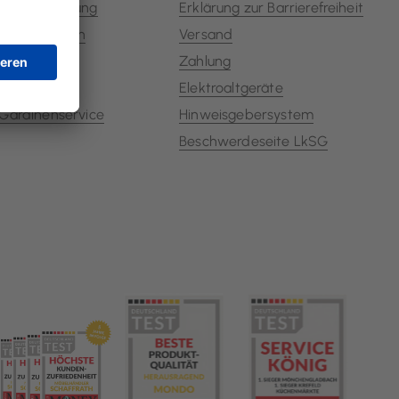
Küchenplanung
Erklärung zur Barrierefreiheit
Bewertungen
Versand
Lavazza Bar
Zahlung
Marken
Elektroaltgeräte
Gardinenservice
Hinweisgebersystem
Beschwerdeseite LkSG