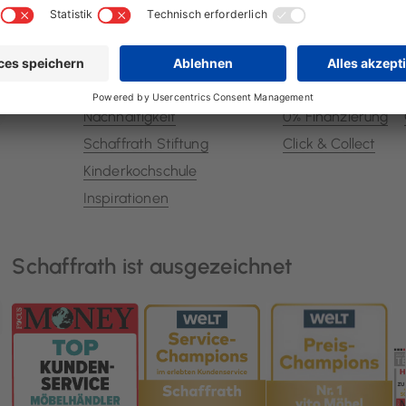
Unsere Geschichte
Filialen
Jobs & Karriere
Kontakt
Ausbildung
Beratungstermin
Auszeichnungen
Lieferauskunft
Nachhaltigkeit
0% Finanzierung
Schaffrath Stiftung
Click & Collect
Kinderkochschule
Inspirationen
Schaffrath ist ausgezeichnet