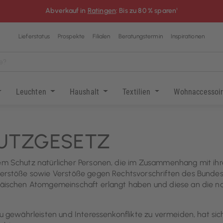
Abverkauf in
Ratingen
: Bis zu 80 % sparen¹
Lieferstatus
Prospekte
Filialen
Beratungstermin
Inspirationen
Leuchten
Haushalt
Textilien
Wohnaccessoi
HUTZGESETZ
 Schutz natürlicher Personen, die im Zusammenhang mit ihrer
erstöße sowie Verstöße gegen Rechtsvorschriften des Bundes
päischen Atomgemeinschaft erlangt haben und diese an die 
u gewährleisten und Interessenkonflikte zu vermeiden, hat si