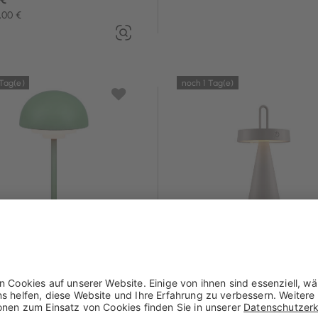
,00 €
 Tag(e)
noch 1 Tag(e)
 Summer15
Code: Summer15
-15%**
y Leuchten
JUST LIGHT
ku-Tischleuchte 1flg
LED-Akku-Tischleuchte 1flg