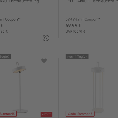
ku-Tischleuchte 1flg
LED - Akku - Tischleuchte 1f
mit Coupon**
59,49 € mit Coupon**
 €
69,99 €
,95 €
UVP 105,91 €
 Tag(e)
noch 1 Tag(e)
 Summer15
Code: Summer15
-15%**