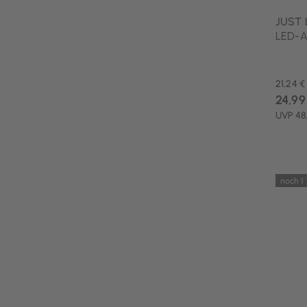
JUST 
LED-Ak
21,24 €
24,99
UVP 48
noch 1