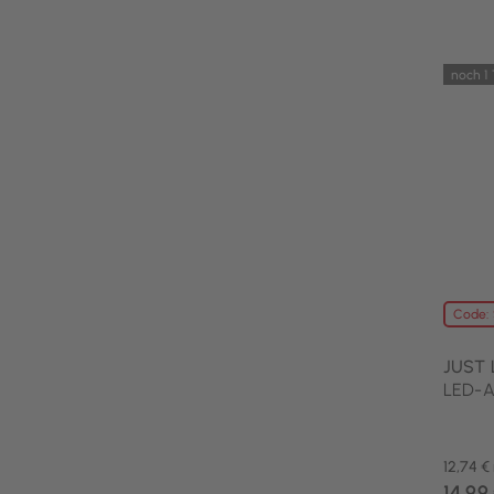
noch 1
Code:
JUST 
LED-Ak
12,74 €
14,99