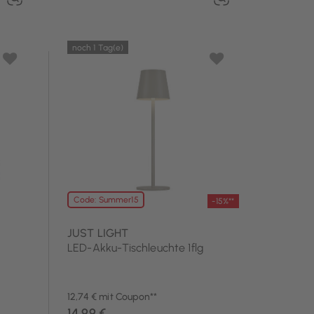
noch 1 Tag(e)
Code: Summer15
-15%**
JUST LIGHT
LED-Akku-Tischleuchte 1flg
12,74 € mit Coupon**
14,99 €