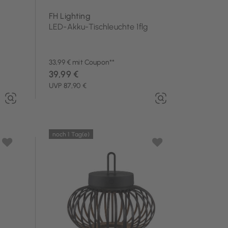
FH Lighting
LED-Akku-Tischleuchte 1flg
33,99 € mit Coupon**
39,99 €
UVP 87,90 €
noch 1 Tag(e)