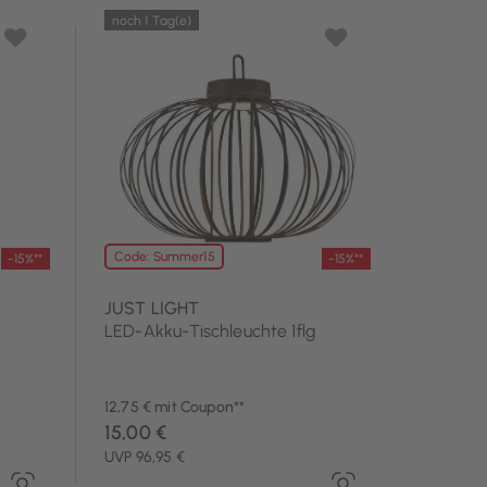
noch 1 Tag(e)
Code: Summer15
-15%**
-15%**
JUST LIGHT
LED-Akku-Tischleuchte 1flg
12,75 € mit Coupon**
15,00 €
UVP 96,95 €