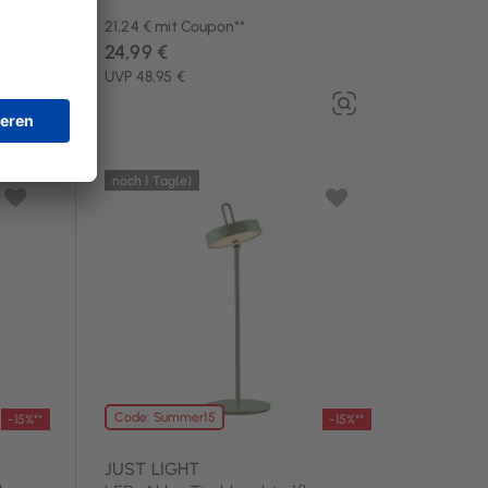
21,24 € mit Coupon**
24,99 €
UVP 48,95 €
noch 1 Tag(e)
Code: Summer15
-15%**
-15%**
JUST LIGHT