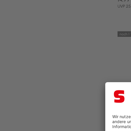
UVP 25
noch 1
Code:
Realit
LED-Ak