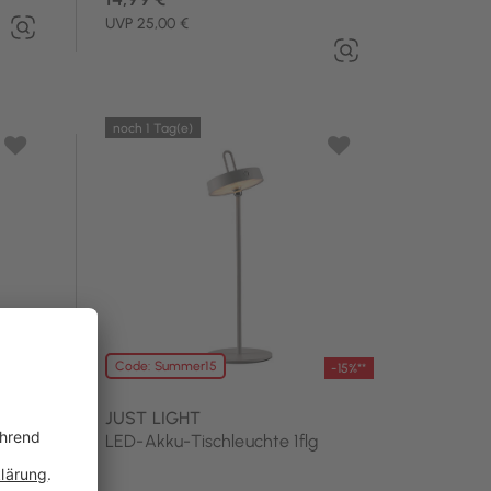
UVP 25,00 €
noch 1 Tag(e)
Code: Summer15
-15%**
-15%**
JUST LIGHT
LED-Akku-Tischleuchte 1flg