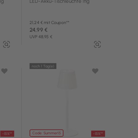
lg
LED-Akku-Tischleuchte 1flg
21,24 € mit Coupon**
24,99 €
UVP 48,95 €
noch 1 Tag(e)
Code: Summer15
-15%**
-15%**