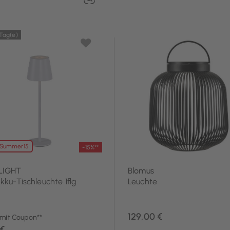
 Tag(e)
 Summer15
-15%**
LIGHT
Blomus
ku-Tischleuchte 1flg
Leuchte
129,00 €
 mit Coupon**
 €