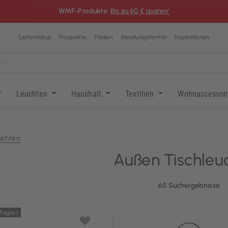
WMF-Produkte:
Bis zu 60 € sparen¹
Lieferstatus
Prospekte
Filialen
Beratungstermin
Inspirationen
Leuchten
Haushalt
Textilien
Wohnaccessoi
uchten
Außen Tischleu
65 Suchergebnisse
 Tag(e)