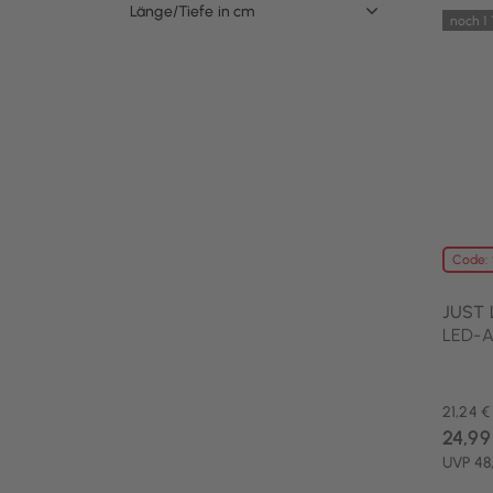
Länge/Tiefe in cm
noch 1
Code:
JUST 
LED-Ak
21,24 €
24,99
UVP 48