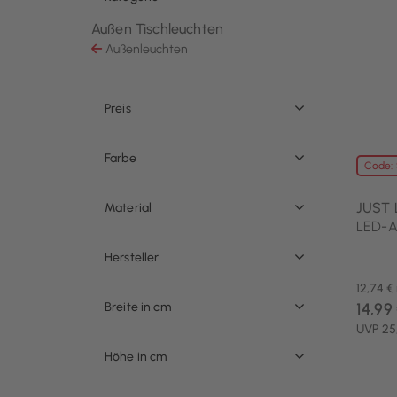
Außen Tischleuchten
Ausgewählt Derzeit verfeinert von Kategorie: A
Außenleuchten
Sortieren nach Kategorie: Außenleuchten
Preis
Farbe
Code:
JUST 
Material
LED-Ak
Hersteller
12,74 €
Breite in cm
14,99
UVP 25
Höhe in cm