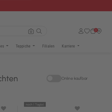
×
0
res
Teppiche
Filialen
Karriere
chten
Online kaufbar
Sortieren nach Online kaufbar: Onli
noch 1 Tag(e)