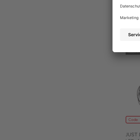
25,49 
29,99
UVP 57
noch 1
Code:
JUST 