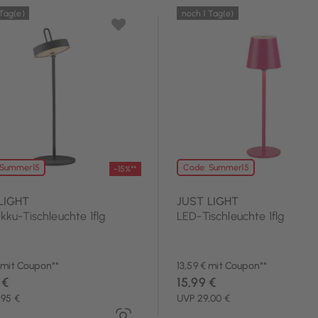
 Tag(e)
noch 1 Tag(e)
 Summer15
Code: Summer15
-15%**
LIGHT
JUST LIGHT
ku-Tischleuchte 1flg
LED-Tischleuchte 1flg
 mit Coupon**
13,59 € mit Coupon**
 €
15,99 €
,95 €
UVP 29,00 €