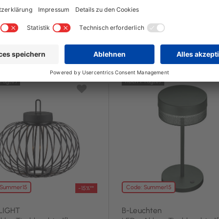
€ mit Coupon**
12,75 € mit Coupon**
 €
15,00 €
,99 €
UVP 45,95 €
 Tag(e)
noch 1 Tag(e)
 Summer15
Code: Summer15
-15%**
LIGHT
B-Leuchten