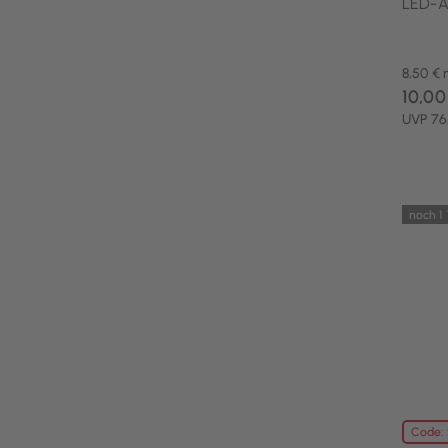
LED-Ak
8,50 € 
10,00
UVP 76
noch 1
Code: