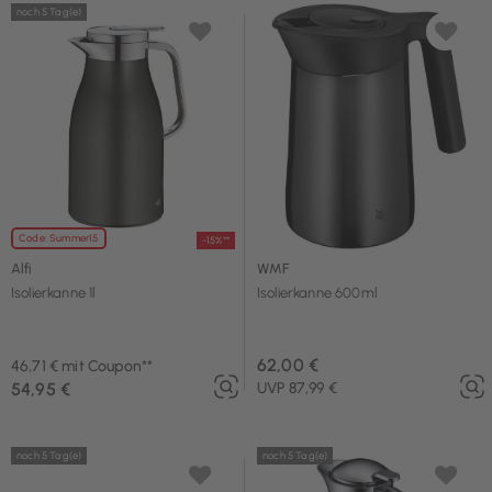
noch 5 Tag(e)
Code: Summer15
-15%**
Alfi
WMF
Isolierkanne 1l
Isolierkanne 600ml
62,00 €
46,71 € mit Coupon**
54,95 €
UVP 87,99 €
noch 5 Tag(e)
noch 5 Tag(e)