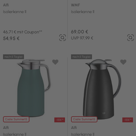
Alfi
WMF
Isolierkanne 1l
Isolierkanne 1l
69,00 €
46,71 € mit Coupon**
54,95 €
UVP 97,99 €
noch 5 Tag(e)
noch 5 Tag(e)
Code: Summer15
Code: Summer15
-15%**
-15%**
Alfi
Alfi
Isolierkanne 1l
Isolierkanne 1l