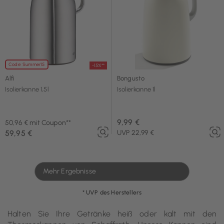
Code: Summer15
-15%**
Alfi
Bongusto
Isolierkanne 1,5l
Isolierkanne 1l
9,99 €
50,96 € mit Coupon**
59,95 €
UVP 22,99 €
Mehr Ergebnisse
* UVP des Herstellers
Halten Sie Ihre Getränke heiß oder kalt mit den