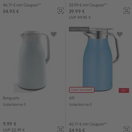
46,71 € mit Coupon**
33,99 € mit Coupon**
54,95 €
39,99 €
UVP 49,95 €
noch 5 Tag(e)
Code: Summer15
-15%**
Bongusto
Alfi
Isolierkanne 1l
Isolierkanne 1l
9,99 €
46,71 € mit Coupon**
UVP 22,99 €
54,95 €