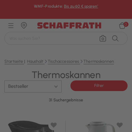
WMF-Produkte:
Bis zu 60 € sparen¹
×
0
Startseite
Haushalt
Tischaccessoires
Thermoskannen
Thermoskannen
Filter
31 Suchergebnisse