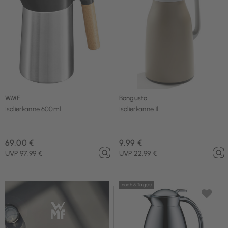
WMF
Bongusto
Isolierkanne 600ml
Isolierkanne 1l
69,00 €
9,99 €
UVP 97,99 €
UVP 22,99 €
noch 5 Tag(e)