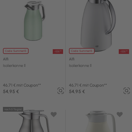
Code: Summer15
Code: Summer15
-15%**
-15%**
Alfi
Alfi
Isolierkanne 1l
Isolierkanne 1l
46,71 € mit Coupon**
46,71 € mit Coupon**
54,95 €
54,95 €
noch 5 Tag(e)