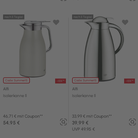
noch 5 Tag(e)
noch 5 Tag(e)
Code: Summer15
Code: Summer15
-15%**
-15%**
Alfi
Alfi
Isolierkanne 1l
Isolierkanne 1l
46,71 € mit Coupon**
33,99 € mit Coupon**
54,95 €
39,99 €
UVP 49,95 €