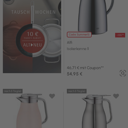
Code: Summer15
-15%**
Alfi
Isolierkanne 1l
46,71 € mit Coupon**
54,95 €
noch 5 Tag(e)
noch 5 Tag(e)