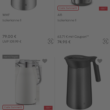
Code: Summer15
-15%**
WMF
Alfi
Isolierkanne 1l
Isolierkanne 1l
79,00 €
63,71 € mit Coupon**
UVP 109,99 €
74,95 €
noch 5 Tag(e)
Code: Summer15
-15%**