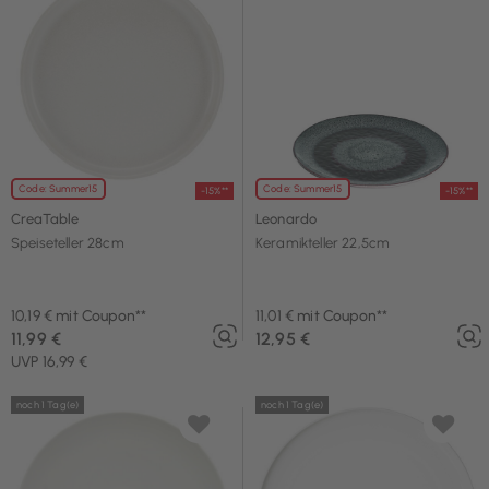
Code: Summer15
Code: Summer15
-15%**
-15%**
CreaTable
Leonardo
Speiseteller 28cm
Keramikteller 22,5cm
10,19 € mit Coupon**
11,01 € mit Coupon**
11,99 €
12,95 €
UVP 16,99 €
noch 1 Tag(e)
noch 1 Tag(e)