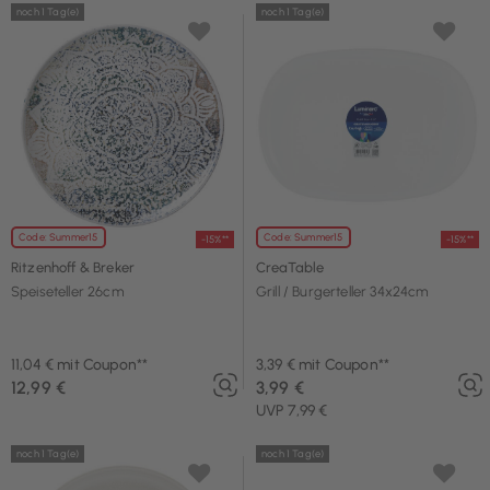
noch 1 Tag(e)
noch 1 Tag(e)
Code: Summer15
Code: Summer15
-15%**
-15%**
Ritzenhoff & Breker
CreaTable
Speiseteller 26cm
Grill / Burgerteller 34x24cm
11,04 € mit Coupon**
3,39 € mit Coupon**
12,99 €
3,99 €
UVP 7,99 €
noch 1 Tag(e)
noch 1 Tag(e)