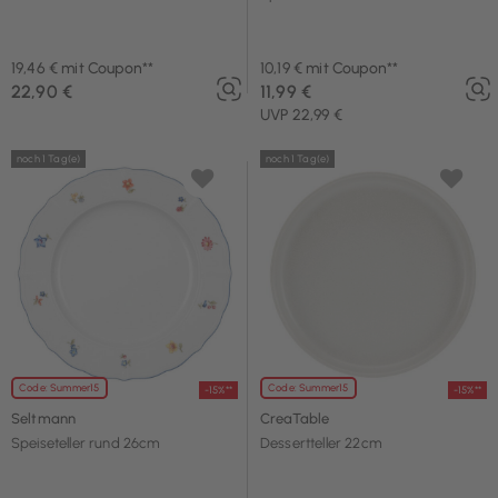
19,46 € mit Coupon**
10,19 € mit Coupon**
22,90 €
11,99 €
UVP 22,99 €
noch 1 Tag(e)
noch 1 Tag(e)
Code: Summer15
Code: Summer15
-15%**
-15%**
Seltmann
CreaTable
Speiseteller rund 26cm
Dessertteller 22cm