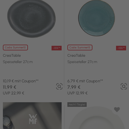
Code: Summer15
Code: Summer15
-15%**
-15%**
CreaTable
CreaTable
Speiseteller 27cm
Speiseteller 27cm
10,19 € mit Coupon**
6,79 € mit Coupon**
11,99 €
7,99 €
UVP 22,99 €
UVP 12,99 €
noch 1 Tag(e)