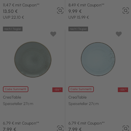
11,47 € mit Coupon**
8,49 € mit Coupon**
13,50 €
9,99 €
UVP 22,10 €
UVP 15,99 €
noch 1 Tag(e)
noch 1 Tag(e)
Code: Summer15
Code: Summer15
-15%**
-15%**
CreaTable
CreaTable
Speiseteller 27cm
Speiseteller 27cm
6,79 € mit Coupon**
6,79 € mit Coupon**
7,99 €
7,99 €