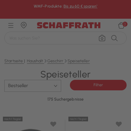
WMF-Produkte:
Bis zu 60 € sparen¹
×
0
Startseite
Haushalt
Geschirr
Speiseteller
Speiseteller
Filter
175 Suchergebnisse
noch 1 Tag(e)
noch 1 Tag(e)