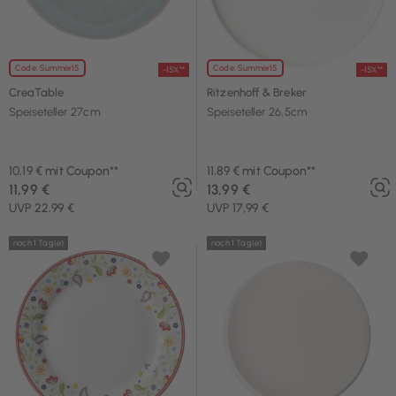
Code: Summer15
Code: Summer15
-15%**
-15%**
CreaTable
Ritzenhoff & Breker
Speiseteller 27cm
Speiseteller 26,5cm
10,19 € mit Coupon**
11,89 € mit Coupon**
11,99 €
13,99 €
UVP 22,99 €
UVP 17,99 €
noch 1 Tag(e)
noch 1 Tag(e)