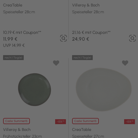
CreaTable
Villeroy & Boch
Speiseteller 28cm
Speiseteller 28cm
10,19 € mit Coupon**
21,16 € mit Coupon**
11,99 €
24,90 €
UVP 14,99 €
noch 1 Tag(e)
noch 1 Tag(e)
Code: Summer15
Code: Summer15
-15%**
-15%**
Villeroy & Boch
CreaTable
Frühstücksteller 23cm
Speiseteller 27cm