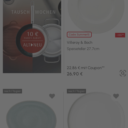
Code: Summer15
-15%**
Villeroy & Boch
Speiseteller 27,7cm
22,86 € mit Coupon**
26,90 €
noch 1 Tag(e)
noch 1 Tag(e)