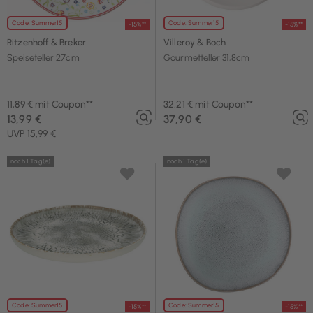
Code: Summer15
Code: Summer15
-15%**
-15%**
Ritzenhoff & Breker
Villeroy & Boch
Speiseteller 27cm
Gourmetteller 31,8cm
11,89 € mit Coupon**
32,21 € mit Coupon**
13,99 €
37,90 €
UVP 15,99 €
noch 1 Tag(e)
noch 1 Tag(e)
Code: Summer15
Code: Summer15
-15%**
-15%**