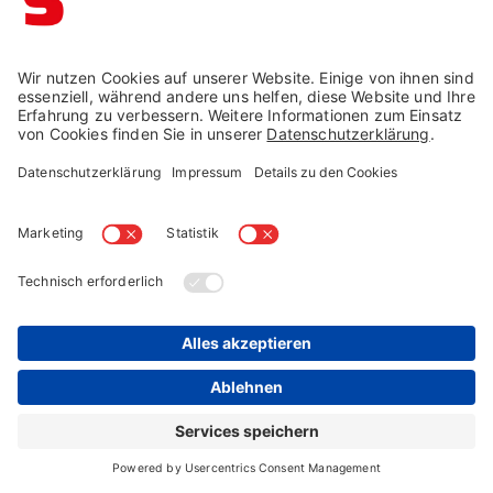
Möbelhaus Düsseldorf
Möbelhaus Heinsberg
►
Zum Möbelhaus
►
Zum Möbelhaus
¹
Aktionsbedingungen
*Unverbindliche Preisempfehlung des Herstellers
**Möglicher Kaufpreis bei Einlösung des Rabatt-Codes im Warenkorb
Vertrag widerrufen