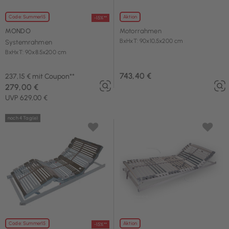
Code: Summer15
Aktion
-15%**
MONDO
Motorrahmen
BxHxT: 90x10,5x200 cm
Systemrahmen
BxHxT: 90x8.5x200 cm
743,40 €
237,15 € mit Coupon**
279,00 €
UVP 629,00 €
noch 4 Tag(e)
Code: Summer15
Aktion
-15%**