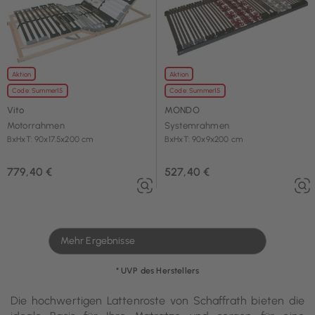
Aktion
Aktion
Code: Summer15
Code: Summer15
Vito
MONDO
Motorrahmen
Systemrahmen
BxHxT: 90x17.5x200 cm
BxHxT: 90x9x200 cm
779,40 €
527,40 €
Mehr Ergebnisse
* UVP des Herstellers
Die hochwertigen Lattenroste von Schaffrath bieten die