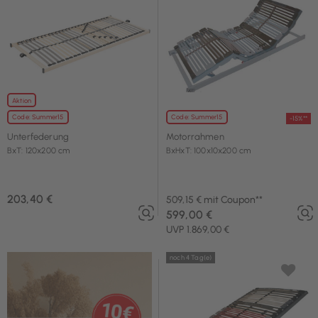
Aktion
Code: Summer15
Code: Summer15
-15%**
Unterfederung
Motorrahmen
BxT: 120x200 cm
BxHxT: 100x10x200 cm
203,40 €
509,15 € mit Coupon**
599,00 €
UVP 1.869,00 €
noch 4 Tag(e)