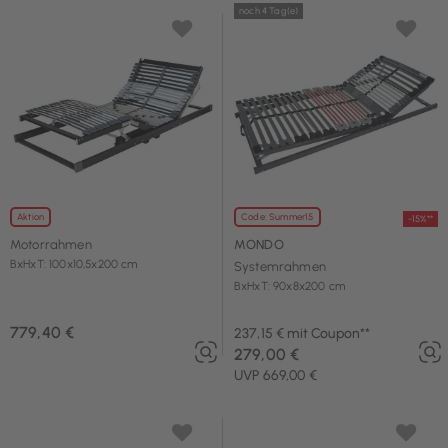
noch 4 Tag(e)
Aktion
Code: Summer15
-15%**
Motorrahmen
MONDO
BxHxT: 100x10,5x200 cm
Systemrahmen
BxHxT: 90x8x200 cm
779,40 €
237,15 € mit Coupon**
279,00 €
UVP 669,00 €