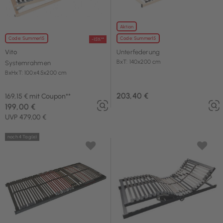
Aktion
Code: Summer15
Code: Summer15
-15%**
Vito
Unterfederung
BxT: 140x200 cm
Systemrahmen
BxHxT: 100x4.5x200 cm
203,40 €
169,15 € mit Coupon**
199,00 €
UVP 479,00 €
noch 4 Tag(e)