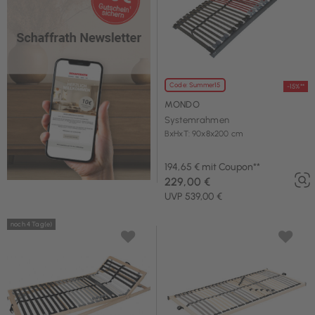
Code: Summer15
-15%**
MONDO
Systemrahmen
BxHxT: 90x8x200 cm
194,65 € mit Coupon**
229,00 €
UVP 539,00 €
noch 4 Tag(e)