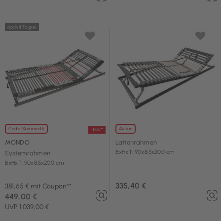
noch 4 Tag(e)
Code: Summer15
Aktion
-15%**
MONDO
Lattenrahmen
BxHxT: 90x8,5x200 cm
Systemrahmen
BxHxT: 90x8.5x200 cm
335,40 €
381,65 € mit Coupon**
449,00 €
UVP 1.039,00 €