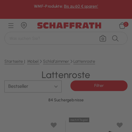
WMF-Produkte:
Bis zu 60 € sparen¹
×
0
Startseite
Möbel
Schlafzimmer
Lattenroste
Lattenroste
Filter
84 Suchergebnisse
noch 4 Tag(e)