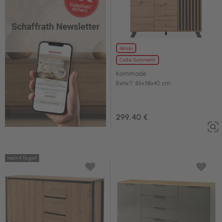
Aktion
Code: Summer15
Kommode
BxHxT: 85x118x40 cm
299,40 €
noch 4 Tag(e)