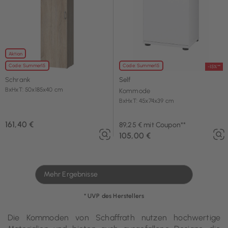
Aktion
Code: Summer15
Code: Summer15
-15%**
Schrank
Self
BxHxT: 50x185x40 cm
Kommode
BxHxT: 45x74x39 cm
161,40 €
89,25 € mit Coupon**
105,00 €
Mehr Ergebnisse
* UVP des Herstellers
Die Kommoden von Schaffrath nutzen hochwertige