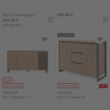
539,40 €
220,15 € mit Coupon**
259,00 €
UVP 519,00 €
noch 4 Tag(e)
Aktion
Code: Summer15
Code: Summer15
-15%**
Sideboard
Kommode
BxHxT: 85x160x40 cm
BxHxT: 120x88x40 cm