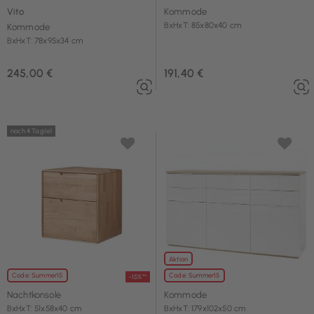
Vito
Kommode
BxHxT: 85x80x40 cm
Kommode
BxHxT: 78x95x34 cm
245,00 €
191,40 €
noch 4 Tag(e)
Aktion
Code: Summer15
Code: Summer15
-15%**
Nachtkonsole
Kommode
BxHxT: 51x58x40 cm
BxHxT: 179x102x50 cm