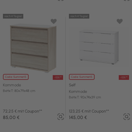
noch 4 Tag(e)
noch 4 Tag(e)
Code: Summer15
Code: Summer15
-15%**
-15%**
Kommode
Self
BxHxT: 80x79x48 cm
Kommode
BxHxT: 90x74x39 cm
72,25 € mit Coupon**
123,25 € mit Coupon**
85,00 €
145,00 €