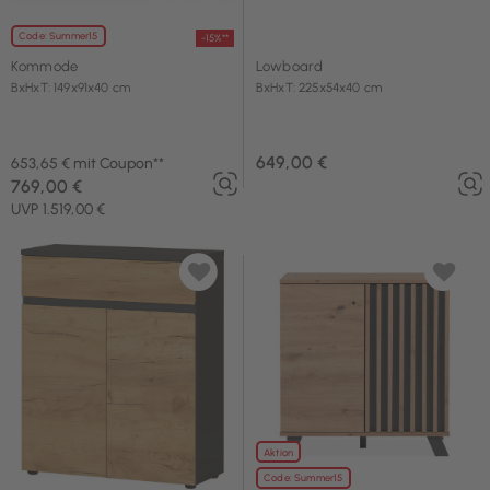
Code: Summer15
-15%**
Kommode
Lowboard
BxHxT: 149x91x40 cm
BxHxT: 225x54x40 cm
649,00 €
653,65 € mit Coupon**
769,00 €
UVP 1.519,00 €
Aktion
Code: Summer15