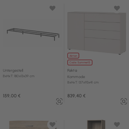
Aktion
Code: Summer15
Untergestell
Fakta
BxHxT: 180x13x39 cm
Kommode
BxHxT: 137x93x41 cm
159,00 €
839,40 €