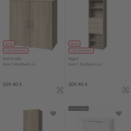
Aktion
Aktion
Code: Summer15
Code: Summer15
Kommode
Regal
BxHxT: 80x98x40 cm
BxHxT: 50x126x40 cm
209,40 €
209,40 €
noch 4 Tag(e)