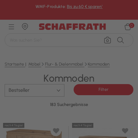
WMF-Produkte:
Bis zu 60 € sparen¹
×
0
Startseite
Möbel
Flur- & Dielenmöbel
Kommoden
Kommoden
Filter
183 Suchergebnisse
noch 4 Tag(e)
noch 4 Tag(e)