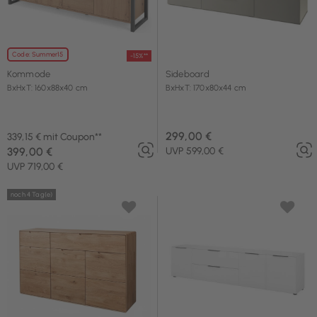
Code: Summer15
-15%**
Kommode
Sideboard
BxHxT: 160x88x40 cm
BxHxT: 170x80x44 cm
299,00 €
339,15 € mit Coupon**
399,00 €
UVP 599,00 €
UVP 719,00 €
noch 4 Tag(e)