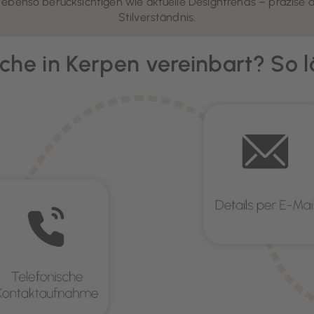
ebenso berücksichtigen wie aktuelle Designtrends – präzise 
Stilverständnis.
che in Kerpen vereinbart? So l