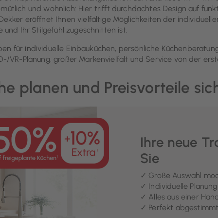
 gemütlich und wohnlich: Hier trifft durchdachtes Design auf fu
ker eröffnet Ihnen vielfältige Möglichkeiten der individuelle
und Ihr Stilgefühl zugeschnitten ist.
erpen für individuelle Einbauküchen, persönliche Küchenberat
D-/VR-Planung, großer Markenvielfalt und Service von der ers
he planen und Preisvorteile sic
Ihre neue T
Sie
✓ Große Auswahl mod
✓ Individuelle Planun
✓ Alles aus einer Han
✓ Perfekt abgestimmt 