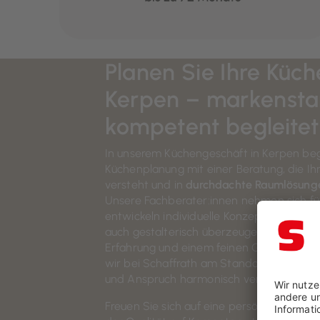
Planen Sie Ihre Küch
Kerpen – markensta
kompetent begleitet
In unserem Küchengeschäft in Kerpen beg
Küchenplanung mit einer Beratung, die Ih
versteht und in
durchdachte Raumlösung
Unsere Fachberater:innen nehmen sich für
entwickeln individuelle Konzepte, die sowo
auch gestalterisch überzeugen. Dank jah
Erfahrung und einem feinen Gespür für Äs
wir bei Schaffrath am Standort Kerpen Id
und Anspruch harmonisch vereinen.
Freuen Sie sich auf eine persönliche
Küch