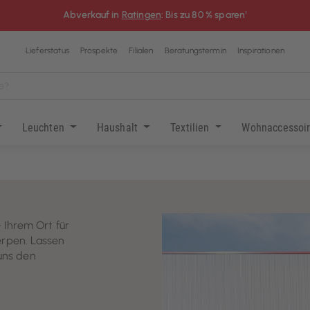
Abverkauf in
Ratingen
: Bis zu 80 % sparen¹
Lieferstatus
Prospekte
Filialen
Beratungstermin
Inspirationen
Leuchten
Haushalt
Textilien
Wohnaccessoi
 Ihrem Ort für
erpen. Lassen
 uns den