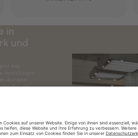
e in
rk und
innt Ihre
re Vorstellungen
en
übersetzt.
 Sie Zeit und
hl funktional als
rzehntelanger
thetik entwickeln
een, die Alltag
enberatung
, bei