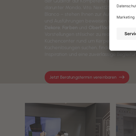
der Qualität auf Kompetenz trifft. Über
2
darunter Mondo, Vito, Next125, Schüller,
Blanco – stehen Ihnen zur Auswahl. Auch 
und Ausführungen beweisen wir Vielfalt: 
Dekore
,
Farben
und
Oberflächen
stehen b
Vorstellungen stilsicher zu realisieren. We
Küchencenter rund um Kerpen nach indivi
Küchenlösungen suchen, finden Sie hier 
Inspiration und eine zuverlässige Begleitu
Jetzt Beratungstermin vereinbaren