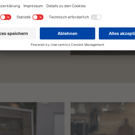
0 Marken
–
 Siemens oder
bei Materialien
Mehr als
200
ereit, um Ihre
nn Sie im
duellen
die passende
ng.