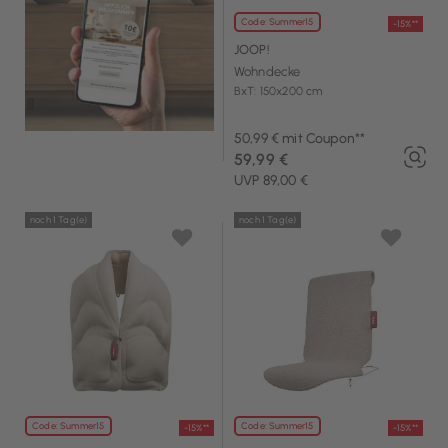
Code: Summer15
-15%**
JOOP!
Wohndecke
BxT: 150x200 cm
50,99 € mit Coupon**
59,99 €
UVP 89,00 €
noch 1 Tag(e)
noch 1 Tag(e)
Code: Summer15
Code: Summer15
-15%**
-15%**