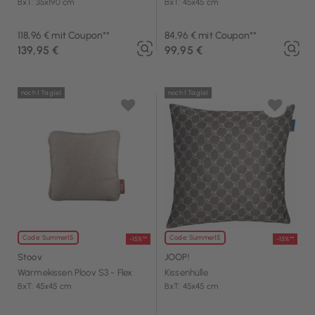
BxT: 35x190 cm
BxT: 45x45 cm
118,96 € mit Coupon**
84,96 € mit Coupon**
139,95 €
99,95 €
noch 1 Tag(e)
noch 1 Tag(e)
Code: Summer15
Code: Summer15
-15%**
-15%**
Stoov
JOOP!
Wärmekissen Ploov S3 - Flex
Kissenhülle
BxT: 45x45 cm
BxT: 45x45 cm