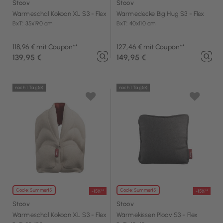
Stoov
Stoov
Wärmeschal Kokoon XL S3 - Flex
Wärmedecke Big Hug S3 - Flex
BxT: 35x190 cm
BxT: 40x110 cm
118,96 € mit Coupon**
127,46 € mit Coupon**
139,95 €
149,95 €
noch 1 Tag(e)
noch 1 Tag(e)
Code: Summer15
Code: Summer15
-15%**
-15%**
Stoov
Stoov
Wärmeschal Kokoon XL S3 - Flex
Wärmekissen Ploov S3 - Flex