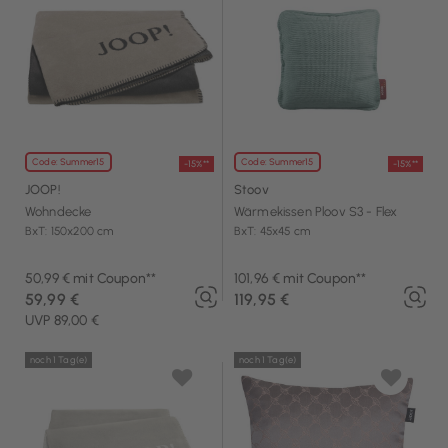
Code: Summer15
Code: Summer15
-15%**
-15%**
JOOP!
Stoov
Wohndecke
Wärmekissen Ploov S3 - Flex
BxT: 150x200 cm
BxT: 45x45 cm
50,99 € mit Coupon**
101,96 € mit Coupon**
59,99 €
119,95 €
UVP 89,00 €
noch 1 Tag(e)
noch 1 Tag(e)