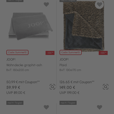
Code: Summer15
Code: Summer15
-15%**
-15%**
JOOP!
JOOP!
Wohndecke graphit-ash
Plaid
BxT: 150x200 cm
BxT: 130x170 cm
50,99 € mit Coupon**
126,65 € mit Coupon**
59,99 €
149,00 €
UVP 89,00 €
UVP 199,00 €
noch 1 Tag(e)
noch 1 Tag(e)