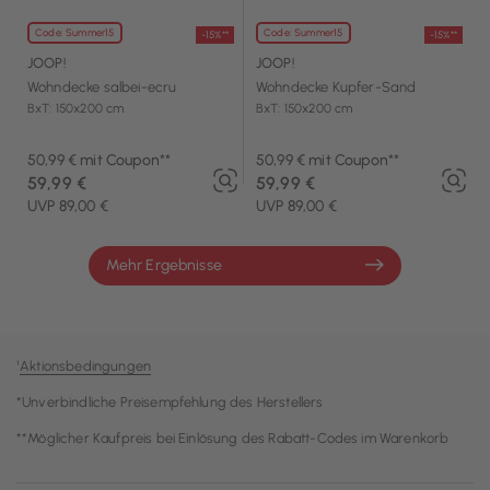
Code: Summer15
Code: Summer15
-15%**
-15%**
JOOP!
JOOP!
Wohndecke salbei-ecru
Wohndecke Kupfer-Sand
BxT: 150x200 cm
BxT: 150x200 cm
50,99 € mit Coupon**
50,99 € mit Coupon**
59,99 €
59,99 €
UVP 89,00 €
UVP 89,00 €
Mehr Ergebnisse
¹
Aktionsbedingungen
*Unverbindliche Preisempfehlung des Herstellers
**Möglicher Kaufpreis bei Einlösung des Rabatt-Codes im Warenkorb