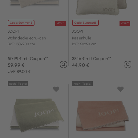
Code: Summer15
Code: Summer15
-15%**
-15%**
JOOP!
JOOP!
Wohndecke ecru-ash
Kissenhülle
BxT: 150x200 cm
BxT: 50x50 cm
50,99 € mit Coupon**
38,16 € mit Coupon**
59,99 €
44,90 €
UVP 89,00 €
noch 1 Tag(e)
noch 1 Tag(e)