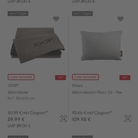
UVP 89,00 €
UVP 89,00 €
noch 1 Tag(e)
noch 1 Tag(e)
Code: Summer15
Code: Summer15
-15%**
-15%**
JOOP!
Stoov
Wohndecke
Wärmekissen Ploov S3 - Flex
BxT: 150x200 cm
50,99 € mit Coupon**
93,46 € mit Coupon**
59,99 €
109,95 €
UVP 89,00 €
noch 1 Tag(e)
noch 1 Tag(e)