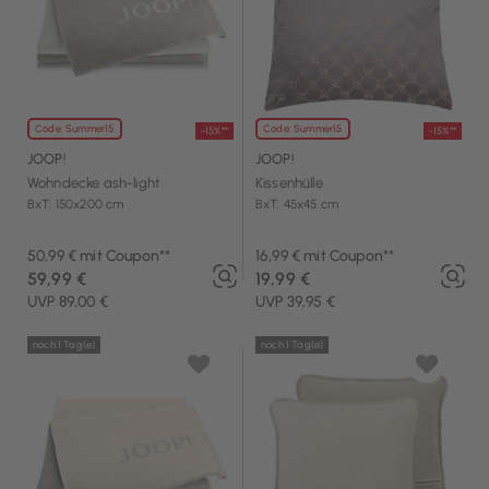
Code: Summer15
Code: Summer15
-15%**
-15%**
JOOP!
JOOP!
Wohndecke ash-light
Kissenhülle
BxT: 150x200 cm
BxT: 45x45 cm
50,99 € mit Coupon**
16,99 € mit Coupon**
59,99 €
19,99 €
UVP 89,00 €
UVP 39,95 €
noch 1 Tag(e)
noch 1 Tag(e)