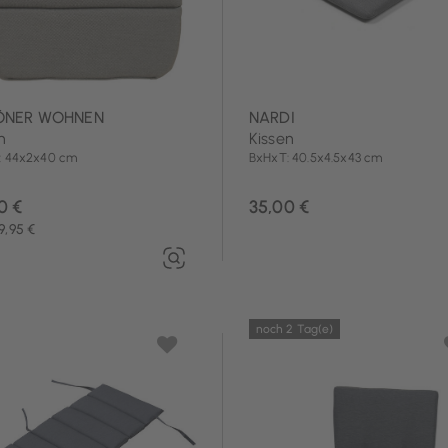
ÖNER WOHNEN
NARDI
n
Kissen
: 44x2x40 cm
BxHxT: 40.5x4.5x43 cm
0 €
35,00 €
9,95 €
noch 2 Tag(e)