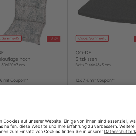
: Summer15
Code: Summer15
-15%**
DE
GO-DE
elauflage hoch
Sitzkissen
: 50x120x7 cm
BxHxT: 44x46x5 cm
 € mit Coupon**
12,67 € mit Coupon**
0 €
14,90 €
2 Tag(e)