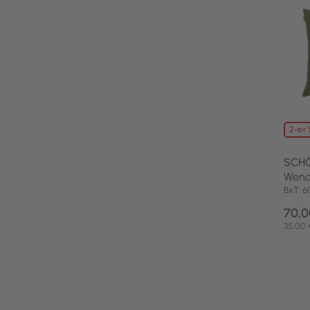
2-er 
SCH
Wend
BxT: 
70,0
35,00 