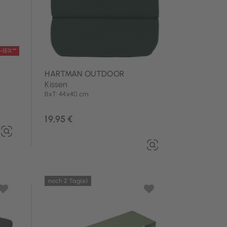
-15%**
HARTMAN OUTDOOR
Kissen
BxT: 44x40 cm
19,95 €
noch 2 Tag(e)