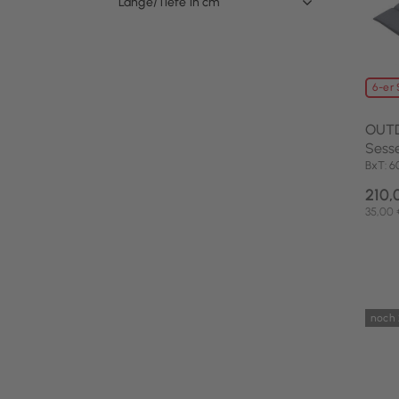
Länge/Tiefe in cm
6-er 
OUT
Sesse
BxT: 
210,
35,00 
noch 