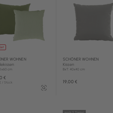
Set
ÖNER WOHNEN
SCHÖNER WOHNEN
ekissen
Kissen
60x60 cm
BxT: 40x40 cm
0 €
19,00 €
€ / Stück
noch 2 Tag(e)