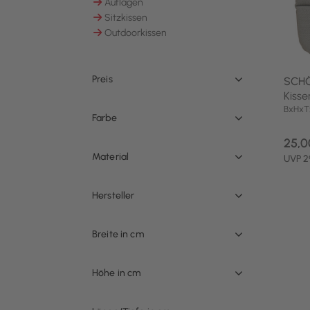
Auflagen
Sortieren nach Kategorie: Auflagen
Sitzkissen
Sortieren nach Kategorie: Sitzkissen
Outdoorkissen
Sortieren nach Kategorie: Outdoorkissen
Preis
SCH
Kisse
BxHxT
Farbe
25,0
Material
UVP 2
Hersteller
Breite in cm
Höhe in cm