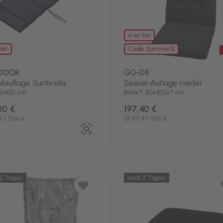
6-er Set
Set
Code: Summer15
DOOR
GO-DE
lauflage Sunbrella
Sessel-Auflage nieder
60x100 cm
BxHxT: 50x100x7 cm
00 €
197,40 €
€ / Stück
32,90 € / Stück
2 Tag(e)
noch 2 Tag(e)