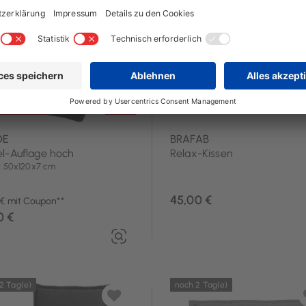
: Summer15
-15%**
DE
BRAFAB
el-Auflage hoch
Relax-Kissen
: 50x120x7 cm
45,00 €
 € mit Coupon**
0 €
2 Tag(e)
noch 2 Tag(e)