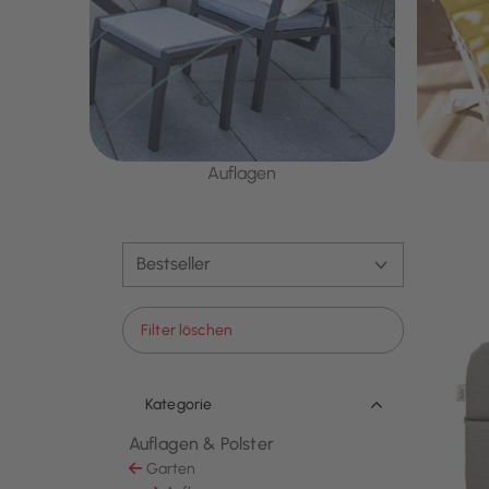
Auflagen
Filter löschen
Kategorie
Auflagen & Polster
Ausgewählt Derzeit verfeinert von Kategorie: 
Garten
Sortieren nach Kategorie: Garten