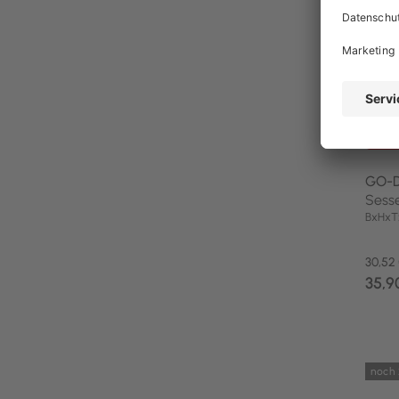
Code
GO-
Sess
BxHxT
30,52
35,9
noch 