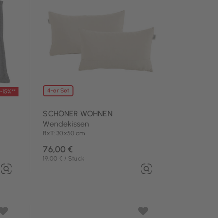
4-er Set
-15%**
SCHÖNER WOHNEN
Wendekissen
BxT: 30x50 cm
76,00 €
19,00 € / Stück