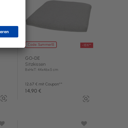
Code: Summer15
-15%**
GO-DE
Sitzkissen
BxHxT: 44x46x5 cm
12,67 € mit Coupon**
14,90 €