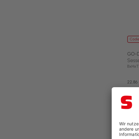
Code
GO-
Sess
BxHxT
22,86
26,9
noch 