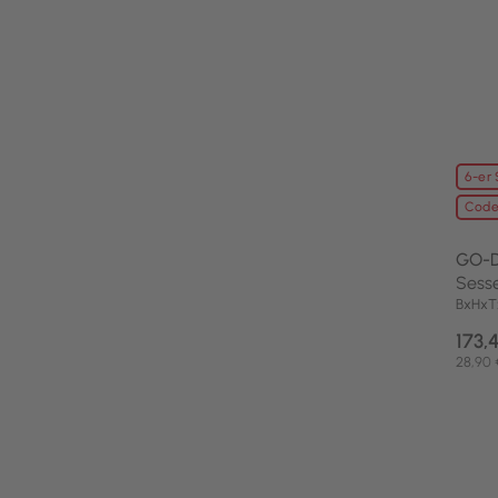
6-er 
Code
GO-
Sess
BxHxT
173,
28,90 