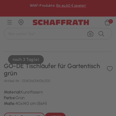
WMF-Produkte:
Bis zu 60 € sparen¹
×
0
noch 3 Tag(e)
GO-DE Tischläufer für Gartentisch
grün
Artikel-Nr.:
004136014106000
Material:
Kunstfasern
Farbe:
Grün
Maße:
40x140 cm (BxH)