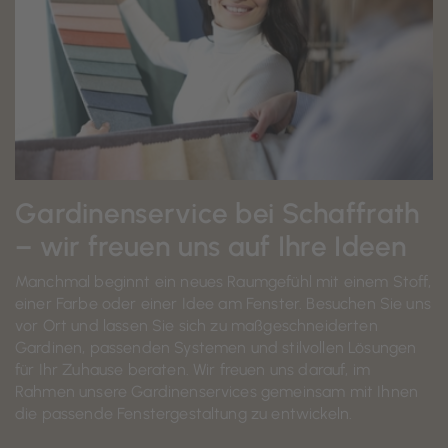
Gardinenservice bei Schaffrath
– wir freuen uns auf Ihre Ideen
Manchmal beginnt ein neues Raumgefühl mit einem Stoff,
einer Farbe oder einer Idee am Fenster. Besuchen Sie uns
vor Ort und lassen Sie sich zu maßgeschneiderten
Gardinen, passenden Systemen und stilvollen Lösungen
für Ihr Zuhause beraten. Wir freuen uns darauf, im
Rahmen unsere Gardinenservices gemeinsam mit Ihnen
die passende Fenstergestaltung zu entwickeln.