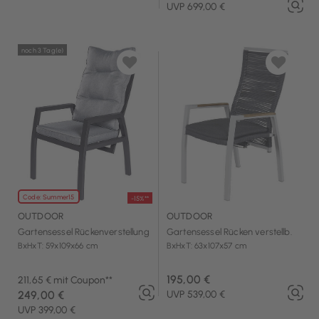
UVP 699,00 €
noch 3 Tag(e)
Code: Summer15
-15%**
OUTDOOR
OUTDOOR
Gartensessel Rückenverstellung
Gartensessel Rücken verstellb.
BxHxT: 59x109x66 cm
BxHxT: 63x107x57 cm
195,00 €
211,65 € mit Coupon**
249,00 €
UVP 539,00 €
UVP 399,00 €