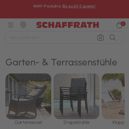
WMF-Produkte:
Bis zu 60 € sparen¹
×
0
Garten- & Terrassenstühle
Gartensessel
Stapelstühle
Klappst