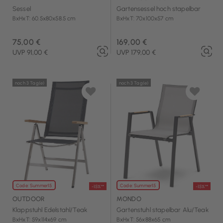
Sessel
Gartensessel hoch stapelbar
BxHxT: 60.5x80x58.5 cm
BxHxT: 70x100x57 cm
75,00 €
169,00 €
UVP 91,00 €
UVP 179,00 €
noch 3 Tag(e)
noch 3 Tag(e)
Code: Summer15
Code: Summer15
-15%**
-15%**
OUTDOOR
MONDO
Klappstuhl Edelstahl/Teak
Gartenstuhl stapelbar Alu/Teak
BxHxT: 59x114x69 cm
BxHxT: 56x88x65 cm