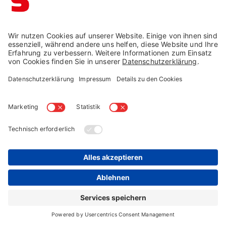
Inspirationen zum Anfassen
In unseren Gartenausstellungen (von Februar bis
Oktober) erleben Sie Materialien, Farben und Formen
hautnah. Sie können Proportionen direkt vergleichen,
Probesitzen und unterschiedliche Stilrichtungen live
entdecken. Neben Gartenstühlen haben Sie die
Möglichkeit, auch
Gartenliegen
, Loungegruppen,
Gartenbänke und passende Tische in Kombination zu
sehen. So entsteht ein realistisches Gefühl dafür, wie
Ihre zukünftige Outdoor-Sitzgruppe wirkt: Dabei
entdecken Sie oft neue Kombinationsmöglichkeiten,
an die Sie zuvor vielleicht gar nicht gedacht haben.
Jetzt alle Gartenmöbel entdecken