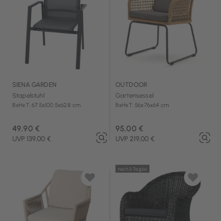
SIENA GARDEN
OUTDOOR
Stapelstuhl
Gartensessel
BxHxT: 67.5x100.5x62.8 cm
BxHxT: 56x76x64 cm
49,90 €
95,00 €
UVP 139,00 €
UVP 219,00 €
noch 3 Tag(e)