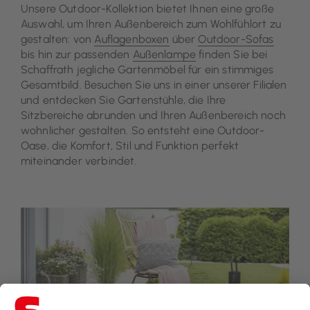
Unsere Outdoor-Kollektion bietet Ihnen eine große
Auswahl, um Ihren Außenbereich zum Wohlfühlort zu
gestalten: von
Auflagenboxen
über
Outdoor-Sofas
bis hin zur passenden
Außenlampe
finden Sie bei
Schaffrath jegliche Gartenmöbel für ein stimmiges
Gesamtbild. Besuchen Sie uns in einer unserer Filialen
und entdecken Sie Gartenstühle, die Ihre
Sitzbereiche abrunden und Ihren Außenbereich noch
wohnlicher gestalten. So entsteht eine Outdoor-
Oase, die Komfort, Stil und Funktion perfekt
miteinander verbindet.