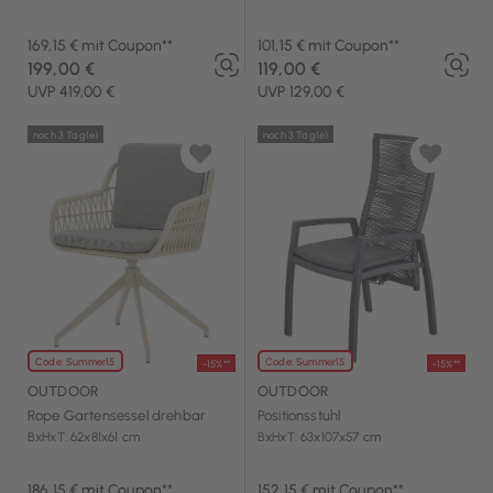
169,15 € mit Coupon**
101,15 € mit Coupon**
199,00 €
119,00 €
UVP 419,00 €
UVP 129,00 €
noch 3 Tag(e)
noch 3 Tag(e)
Code: Summer15
Code: Summer15
-15%**
-15%**
OUTDOOR
OUTDOOR
Rope Gartensessel drehbar
Positionsstuhl
BxHxT: 62x81x61 cm
BxHxT: 63x107x57 cm
186,15 € mit Coupon**
152,15 € mit Coupon**