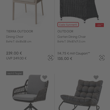
Code: Summer15
-15%**
TIERRA OUTDOOR
OUTDOOR
Dining Chair
Garten Dining Chair
BxHxT: 61x81x58 cm
BxHxT: 59x87x71.5 cm
239,00 €
114,75 € mit Coupon**
UVP 249,00 €
135,00 €
noch 3 Tag(e)