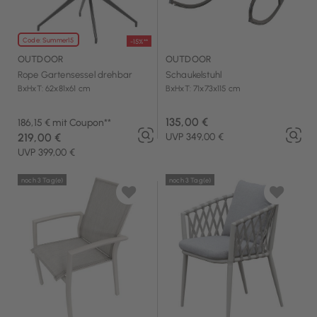
Code: Summer15
-15%**
OUTDOOR
OUTDOOR
Rope Gartensessel drehbar
Schaukelstuhl
BxHxT: 62x81x61 cm
BxHxT: 71x73x115 cm
135,00 €
186,15 € mit Coupon**
219,00 €
UVP 349,00 €
UVP 399,00 €
noch 3 Tag(e)
noch 3 Tag(e)