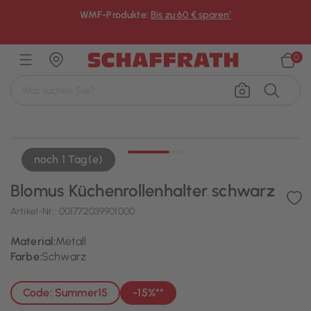
WMF-Produkte:
Bis zu 60 € sparen¹
×
0
noch 1 Tag(e)
Blomus Küchenrollenhalter schwarz
Artikel-Nr.:
001772039901000
Material:
Metall
Farbe:
Schwarz
Code: Summer15
-15%**