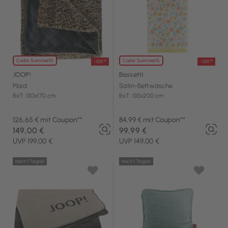
Code: Summer15
Code: Summer15
-15%**
-15%**
JOOP!
Bassetti
Plaid
Satin-Bettwäsche
BxT: 130x170 cm
BxT: 135x200 cm
126,65 € mit Coupon**
84,99 € mit Coupon**
149,00 €
99,99 €
UVP 199,00 €
UVP 149,00 €
noch 1 Tag(e)
noch 1 Tag(e)