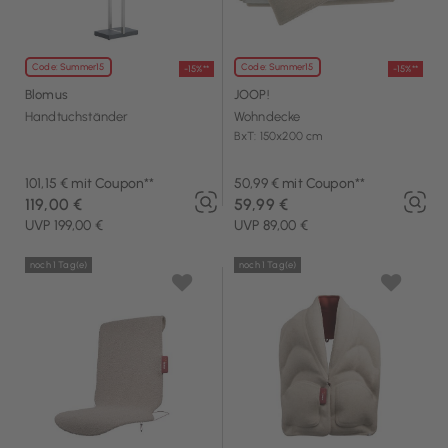
Code: Summer15
Code: Summer15
-15%**
-15%**
Blomus
JOOP!
Handtuchständer
Wohndecke
BxT: 150x200 cm
101,15 € mit Coupon**
50,99 € mit Coupon**
119,00 €
59,99 €
UVP 199,00 €
UVP 89,00 €
noch 1 Tag(e)
noch 1 Tag(e)