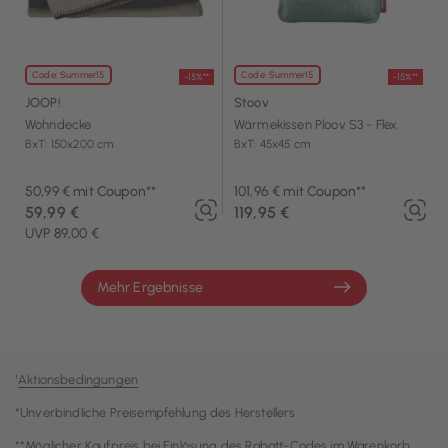
Code: Summer15
Code: Summer15
-15%**
-15%**
JOOP!
Stoov
Wohndecke
Wärmekissen Ploov S3 - Flex
BxT: 150x200 cm
BxT: 45x45 cm
50,99 € mit Coupon**
101,96 € mit Coupon**
59,99 €
119,95 €
UVP 89,00 €
Mehr Ergebnisse
¹
Aktionsbedingungen
*Unverbindliche Preisempfehlung des Herstellers
**Möglicher Kaufpreis bei Einlösung des Rabatt-Codes im Warenkorb