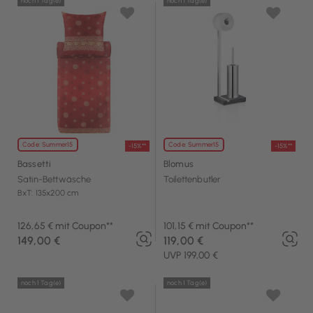
noch 1 Tag(e)
noch 1 Tag(e)
Code: Summer15
Code: Summer15
-15%**
-15%**
Bassetti
Blomus
Satin-Bettwäsche
Toilettenbutler
BxT: 135x200 cm
126,65 € mit Coupon**
101,15 € mit Coupon**
149,00 €
119,00 €
UVP 199,00 €
noch 1 Tag(e)
noch 1 Tag(e)