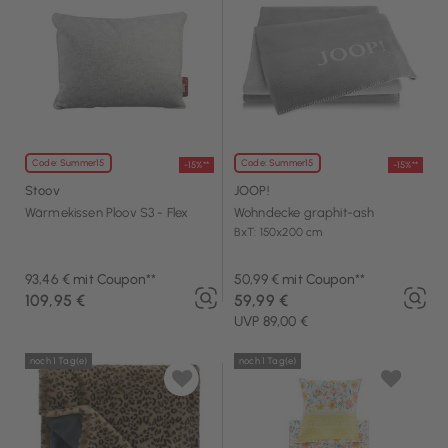
Code: Summer15
Code: Summer15
-15%**
-15%**
Stoov
JOOP!
Wärmekissen Ploov S3 - Flex
Wohndecke graphit-ash
BxT: 150x200 cm
93,46 € mit Coupon**
50,99 € mit Coupon**
109,95 €
59,99 €
UVP 89,00 €
noch 1 Tag(e)
noch 1 Tag(e)