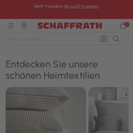
WMF-Produkte:
Bis zu 60 € sparen¹
×
0
Entdecken Sie unsere
schönen Heimtextilien