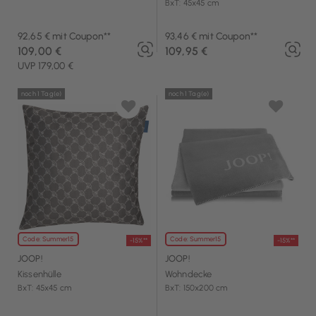
BxT: 45x45 cm
92,65 € mit Coupon**
93,46 € mit Coupon**
109,00 €
109,95 €
UVP 179,00 €
noch 1 Tag(e)
noch 1 Tag(e)
Code: Summer15
Code: Summer15
-15%**
-15%**
JOOP!
JOOP!
Kissenhülle
Wohndecke
BxT: 45x45 cm
BxT: 150x200 cm