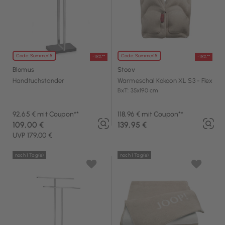
Code: Summer15
Code: Summer15
-15%**
-15%**
Blomus
Stoov
Handtuchständer
Wärmeschal Kokoon XL S3 - Flex
BxT: 35x190 cm
92,65 € mit Coupon**
118,96 € mit Coupon**
109,00 €
139,95 €
UVP 179,00 €
noch 1 Tag(e)
noch 1 Tag(e)