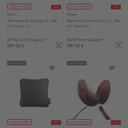
Code: Summer15
Code: Summer15
-15%**
-15%**
Stoov
Stoov
Wärmedecke Big Hug S3 - Flex
Wärmeschal Kokoon XL S3 - Flex
BxT: 40x110 cm
BxT: 35x190 cm
127,46 € mit Coupon**
118,96 € mit Coupon**
149,95 €
139,95 €
noch 1 Tag(e)
noch 2 Tag(e)
Code: Summer15
Code: Summer15
-15%**
-15%**