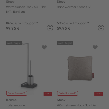
Stoov
Stoov
Wärmekissen Ploov S3 - Flex
Handwärmer Stoons S3
BxT: 45x45 cm
84,96 € mit Coupon**
50,96 € mit Coupon**
99,95 €
59,95 €
noch 1 Tag(e)
noch 1 Tag(e)
Code: Summer15
Code: Summer15
-15%**
-15%**
Blomus
Stoov
Toilettenbutler
Wärmekissen Ploov S3 - Flex