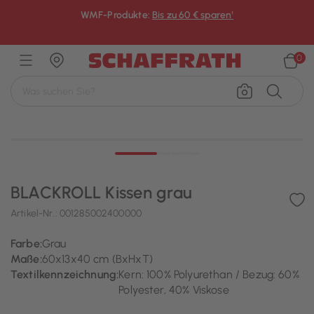
WMF-Produkte:
Bis zu 60 € sparen¹
×
0
BLACKROLL Kissen grau
Artikel-Nr.:
001285002400000
Farbe:
Grau
Maße:
60x13x40 cm (BxHxT)
Textilkennzeichnung:
Kern: 100% Polyurethan / Bezug: 60%
Polyester, 40% Viskose