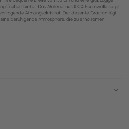
 ihre bequeme Breite von 135 cm und eine großzügige
gsfreiheit bietet. Das Material aus 100% Baumwolle sorgt
rvorragende Atmungsaktivität. Der dezente Grauton fügt
ft eine beruhigende Atmosphäre, die zu erholsamen