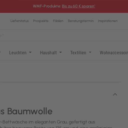
Abverkauf in
Ratingen
: Bis zu 80 % sparen¹
Lieferstatus
Prospekte
Filialen
Beratungstermin
Inspirationen
Leuchten
Haushalt
Textilien
Wohnaccessoi
KI-generiert
us Baumwolle
y-Bettwäsche im eleganten Grau, gefertigt aus