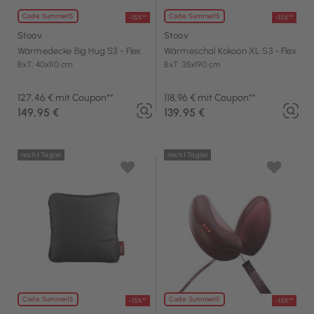
Code: Summer15
Code: Summer15
-15%**
-15%**
Stoov
Stoov
Wärmedecke Big Hug S3 - Flex
Wärmeschal Kokoon XL S3 - Flex
BxT: 40x110 cm
BxT: 35x190 cm
127,46 € mit Coupon**
118,96 € mit Coupon**
149,95 €
139,95 €
noch 1 Tag(e)
noch 1 Tag(e)
Code: Summer15
Code: Summer15
-15%**
-15%**