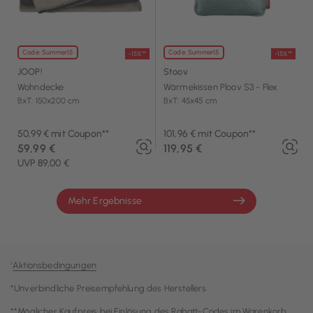
Code: Summer15
Code: Summer15
-15%**
-15%**
JOOP!
Stoov
Wohndecke
Wärmekissen Ploov S3 - Flex
BxT: 150x200 cm
BxT: 45x45 cm
50,99 € mit Coupon**
101,96 € mit Coupon**
59,99 €
119,95 €
UVP 89,00 €
Mehr Ergebnisse
¹
Aktionsbedingungen
*Unverbindliche Preisempfehlung des Herstellers
**Möglicher Kaufpreis bei Einlösung des Rabatt-Codes im Warenkorb