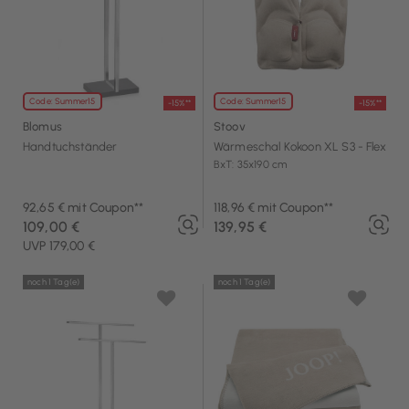
Code: Summer15
Code: Summer15
-15%**
-15%**
Blomus
Stoov
Handtuchständer
Wärmeschal Kokoon XL S3 - Flex
BxT: 35x190 cm
92,65 € mit Coupon**
118,96 € mit Coupon**
109,00 €
139,95 €
UVP 179,00 €
noch 1 Tag(e)
noch 1 Tag(e)