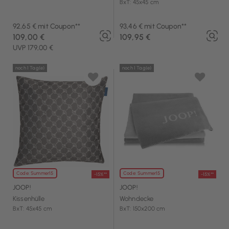
BxT: 45x45 cm
92,65 € mit Coupon**
93,46 € mit Coupon**
109,00 €
109,95 €
UVP 179,00 €
noch 1 Tag(e)
noch 1 Tag(e)
Code: Summer15
Code: Summer15
-15%**
-15%**
JOOP!
JOOP!
Kissenhülle
Wohndecke
BxT: 45x45 cm
BxT: 150x200 cm