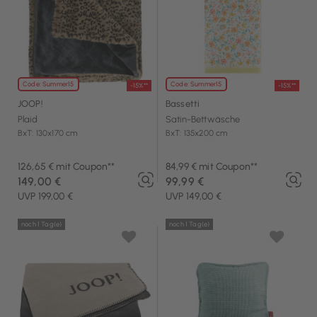
Code: Summer15
Code: Summer15
-15%**
-15%**
JOOP!
Bassetti
Plaid
Satin-Bettwäsche
BxT: 130x170 cm
BxT: 135x200 cm
126,65 € mit Coupon**
84,99 € mit Coupon**
149,00 €
99,99 €
UVP 199,00 €
UVP 149,00 €
noch 1 Tag(e)
noch 1 Tag(e)