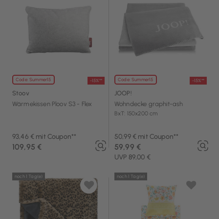
Code: Summer15
Code: Summer15
-15%**
-15%**
Stoov
JOOP!
Wärmekissen Ploov S3 - Flex
Wohndecke graphit-ash
BxT: 150x200 cm
93,46 € mit Coupon**
50,99 € mit Coupon**
109,95 €
59,99 €
UVP 89,00 €
noch 1 Tag(e)
noch 1 Tag(e)