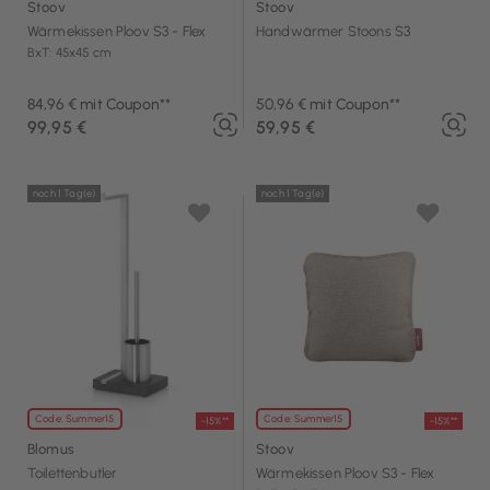
Stoov
Stoov
Wärmekissen Ploov S3 - Flex
Handwärmer Stoons S3
BxT: 45x45 cm
84,96 € mit Coupon**
50,96 € mit Coupon**
99,95 €
59,95 €
noch 1 Tag(e)
noch 1 Tag(e)
Code: Summer15
Code: Summer15
-15%**
-15%**
Blomus
Stoov
Toilettenbutler
Wärmekissen Ploov S3 - Flex