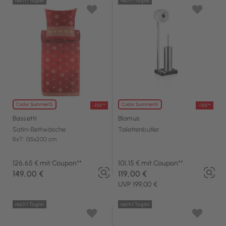
noch 1 Tag(e)
noch 1 Tag(e)
Code: Summer15
Code: Summer15
-15%**
-15%**
Bassetti
Blomus
Satin-Bettwäsche
Toilettenbutler
BxT: 135x200 cm
126,65 € mit Coupon**
101,15 € mit Coupon**
149,00 €
119,00 €
UVP 199,00 €
noch 1 Tag(e)
noch 1 Tag(e)