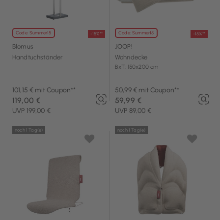
Code: Summer15
Code: Summer15
-15%**
-15%**
Blomus
JOOP!
Handtuchständer
Wohndecke
BxT: 150x200 cm
101,15 € mit Coupon**
50,99 € mit Coupon**
119,00 €
59,99 €
UVP 199,00 €
UVP 89,00 €
noch 1 Tag(e)
noch 1 Tag(e)