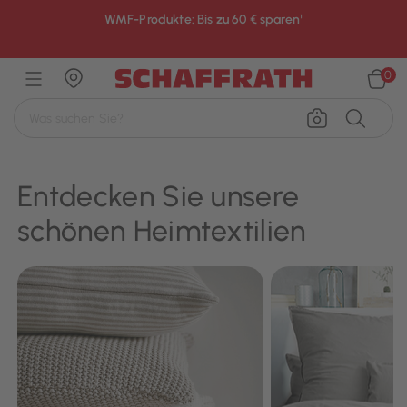
WMF-Produkte:
Bis zu 60 € sparen¹
×
0
Entdecken Sie unsere
schönen Heimtextilien