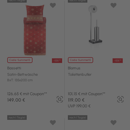
noch 1 Tag(e)
noch 1 Tag(e)
Code: Summer15
Code: Summer15
-15%**
-15%**
Bassetti
Blomus
Satin-Bettwäsche
Toilettenbutler
BxT: 135x200 cm
126,65 € mit Coupon**
101,15 € mit Coupon**
149,00 €
119,00 €
UVP 199,00 €
noch 1 Tag(e)
noch 1 Tag(e)