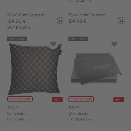
BxT: 45x45 cm
92,65 € mit Coupon**
93,46 € mit Coupon**
109,00 €
109,95 €
UVP 179,00 €
noch 1 Tag(e)
noch 1 Tag(e)
Code: Summer15
Code: Summer15
-15%**
-15%**
JOOP!
JOOP!
Kissenhülle
Wohndecke
BxT: 45x45 cm
BxT: 150x200 cm