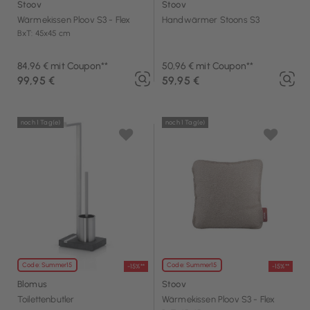
Stoov
Stoov
Wärmekissen Ploov S3 - Flex
Handwärmer Stoons S3
BxT: 45x45 cm
84,96 € mit Coupon**
50,96 € mit Coupon**
99,95 €
59,95 €
noch 1 Tag(e)
noch 1 Tag(e)
Code: Summer15
Code: Summer15
-15%**
-15%**
Blomus
Stoov
Toilettenbutler
Wärmekissen Ploov S3 - Flex