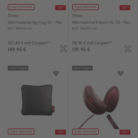
Code: Summer15
Code: Summer15
-15%**
-15%**
Stoov
Stoov
Wärmedecke Big Hug S3 - Flex
Wärmeschal Kokoon XL S3 - Flex
BxT: 40x110 cm
BxT: 35x190 cm
127,46 € mit Coupon**
118,96 € mit Coupon**
149,95 €
139,95 €
noch 1 Tag(e)
noch 1 Tag(e)
Code: Summer15
Code: Summer15
-15%**
-15%**