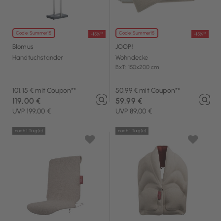
Code: Summer15
Code: Summer15
-15%**
-15%**
Blomus
JOOP!
Handtuchständer
Wohndecke
BxT: 150x200 cm
101,15 € mit Coupon**
50,99 € mit Coupon**
119,00 €
59,99 €
UVP 199,00 €
UVP 89,00 €
noch 1 Tag(e)
noch 1 Tag(e)