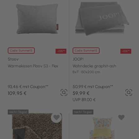
Code: Summer15
Code: Summer15
-15%**
-15%**
Stoov
JOOP!
Wärmekissen Ploov S3 - Flex
Wohndecke graphit-ash
BxT: 150x200 cm
93,46 € mit Coupon**
50,99 € mit Coupon**
109,95 €
59,99 €
UVP 89,00 €
noch 1 Tag(e)
noch 1 Tag(e)