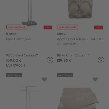
Code: Summer15
Code: Summer15
-15%**
-15%**
Blomus
Stoov
Handtuchständer
Wärmeschal Kokoon XL S3 - Flex
BxT: 35x190 cm
92,65 € mit Coupon**
118,96 € mit Coupon**
109,00 €
139,95 €
UVP 179,00 €
noch 1 Tag(e)
noch 1 Tag(e)