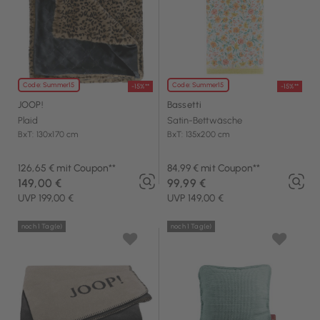
Code: Summer15
Code: Summer15
-15%**
-15%**
JOOP!
Bassetti
Plaid
Satin-Bettwäsche
BxT: 130x170 cm
BxT: 135x200 cm
126,65 € mit Coupon**
84,99 € mit Coupon**
149,00 €
99,99 €
UVP 199,00 €
UVP 149,00 €
noch 1 Tag(e)
noch 1 Tag(e)