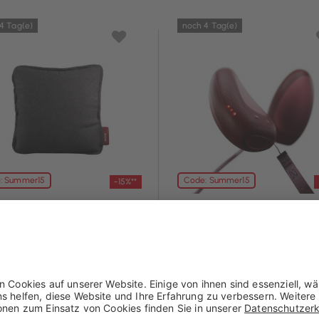
4 Tag(e)
noch 4 Tag(e)
: Summer15
Code: Summer15
-15%**
v
Stoov
kissen Ploov S3 - Flex
Handwärmer Stoons S3
45x45 cm
 € mit Coupon**
50,96 € mit Coupon**
5 €
59,95 €