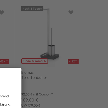
noch 4 Tag(e)
Code: Summer15
-15%**
-15%**
Blomus
Toilettenbutler
92,65 € mit Coupon**
109,00 €
UVP 179,00 €