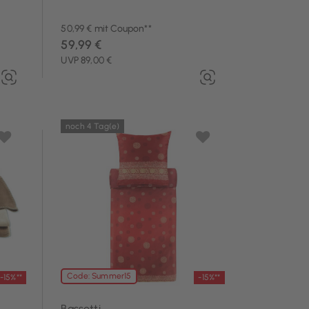
50,99 € mit Coupon**
59,99 €
UVP 89,00 €
noch 4 Tag(e)
Code: Summer15
-15%**
-15%**
Bassetti