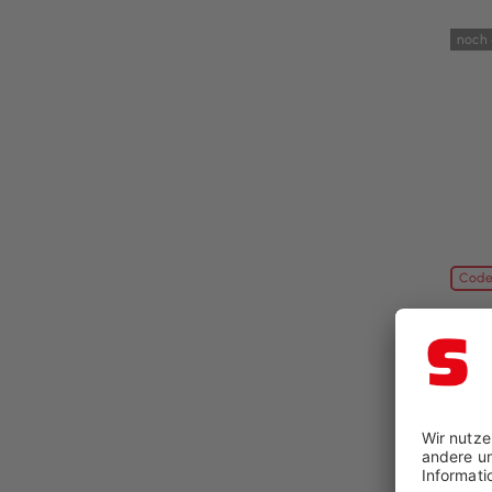
noch 
Code
Stoo
Wärme
BxT: 
84,96
99,9