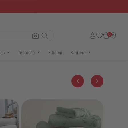
×
0
res
Teppiche
Filialen
Karriere
Zurück
Weiter