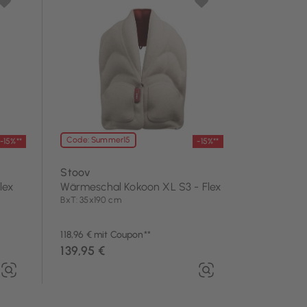
Code: Summer15
-15%**
-15%**
Stoov
lex
Wärmeschal Kokoon XL S3 - Flex
BxT: 35x190 cm
118,96 € mit Coupon**
139,95 €