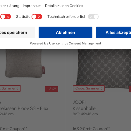
4 Tag(e)
noch 4 Tag(e)
: Summer15
Code: Summer15
-15%**
v
JOOP!
kissen Ploov S3 - Flex
Kissenhülle
45x45 cm
BxT: 45x45 cm
 € mit Coupon**
16,99 € mit Coupon**