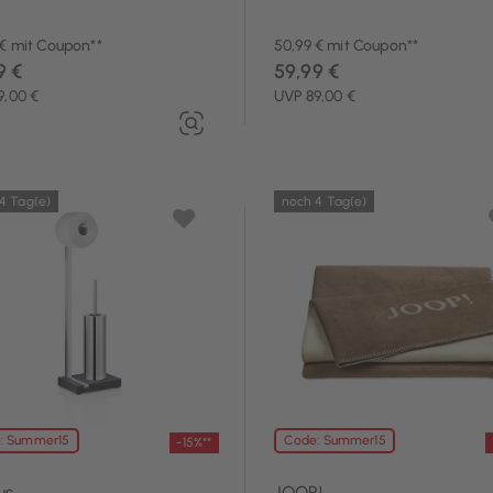
 € mit Coupon**
50,99 € mit Coupon**
9 €
59,99 €
9,00 €
UVP 89,00 €
4 Tag(e)
noch 4 Tag(e)
: Summer15
Code: Summer15
-15%**
us
JOOP!