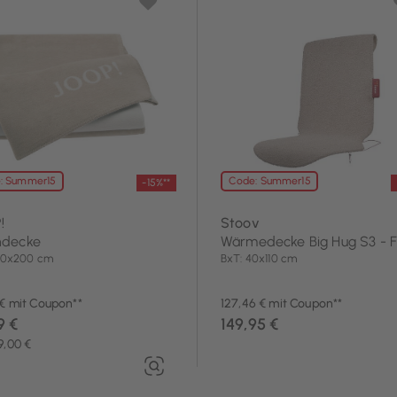
: Summer15
Code: Summer15
-15%**
!
Stoov
decke
Wärmedecke Big Hug S3 - F
150x200 cm
BxT: 40x110 cm
 € mit Coupon**
127,46 € mit Coupon**
9 €
149,95 €
9,00 €