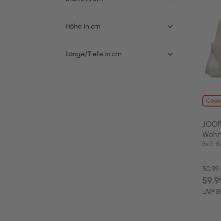
Höhe in cm
Länge/Tiefe in cm
Code
JOOP
Wohn
BxT: 
50,99
59,9
UVP 8