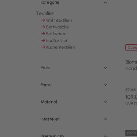
Kategorie
Textilien
Ausgewählt Derzeit verfeinert von Kategorie: 
Wohntextilien
Sortieren nach Kategorie: Wohntextilien
Bettwäsche
Sortieren nach Kategorie: Bettwäsche
Bettwaren
Sortieren nach Kategorie: Bettwaren
Badtextilien
Sortieren nach Kategorie: Badtextilien
Küchentextilien
Code
Sortieren nach Kategorie: Küchentextilien
Blom
Preis
Hand
Farbe
92,65
109,
Material
UVP 1
Hersteller
noch 
Breite in cm