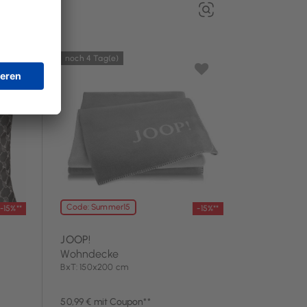
noch 4 Tag(e)
Code: Summer15
-15%**
-15%**
JOOP!
Wohndecke
BxT: 150x200 cm
50,99 € mit Coupon**