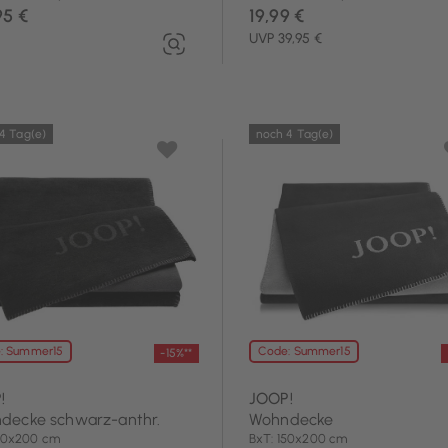
95 €
19,99 €
UVP 39,95 €
4 Tag(e)
noch 4 Tag(e)
: Summer15
Code: Summer15
-15%**
!
JOOP!
decke schwarz-anthr.
Wohndecke
150x200 cm
BxT: 150x200 cm