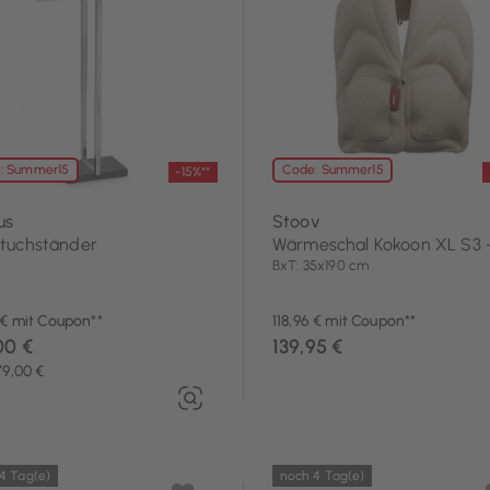
Textilien
: Summer15
Code: Summer15
-15%**
us
Stoov
tuchständer
Wärmeschal Kokoon XL S3 -
BxT: 35x190 cm
 € mit Coupon**
118,96 € mit Coupon**
00 €
139,95 €
79,00 €
4 Tag(e)
noch 4 Tag(e)