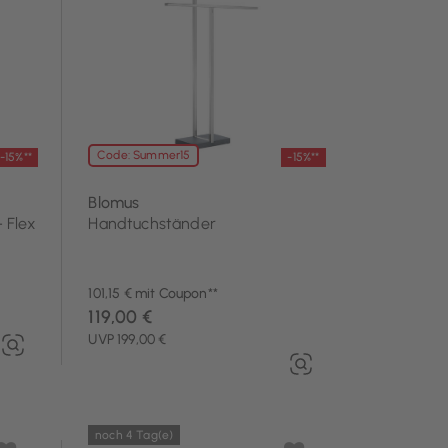
Code: Summer15
-15%**
-15%**
Blomus
 Flex
Handtuchständer
101,15 € mit Coupon**
119,00 €
UVP 199,00 €
noch 4 Tag(e)