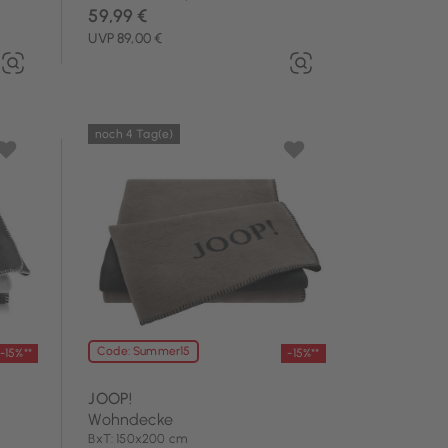
59,99 €
UVP 89,00 €
noch 4 Tag(e)
Code: Summer15
-15%**
-15%**
JOOP!
Wohndecke
BxT: 150x200 cm