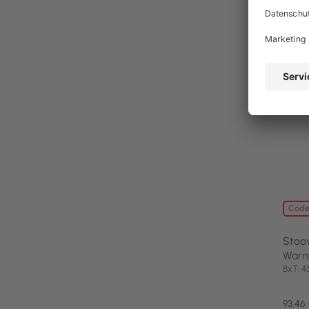
noch 
Code
Stoo
Wärme
BxT: 
93,46