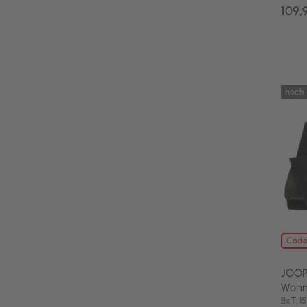
109,
noch 
Code
JOOP
Wohn
BxT: 