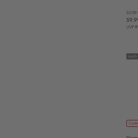
50,99
59,9
UVP 8
noch 
Code
Blom