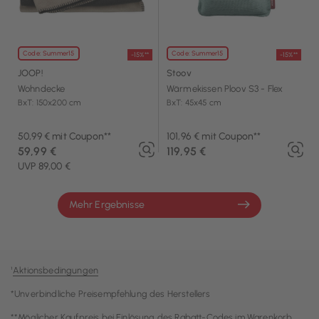
Code: Summer15
Code: Summer15
-15%**
-15%**
JOOP!
Stoov
Wohndecke
Wärmekissen Ploov S3 - Flex
BxT: 150x200 cm
BxT: 45x45 cm
50,99 € mit Coupon**
101,96 € mit Coupon**
59,99 €
119,95 €
UVP 89,00 €
Mehr Ergebnisse
¹
Aktionsbedingungen
*Unverbindliche Preisempfehlung des Herstellers
**Möglicher Kaufpreis bei Einlösung des Rabatt-Codes im Warenkorb