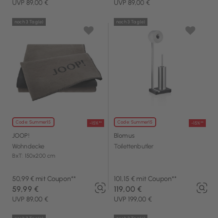
UVP 89,00 €
UVP 89,00 €
noch 3 Tag(e)
noch 3 Tag(e)
Code: Summer15
Code: Summer15
-15%**
-15%**
JOOP!
Blomus
Wohndecke
Toilettenbutler
BxT: 150x200 cm
50,99 € mit Coupon**
101,15 € mit Coupon**
59,99 €
119,00 €
UVP 89,00 €
UVP 199,00 €