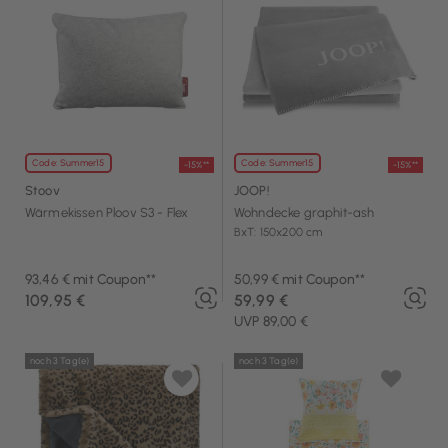
Code: Summer15
Code: Summer15
-15%**
-15%**
Stoov
JOOP!
Wärmekissen Ploov S3 - Flex
Wohndecke graphit-ash
BxT: 150x200 cm
93,46 € mit Coupon**
50,99 € mit Coupon**
109,95 €
59,99 €
UVP 89,00 €
noch 3 Tag(e)
noch 3 Tag(e)