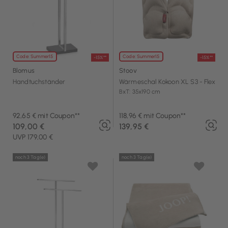
Code: Summer15
Code: Summer15
-15%**
-15%**
Blomus
Stoov
Handtuchständer
Wärmeschal Kokoon XL S3 - Flex
BxT: 35x190 cm
92,65 € mit Coupon**
118,96 € mit Coupon**
109,00 €
139,95 €
UVP 179,00 €
noch 3 Tag(e)
noch 3 Tag(e)