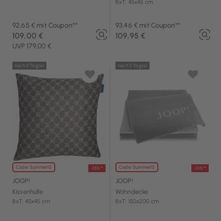
BxT: 45x45 cm
92,65 € mit Coupon**
93,46 € mit Coupon**
109,00 €
109,95 €
UVP 179,00 €
noch 3 Tag(e)
noch 3 Tag(e)
Code: Summer15
Code: Summer15
-15%**
-15%**
JOOP!
JOOP!
Kissenhülle
Wohndecke
BxT: 45x45 cm
BxT: 150x200 cm