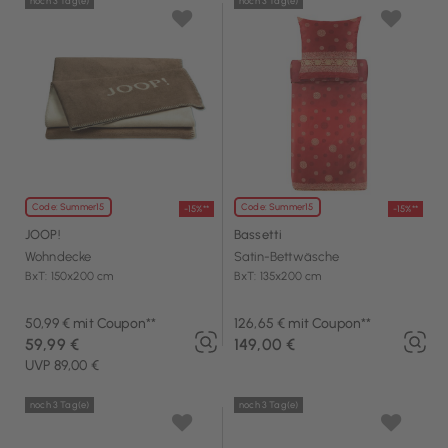
noch 3 Tag(e)
noch 3 Tag(e)
Code: Summer15
Code: Summer15
-15%**
-15%**
JOOP!
Bassetti
Wohndecke
Satin-Bettwäsche
BxT: 150x200 cm
BxT: 135x200 cm
50,99 € mit Coupon**
126,65 € mit Coupon**
59,99 €
149,00 €
UVP 89,00 €
noch 3 Tag(e)
noch 3 Tag(e)