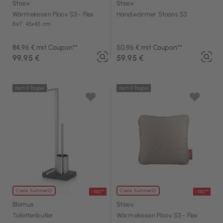
Stoov
Stoov
Wärmekissen Ploov S3 - Flex
Handwärmer Stoons S3
BxT: 45x45 cm
84,96 € mit Coupon**
50,96 € mit Coupon**
99,95 €
59,95 €
noch 3 Tag(e)
noch 3 Tag(e)
Code: Summer15
Code: Summer15
-15%**
-15%**
Blomus
Stoov
Toilettenbutler
Wärmekissen Ploov S3 - Flex