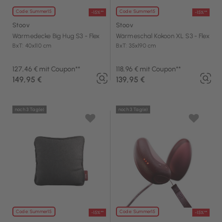
Code: Summer15
Code: Summer15
-15%**
-15%**
Stoov
Stoov
Wärmedecke Big Hug S3 - Flex
Wärmeschal Kokoon XL S3 - Flex
BxT: 40x110 cm
BxT: 35x190 cm
127,46 € mit Coupon**
118,96 € mit Coupon**
149,95 €
139,95 €
noch 3 Tag(e)
noch 3 Tag(e)
Code: Summer15
Code: Summer15
-15%**
-15%**