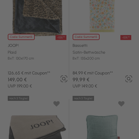
Code: Summer15
Code: Summer15
-15%**
-15%**
JOOP!
Bassetti
Plaid
Satin-Bettwäsche
BxT: 130x170 cm
BxT: 135x200 cm
126,65 € mit Coupon**
84,99 € mit Coupon**
149,00 €
99,99 €
UVP 199,00 €
UVP 149,00 €
noch 3 Tag(e)
noch 3 Tag(e)