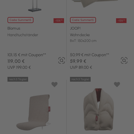
Code: Summer15
Code: Summer15
-15%**
-15%**
Blomus
JOOP!
Handtuchständer
Wohndecke
BxT: 150x200 cm
101,15 € mit Coupon**
50,99 € mit Coupon**
119,00 €
59,99 €
UVP 199,00 €
UVP 89,00 €
noch 3 Tag(e)
noch 3 Tag(e)