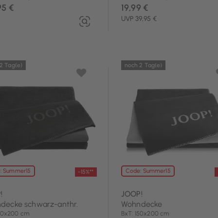
95 €
19,99 €
UVP 39,95 €
2 Tag(e)
noch 2 Tag(e)
: Summer15
Code: Summer15
-15%**
!
JOOP!
decke schwarz-anthr.
Wohndecke
150x200 cm
BxT: 150x200 cm