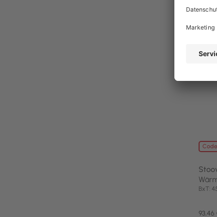
noch 
Code
Stoo
Wärme
BxT: 
93,46