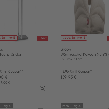
Textilien
: Summer15
Code: Summer15
-15%**
us
Stoov
tuchständer
Wärmeschal Kokoon XL S3 -
BxT: 35x190 cm
 € mit Coupon**
118,96 € mit Coupon**
00 €
139,95 €
79,00 €
2 Tag(e)
noch 2 Tag(e)