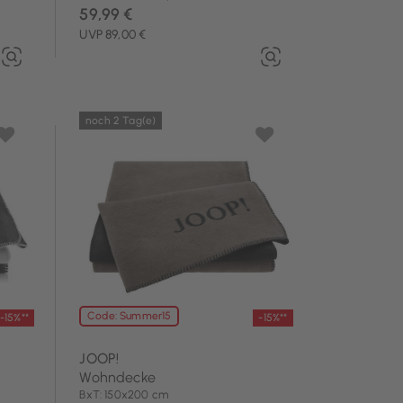
59,99 €
UVP 89,00 €
noch 2 Tag(e)
Code: Summer15
-15%**
-15%**
JOOP!
Wohndecke
BxT: 150x200 cm