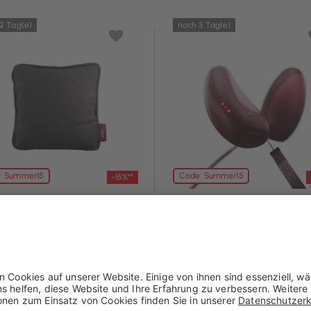
2 Tag(e)
noch 3 Tag(e)
: Summer15
Code: Summer15
-15%**
v
Stoov
kissen Ploov S3 - Flex
Handwärmer Stoons S3
45x45 cm
 € mit Coupon**
50,96 € mit Coupon**
5 €
59,95 €