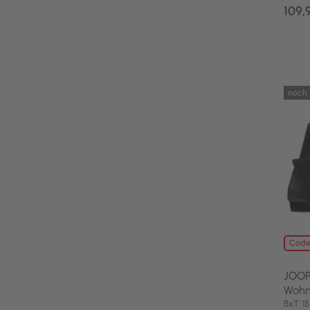
109,
noch 
Code
JOOP
Wohn
BxT: 