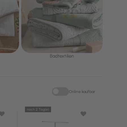
Badtextilien
Online kaufbar
Sortieren nach Online kaufbar: Online kau
noch 2 Tag(e)