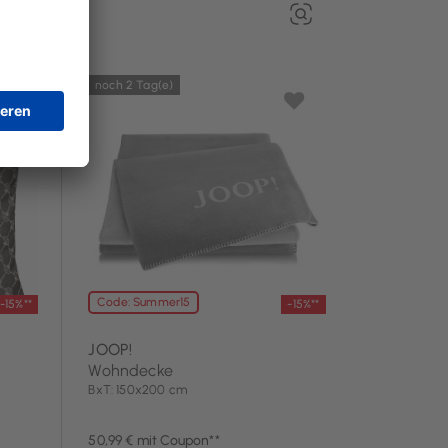
noch 2 Tag(e)
Code: Summer15
-15%**
-15%**
JOOP!
Wohndecke
BxT: 150x200 cm
50,99 € mit Coupon**