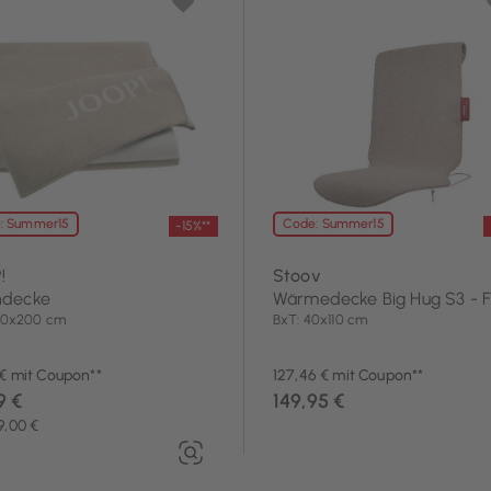
: Summer15
Code: Summer15
-15%**
!
Stoov
decke
Wärmedecke Big Hug S3 - F
150x200 cm
BxT: 40x110 cm
 € mit Coupon**
127,46 € mit Coupon**
9 €
149,95 €
9,00 €