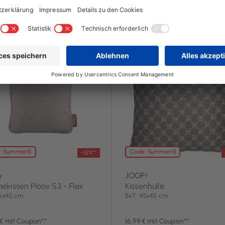
2 Tag(e)
noch 2 Tag(e)
: Summer15
Code: Summer15
-15%**
v
JOOP!
kissen Ploov S3 - Flex
Kissenhülle
45x45 cm
BxT: 45x45 cm
 € mit Coupon**
16,99 € mit Coupon**