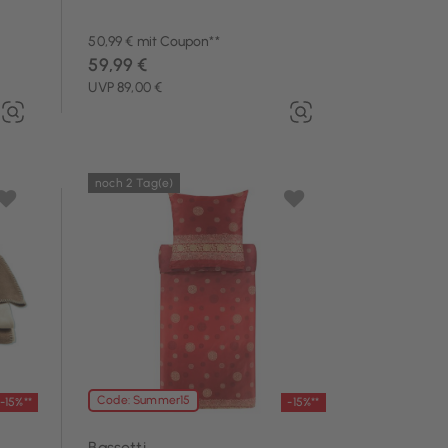
50,99 € mit Coupon**
59,99 €
UVP 89,00 €
noch 2 Tag(e)
Code: Summer15
-15%**
-15%**
Bassetti