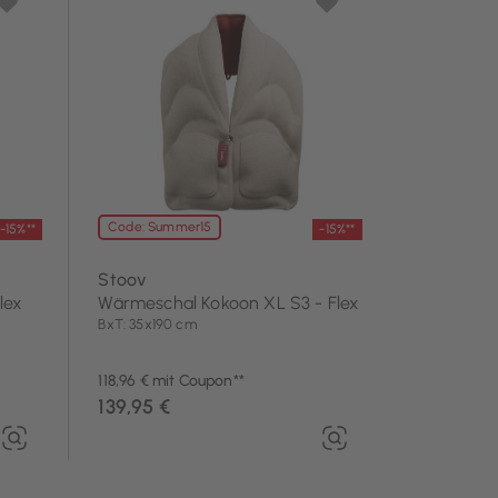
Code: Summer15
-15%**
-15%**
Stoov
lex
Wärmeschal Kokoon XL S3 - Flex
BxT: 35x190 cm
118,96 € mit Coupon**
139,95 €