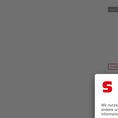
noch 
Code
Stoo
Wärme
BxT: 
84,96
99,9