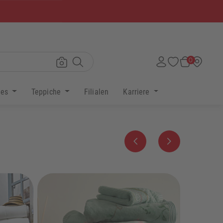
×
0
res
Teppiche
Filialen
Karriere
Zurück
Weiter