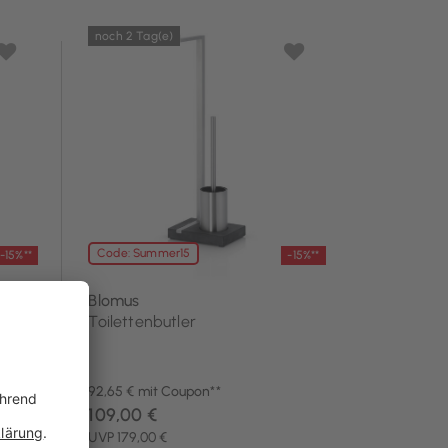
noch 2 Tag(e)
Code: Summer15
-15%**
-15%**
Blomus
Toilettenbutler
92,65 € mit Coupon**
109,00 €
UVP 179,00 €