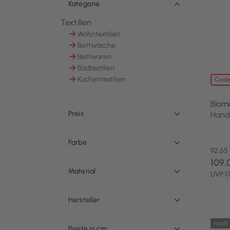
Kategorie
Textilien
Ausgewählt Derzeit verfeinert von Kategorie: 
Wohntextilien
Sortieren nach Kategorie: Wohntextilien
Bettwäsche
Sortieren nach Kategorie: Bettwäsche
Bettwaren
Sortieren nach Kategorie: Bettwaren
Badtextilien
Sortieren nach Kategorie: Badtextilien
Küchentextilien
Code
Sortieren nach Kategorie: Küchentextilien
Blom
Preis
Hand
Farbe
92,65
109,
Material
UVP 1
Hersteller
noch 
Breite in cm