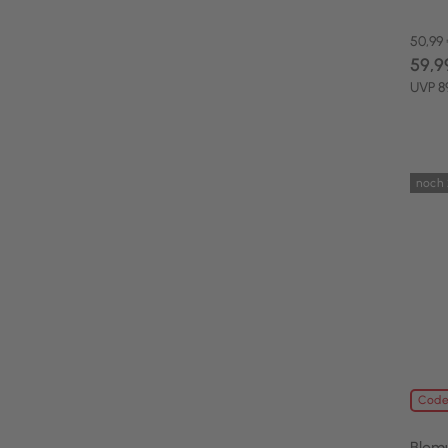
50,99
59,9
UVP 8
noch 
Code
Blom