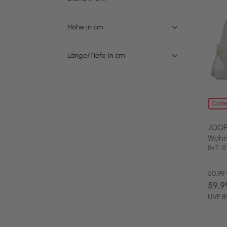
Höhe in cm
Länge/Tiefe in cm
Code
JOOP
Wohn
BxT: 
50,99
59,9
UVP 8