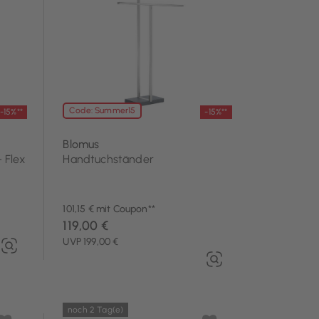
Code: Summer15
-15%**
-15%**
Blomus
 Flex
Handtuchständer
101,15 € mit Coupon**
119,00 €
UVP 199,00 €
noch 2 Tag(e)