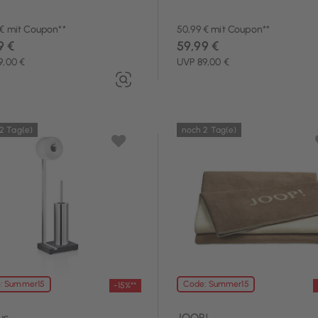
 € mit Coupon**
50,99 € mit Coupon**
9 €
59,99 €
9,00 €
UVP 89,00 €
2 Tag(e)
noch 2 Tag(e)
: Summer15
Code: Summer15
-15%**
us
JOOP!