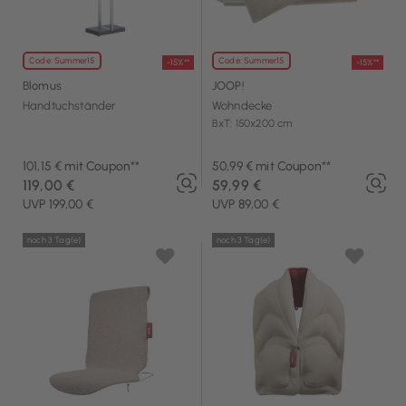
Code: Summer15
Code: Summer15
-15%**
-15%**
Blomus
JOOP!
Handtuchständer
Wohndecke
BxT: 150x200 cm
101,15 € mit Coupon**
50,99 € mit Coupon**
119,00 €
59,99 €
UVP 199,00 €
UVP 89,00 €
noch 3 Tag(e)
noch 3 Tag(e)