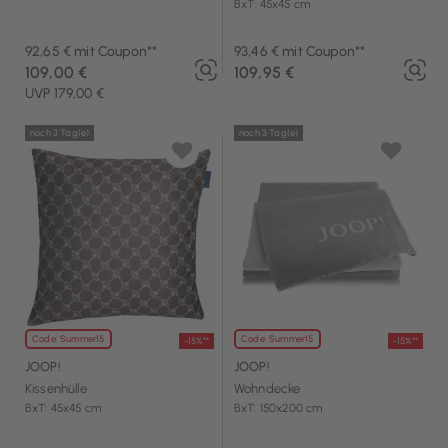
BxT: 45x45 cm
92,65 € mit Coupon**
93,46 € mit Coupon**
109,00 €
109,95 €
UVP 179,00 €
noch 3 Tag(e)
noch 3 Tag(e)
Code: Summer15
Code: Summer15
-15%**
-15%**
JOOP!
JOOP!
Kissenhülle
Wohndecke
BxT: 45x45 cm
BxT: 150x200 cm