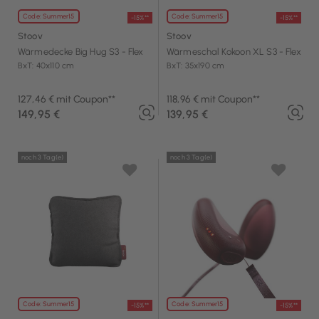
Code: Summer15
Code: Summer15
-15%**
-15%**
Stoov
Stoov
Wärmedecke Big Hug S3 - Flex
Wärmeschal Kokoon XL S3 - Flex
BxT: 40x110 cm
BxT: 35x190 cm
127,46 € mit Coupon**
118,96 € mit Coupon**
149,95 €
139,95 €
noch 3 Tag(e)
noch 3 Tag(e)
Code: Summer15
Code: Summer15
-15%**
-15%**