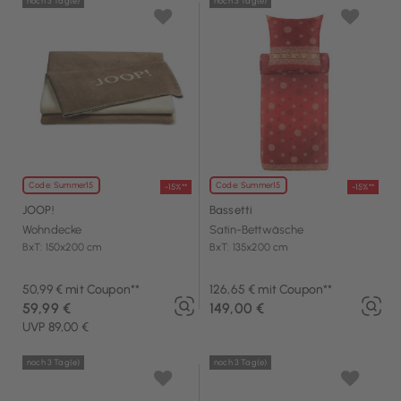
noch 3 Tag(e)
noch 3 Tag(e)
Code: Summer15
Code: Summer15
-15%**
-15%**
JOOP!
Bassetti
Wohndecke
Satin-Bettwäsche
BxT: 150x200 cm
BxT: 135x200 cm
50,99 € mit Coupon**
126,65 € mit Coupon**
59,99 €
149,00 €
UVP 89,00 €
noch 3 Tag(e)
noch 3 Tag(e)