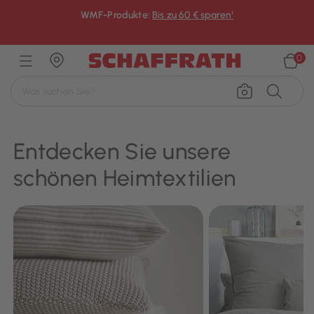
WMF-Produkte:
Bis zu 60 € sparen¹
×
0
Entdecken Sie unsere
schönen Heimtextilien