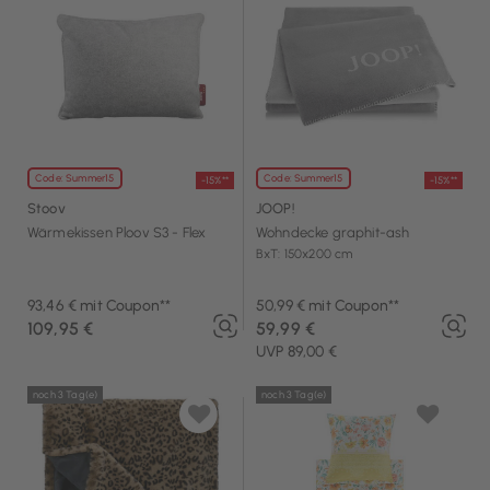
Code: Summer15
Code: Summer15
-15%**
-15%**
Stoov
JOOP!
Wärmekissen Ploov S3 - Flex
Wohndecke graphit-ash
BxT: 150x200 cm
93,46 € mit Coupon**
50,99 € mit Coupon**
109,95 €
59,99 €
UVP 89,00 €
noch 3 Tag(e)
noch 3 Tag(e)