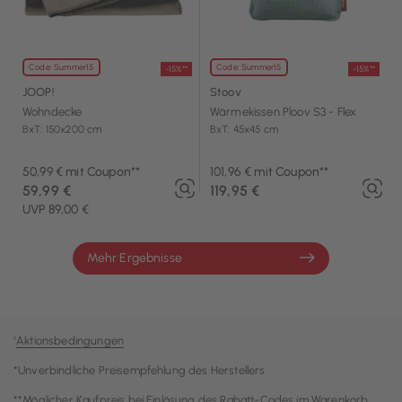
Code: Summer15
Code: Summer15
-15%**
-15%**
JOOP!
Stoov
Wohndecke
Wärmekissen Ploov S3 - Flex
BxT: 150x200 cm
BxT: 45x45 cm
50,99 € mit Coupon**
101,96 € mit Coupon**
59,99 €
119,95 €
UVP 89,00 €
Mehr Ergebnisse
¹
Aktionsbedingungen
*Unverbindliche Preisempfehlung des Herstellers
**Möglicher Kaufpreis bei Einlösung des Rabatt-Codes im Warenkorb