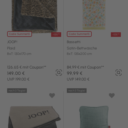
Code: Summer15
Code: Summer15
-15%**
-15%**
JOOP!
Bassetti
Plaid
Satin-Bettwäsche
BxT: 130x170 cm
BxT: 135x200 cm
126,65 € mit Coupon**
84,99 € mit Coupon**
149,00 €
99,99 €
UVP 199,00 €
UVP 149,00 €
noch 3 Tag(e)
noch 3 Tag(e)