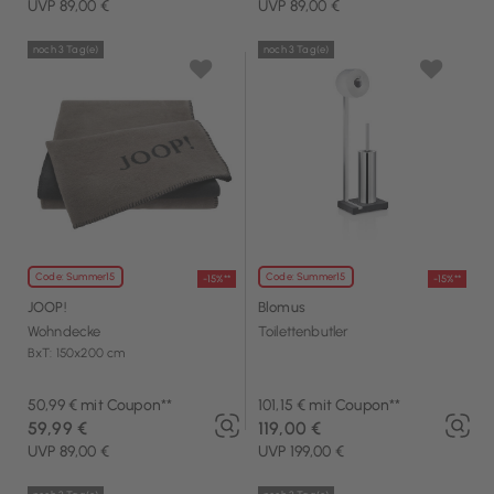
UVP 89,00 €
UVP 89,00 €
noch 3 Tag(e)
noch 3 Tag(e)
Code: Summer15
Code: Summer15
-15%**
-15%**
JOOP!
Blomus
Wohndecke
Toilettenbutler
BxT: 150x200 cm
50,99 € mit Coupon**
101,15 € mit Coupon**
59,99 €
119,00 €
UVP 89,00 €
UVP 199,00 €