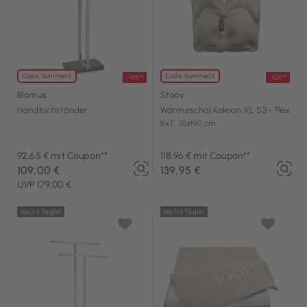
Code: Summer15
Code: Summer15
-15%**
-15%**
Blomus
Stoov
Handtuchständer
Wärmeschal Kokoon XL S3 - Flex
BxT: 35x190 cm
92,65 € mit Coupon**
118,96 € mit Coupon**
109,00 €
139,95 €
UVP 179,00 €
noch 3 Tag(e)
noch 3 Tag(e)