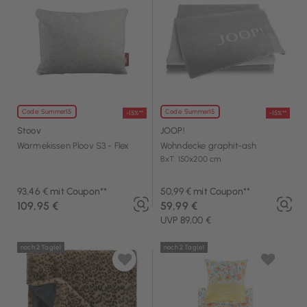
Code: Summer15
Code: Summer15
-15%**
-15%**
Stoov
JOOP!
Wärmekissen Ploov S3 - Flex
Wohndecke graphit-ash
BxT: 150x200 cm
93,46 € mit Coupon**
50,99 € mit Coupon**
109,95 €
59,99 €
UVP 89,00 €
noch 2 Tag(e)
noch 2 Tag(e)