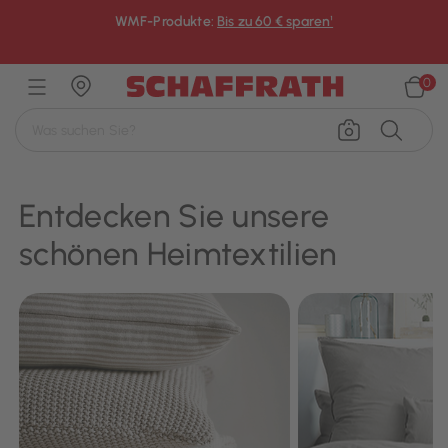
WMF-Produkte:
Bis zu 60 € sparen¹
×
0
Entdecken Sie unsere
schönen Heimtextilien