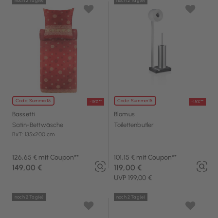
noch 2 Tag(e)
noch 2 Tag(e)
Code: Summer15
Code: Summer15
-15%**
-15%**
Bassetti
Blomus
Satin-Bettwäsche
Toilettenbutler
BxT: 135x200 cm
126,65 € mit Coupon**
101,15 € mit Coupon**
149,00 €
119,00 €
UVP 199,00 €
noch 2 Tag(e)
noch 2 Tag(e)