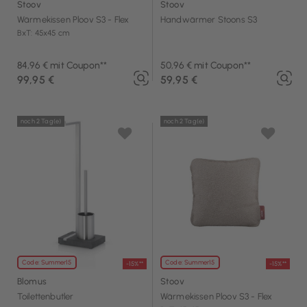
Stoov
Stoov
Wärmekissen Ploov S3 - Flex
Handwärmer Stoons S3
BxT: 45x45 cm
84,96 € mit Coupon**
50,96 € mit Coupon**
99,95 €
59,95 €
noch 2 Tag(e)
noch 2 Tag(e)
Code: Summer15
Code: Summer15
-15%**
-15%**
Blomus
Stoov
Toilettenbutler
Wärmekissen Ploov S3 - Flex