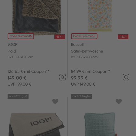
Code: Summer15
Code: Summer15
-15%**
-15%**
JOOP!
Bassetti
Plaid
Satin-Bettwäsche
BxT: 130x170 cm
BxT: 135x200 cm
126,65 € mit Coupon**
84,99 € mit Coupon**
149,00 €
99,99 €
UVP 199,00 €
UVP 149,00 €
noch 2 Tag(e)
noch 2 Tag(e)