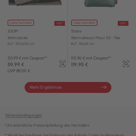
Code: Summer15
Code: Summer15
-15%**
-15%**
JOOP!
Stoov
Wohndecke
Wärmekissen Ploov S3 - Flex
BxT: 150x200 cm
BxT: 45x45 cm
50,99 € mit Coupon**
101,96 € mit Coupon**
59,99 €
119,95 €
UVP 89,00 €
Mehr Ergebnisse
¹
Aktionsbedingungen
*Unverbindliche Preisempfehlung des Herstellers
**Möglicher Kaufpreis bei Einlösung des Rabatt-Codes im Warenkorb