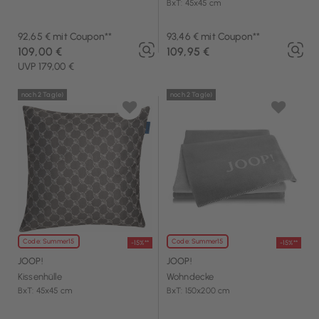
BxT: 45x45 cm
92,65 € mit Coupon**
93,46 € mit Coupon**
109,00 €
109,95 €
UVP 179,00 €
noch 2 Tag(e)
noch 2 Tag(e)
Code: Summer15
Code: Summer15
-15%**
-15%**
JOOP!
JOOP!
Kissenhülle
Wohndecke
BxT: 45x45 cm
BxT: 150x200 cm