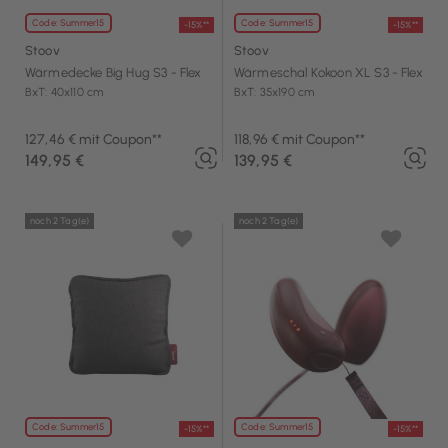
Code: Summer15
Code: Summer15
-15%**
-15%**
Stoov
Stoov
Wärmedecke Big Hug S3 - Flex
Wärmeschal Kokoon XL S3 - Flex
BxT: 40x110 cm
BxT: 35x190 cm
127,46 € mit Coupon**
118,96 € mit Coupon**
149,95 €
139,95 €
noch 2 Tag(e)
noch 2 Tag(e)
Code: Summer15
Code: Summer15
-15%**
-15%**