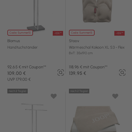
Code: Summer15
Code: Summer15
-15%**
-15%**
Blomus
Stoov
Handtuchständer
Wärmeschal Kokoon XL S3 - Flex
BxT: 35x190 cm
92,65 € mit Coupon**
118,96 € mit Coupon**
109,00 €
139,95 €
UVP 179,00 €
noch 2 Tag(e)
noch 2 Tag(e)