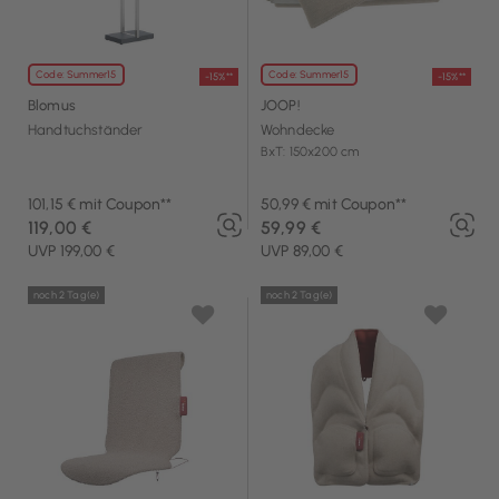
Code: Summer15
Code: Summer15
-15%**
-15%**
Blomus
JOOP!
Handtuchständer
Wohndecke
BxT: 150x200 cm
101,15 € mit Coupon**
50,99 € mit Coupon**
119,00 €
59,99 €
UVP 199,00 €
UVP 89,00 €
noch 2 Tag(e)
noch 2 Tag(e)