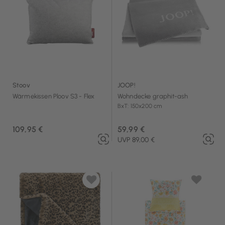
Stoov
JOOP!
Wärmekissen Ploov S3 - Flex
Wohndecke graphit-ash
BxT: 150x200 cm
109,95 €
59,99 €
UVP 89,00 €