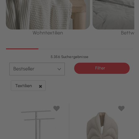
Wohntextilien
Bettwä
5.356 Suchergebnisse
Filter
Textilien
Filter entfernen Derzeit verfeinert von Kategorie: Textilien