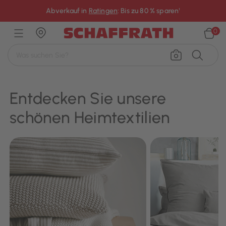
×
Abverkauf in
Ratingen
: Bis zu 80 % sparen¹
0
Entdecken Sie unsere
schönen Heimtextilien