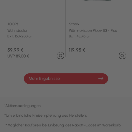
JOOP!
Stoov
Wohndecke
Wärmekissen Ploov S3 - Flex
BxT: 150x200 cm
BxT: 45x45 cm
59,99 €
119,95 €
UVP 89,00 €
Mehr Ergebnisse
¹
Aktionsbedingungen
*Unverbindliche Preisempfehlung des Herstellers
**Möglicher Kaufpreis bei Einlösung des Rabatt-Codes im Warenkorb