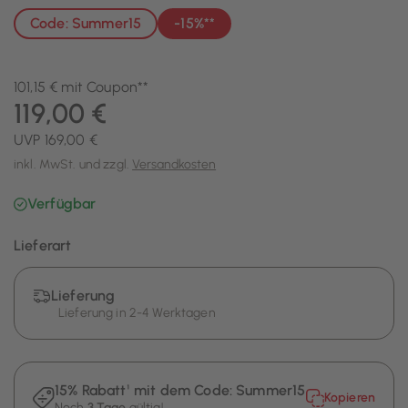
Code: Summer15
-15%**
101,15 € mit Coupon**
119,00 €
UVP 169,00 €
inkl. MwSt. und zzgl.
Versandkosten
Verfügbar
Lieferart
Lieferung
Lieferung in 2-4 Werktagen
15% Rabatt¹ mit dem Code:
Summer15
Kopieren
Noch
3 Tage
gültig!