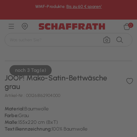
WMF-Produkte:
Bis zu 60 € sparen¹
×
0
noch 3 Tag(e)
JOOP! Mako-Satin-Bettwäsche
grau
Artikel-Nr.:
001268162904000
Material:
Baumwolle
Farbe:
Grau
Maße:
155x220 cm (BxT)
Textilkennzeichnung:
100% Baumwolle