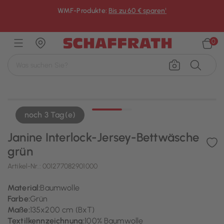
WMF-Produkte:
Bis zu 60 € sparen¹
×
0
noch 3 Tag(e)
Janine Interlock-Jersey-Bettwäsche
grün
Artikel-Nr.:
001277082901000
Material:
Baumwolle
Farbe:
Grün
Maße:
135x200 cm (BxT)
Textilkennzeichnung:
100% Baumwolle