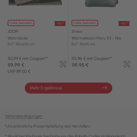
Code: Summer15
Code: Summer15
-15%**
-15%**
JOOP!
Stoov
Wohndecke
Wärmekissen Ploov S3 - Flex
BxT: 150x200 cm
BxT: 45x45 cm
50,99 € mit Coupon**
101,96 € mit Coupon**
59,99 €
119,95 €
UVP 89,00 €
Mehr Ergebnisse
¹
Aktionsbedingungen
*Unverbindliche Preisempfehlung des Herstellers
**Möglicher Kaufpreis bei Einlösung des Rabatt-Codes im Warenkorb