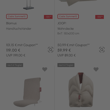
Code: Summer15
Code: Summer15
-15%**
-15%**
Blomus
JOOP!
Handtuchständer
Wohndecke
BxT: 150x200 cm
101,15 € mit Coupon**
50,99 € mit Coupon**
119,00 €
59,99 €
UVP 199,00 €
UVP 89,00 €
noch 2 Tag(e)
noch 2 Tag(e)