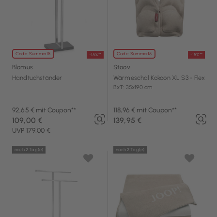
Code: Summer15
Code: Summer15
-15%**
-15%**
Blomus
Stoov
Handtuchständer
Wärmeschal Kokoon XL S3 - Flex
BxT: 35x190 cm
92,65 € mit Coupon**
118,96 € mit Coupon**
109,00 €
139,95 €
UVP 179,00 €
noch 2 Tag(e)
noch 2 Tag(e)