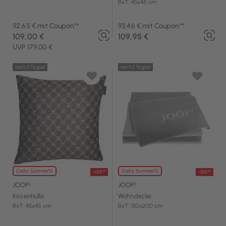
BxT: 45x45 cm
92,65 € mit Coupon**
93,46 € mit Coupon**
109,00 €
109,95 €
UVP 179,00 €
noch 2 Tag(e)
noch 2 Tag(e)
Code: Summer15
Code: Summer15
-15%**
-15%**
JOOP!
JOOP!
Kissenhülle
Wohndecke
BxT: 45x45 cm
BxT: 150x200 cm