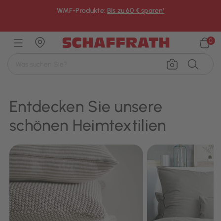
WMF-Produkte:
Bis zu 60 € sparen¹
×
0
Entdecken Sie unsere
schönen Heimtextilien