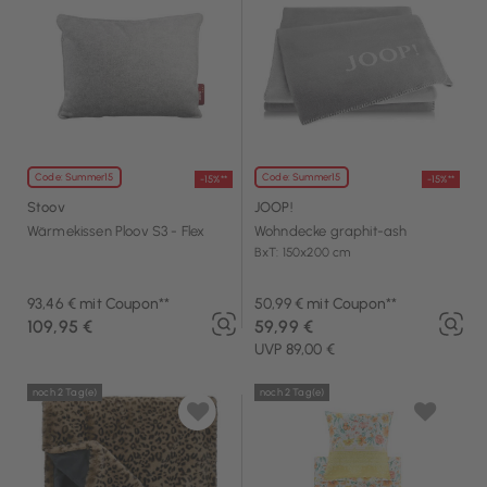
Code: Summer15
Code: Summer15
-15%**
-15%**
Stoov
JOOP!
Wärmekissen Ploov S3 - Flex
Wohndecke graphit-ash
BxT: 150x200 cm
93,46 € mit Coupon**
50,99 € mit Coupon**
109,95 €
59,99 €
UVP 89,00 €
noch 2 Tag(e)
noch 2 Tag(e)