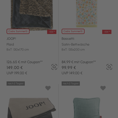
Code: Summer15
Code: Summer15
-15%**
-15%**
JOOP!
Bassetti
Plaid
Satin-Bettwäsche
BxT: 130x170 cm
BxT: 135x200 cm
126,65 € mit Coupon**
84,99 € mit Coupon**
149,00 €
99,99 €
UVP 199,00 €
UVP 149,00 €
noch 2 Tag(e)
noch 2 Tag(e)