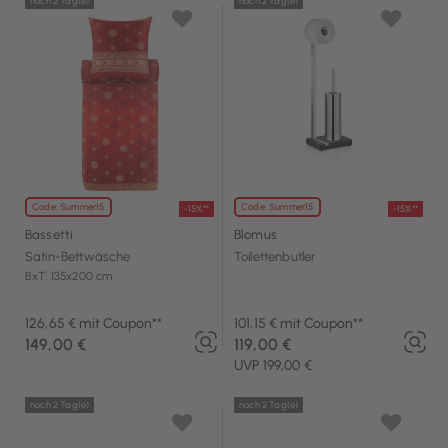
noch 2 Tag(e)
noch 2 Tag(e)
Code: Summer15
Code: Summer15
-15%**
-15%**
Bassetti
Blomus
Satin-Bettwäsche
Toilettenbutler
BxT: 135x200 cm
126,65 € mit Coupon**
101,15 € mit Coupon**
149,00 €
119,00 €
UVP 199,00 €
noch 2 Tag(e)
noch 2 Tag(e)