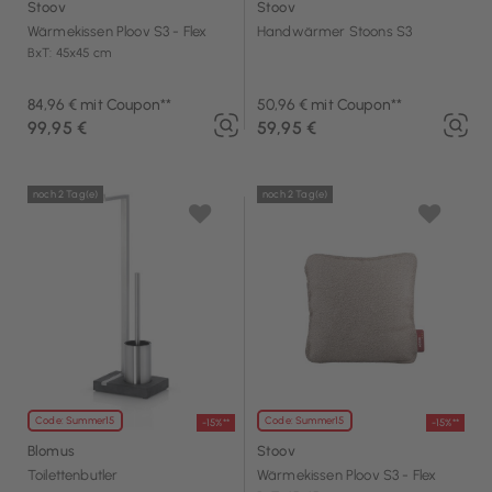
Stoov
Stoov
Wärmekissen Ploov S3 - Flex
Handwärmer Stoons S3
BxT: 45x45 cm
84,96 € mit Coupon**
50,96 € mit Coupon**
99,95 €
59,95 €
noch 2 Tag(e)
noch 2 Tag(e)
Code: Summer15
Code: Summer15
-15%**
-15%**
Blomus
Stoov
Toilettenbutler
Wärmekissen Ploov S3 - Flex