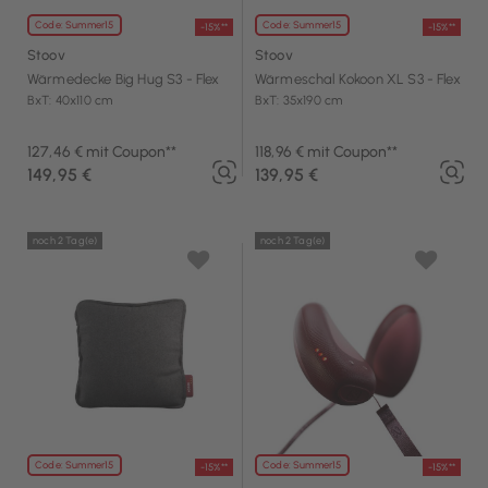
Code: Summer15
Code: Summer15
-15%**
-15%**
Stoov
Stoov
Wärmedecke Big Hug S3 - Flex
Wärmeschal Kokoon XL S3 - Flex
BxT: 40x110 cm
BxT: 35x190 cm
127,46 € mit Coupon**
118,96 € mit Coupon**
149,95 €
139,95 €
noch 2 Tag(e)
noch 2 Tag(e)
Code: Summer15
Code: Summer15
-15%**
-15%**