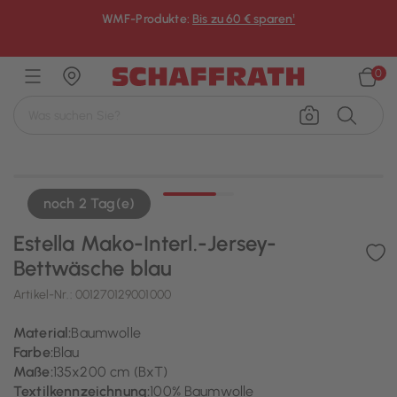
WMF-Produkte:
Bis zu 60 € sparen¹
×
0
noch 2 Tag(e)
Estella Mako-Interl.-Jersey-
Bettwäsche blau
Artikel-Nr.:
001270129001000
Material:
Baumwolle
Farbe:
Blau
Maße:
135x200 cm (BxT)
Textilkennzeichnung:
100% Baumwolle