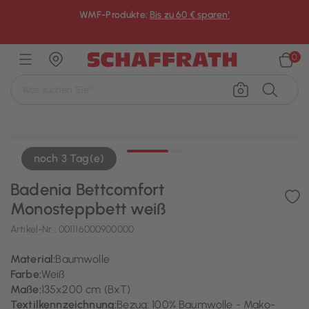
WMF-Produkte:
Bis zu 60 € sparen¹
×
0
noch 3 Tag(e)
Badenia Bettcomfort
Monosteppbett weiß
Artikel-Nr.:
001116000900000
Material:
Baumwolle
Farbe:
Weiß
Maße:
135x200 cm (BxT)
Textilkennzeichnung:
Bezug: 100% Baumwolle - Mako-