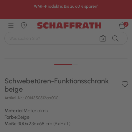
WMF-Produkte:
Bis zu 60 € sparen¹
×
0
Schwebetüren-Funktionsschrank
beige
Artikel-Nr.:
0014350512aa000
Material:
Materialmix
Farbe:
Beige
Maße:
300x236x68 cm (BxHxT)