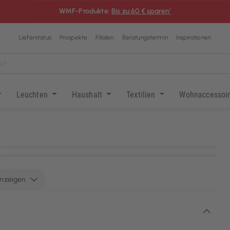
WMF-Produkte:
Bis zu 60 € sparen¹
Lieferstatus
Prospekte
Filialen
Beratungstermin
Inspirationen
Leuchten
Haushalt
Textilien
Wohnaccessoi
KI-generiert
KI-generiert
anzeigen