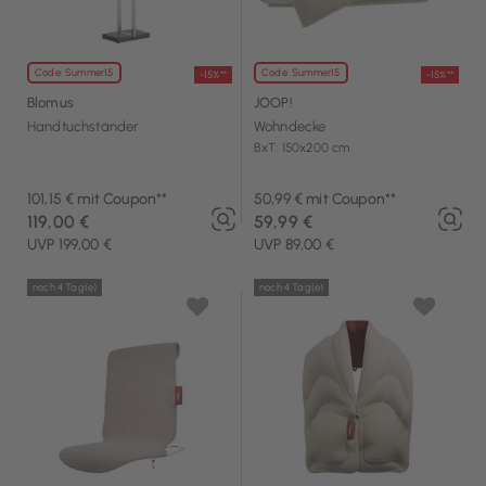
Code: Summer15
Code: Summer15
-15%**
-15%**
Blomus
JOOP!
Handtuchständer
Wohndecke
BxT: 150x200 cm
101,15 € mit Coupon**
50,99 € mit Coupon**
119,00 €
59,99 €
UVP 199,00 €
UVP 89,00 €
noch 4 Tag(e)
noch 4 Tag(e)