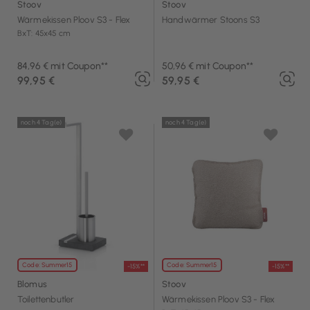
Stoov
Stoov
Wärmekissen Ploov S3 - Flex
Handwärmer Stoons S3
BxT: 45x45 cm
84,96 € mit Coupon**
50,96 € mit Coupon**
99,95 €
59,95 €
noch 4 Tag(e)
noch 4 Tag(e)
Code: Summer15
Code: Summer15
-15%**
-15%**
Blomus
Stoov
Toilettenbutler
Wärmekissen Ploov S3 - Flex