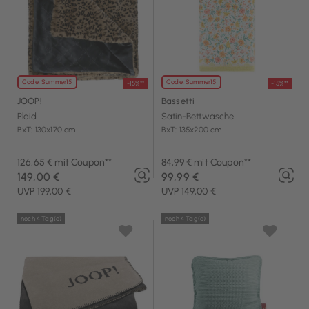
Code: Summer15
Code: Summer15
-15%**
-15%**
JOOP!
Bassetti
Plaid
Satin-Bettwäsche
BxT: 130x170 cm
BxT: 135x200 cm
126,65 € mit Coupon**
84,99 € mit Coupon**
149,00 €
99,99 €
UVP 199,00 €
UVP 149,00 €
noch 4 Tag(e)
noch 4 Tag(e)