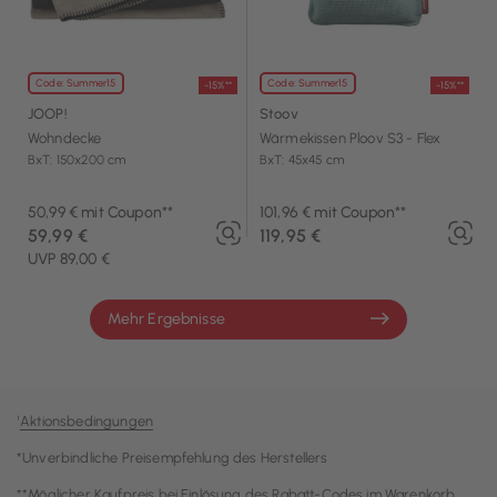
Code: Summer15
Code: Summer15
-15%**
-15%**
JOOP!
Stoov
Wohndecke
Wärmekissen Ploov S3 - Flex
BxT: 150x200 cm
BxT: 45x45 cm
50,99 € mit Coupon**
101,96 € mit Coupon**
59,99 €
119,95 €
UVP 89,00 €
Mehr Ergebnisse
¹
Aktionsbedingungen
*Unverbindliche Preisempfehlung des Herstellers
**Möglicher Kaufpreis bei Einlösung des Rabatt-Codes im Warenkorb