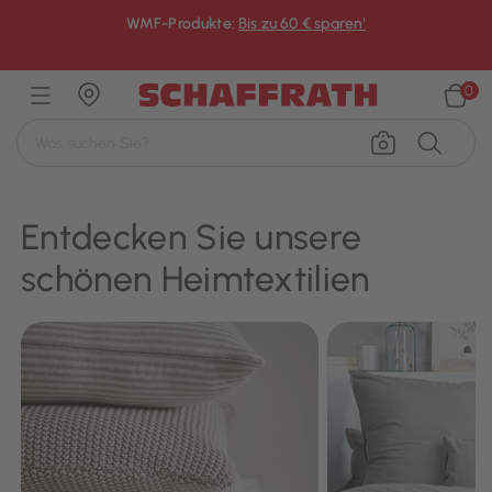
WMF-Produkte:
Bis zu 60 € sparen¹
×
0
Entdecken Sie unsere
schönen Heimtextilien