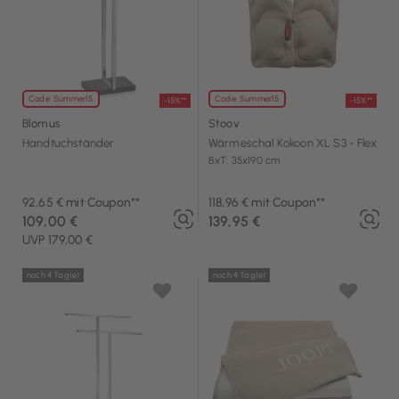
Code: Summer15
Code: Summer15
-15%**
-15%**
Blomus
Stoov
Handtuchständer
Wärmeschal Kokoon XL S3 - Flex
BxT: 35x190 cm
92,65 € mit Coupon**
118,96 € mit Coupon**
109,00 €
139,95 €
UVP 179,00 €
noch 4 Tag(e)
noch 4 Tag(e)