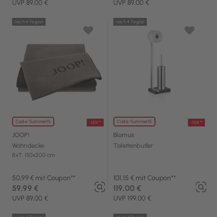
UVP 89,00 €
UVP 89,00 €
noch 4 Tag(e)
noch 4 Tag(e)
Code: Summer15
Code: Summer15
-15%**
-15%**
JOOP!
Blomus
Wohndecke
Toilettenbutler
BxT: 150x200 cm
50,99 € mit Coupon**
101,15 € mit Coupon**
59,99 €
119,00 €
UVP 89,00 €
UVP 199,00 €