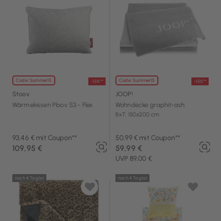
Code: Summer15
Code: Summer15
-15%**
-15%**
Stoov
JOOP!
Wärmekissen Ploov S3 - Flex
Wohndecke graphit-ash
BxT: 150x200 cm
93,46 € mit Coupon**
50,99 € mit Coupon**
109,95 €
59,99 €
UVP 89,00 €
noch 4 Tag(e)
noch 4 Tag(e)