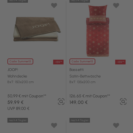
noch 4 Tag(e)
noch 4 Tag(e)
Code: Summer15
Code: Summer15
-15%**
-15%**
JOOP!
Bassetti
Wohndecke
Satin-Bettwäsche
BxT: 150x200 cm
BxT: 135x200 cm
50,99 € mit Coupon**
126,65 € mit Coupon**
59,99 €
149,00 €
UVP 89,00 €
noch 4 Tag(e)
noch 4 Tag(e)