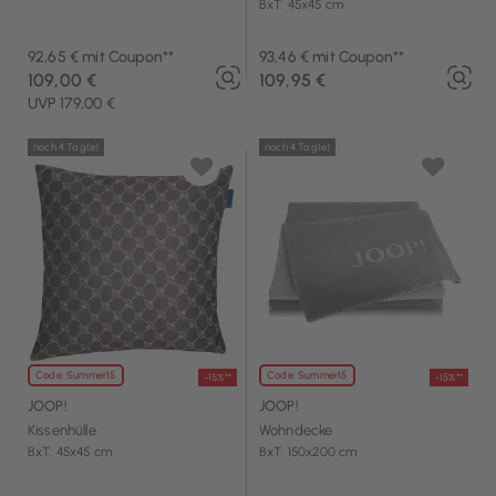
BxT: 45x45 cm
92,65 € mit Coupon**
93,46 € mit Coupon**
109,00 €
109,95 €
UVP 179,00 €
noch 4 Tag(e)
noch 4 Tag(e)
Code: Summer15
Code: Summer15
-15%**
-15%**
JOOP!
JOOP!
Kissenhülle
Wohndecke
BxT: 45x45 cm
BxT: 150x200 cm