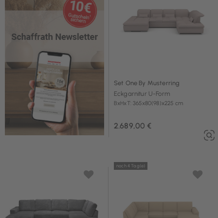
Set One By Musterring
Eckgarnitur U-Form
BxHxT: 365x80(98)x225 cm
2.689,00 €
noch 4 Tag(e)