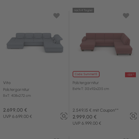
noch 4 Tag(e)
Code: Summer15
-15%**
Vito
Polstergarnitur
BxHxT: 313x92x235 cm
Polstergarnitur
BxT: 408x272 cm
2.699,00 €
2.549,15 € mit Coupon**
UVP 6.699,00 €
2.999,00 €
UVP 6.999,00 €