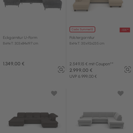
Code: Summer15
-15%**
Eckgarnitur U-Form
Polstergarnitur
BxHxT: 303x84x197 cm
BxHxT: 313x92x235 cm
1.349,00 €
2.549,15 € mit Coupon**
2.999,00 €
UVP 6.999,00 €