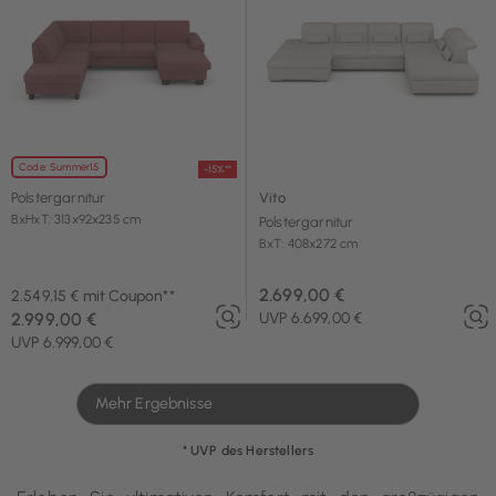
Code: Summer15
-15%**
Polstergarnitur
Vito
BxHxT: 313x92x235 cm
Polstergarnitur
BxT: 408x272 cm
2.699,00 €
2.549,15 € mit Coupon**
2.999,00 €
UVP 6.699,00 €
UVP 6.999,00 €
Mehr Ergebnisse
* UVP des Herstellers