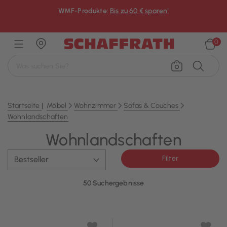
WMF-Produkte:
Bis zu 60 € sparen¹
×
0
Startseite
Möbel
Wohnzimmer
Sofas & Couches
Wohnlandschaften
Wohnlandschaften
Filter
50 Suchergebnisse