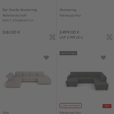
Set One By Musterring
Musterring
Wohnlandschaft
Polstergarnitur
BxHxT: 373x84x220 cm
3.161,00 €
2.499,00 €
UVP 2.999,00 €
noch 4 Tag(e)
Code: Summer15
-15%**
Vito
Polstergarnitur