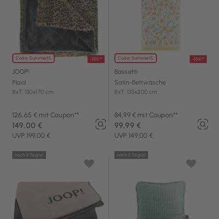
Code: Summer15
Code: Summer15
-15%**
-15%**
JOOP!
Bassetti
Plaid
Satin-Bettwäsche
BxT: 130x170 cm
BxT: 135x200 cm
126,65 € mit Coupon**
84,99 € mit Coupon**
149,00 €
99,99 €
UVP 199,00 €
UVP 149,00 €
noch 3 Tag(e)
noch 3 Tag(e)