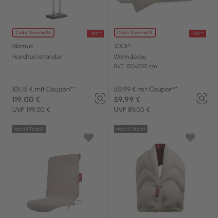
Code: Summer15
Code: Summer15
-15%**
-15%**
Blomus
JOOP!
Handtuchständer
Wohndecke
BxT: 150x200 cm
101,15 € mit Coupon**
50,99 € mit Coupon**
119,00 €
59,99 €
UVP 199,00 €
UVP 89,00 €
noch 3 Tag(e)
noch 3 Tag(e)