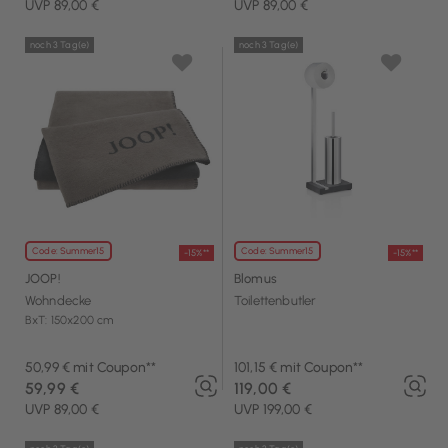
UVP 89,00 €
UVP 89,00 €
noch 3 Tag(e)
noch 3 Tag(e)
Code: Summer15
Code: Summer15
-15%**
-15%**
JOOP!
Blomus
Wohndecke
Toilettenbutler
BxT: 150x200 cm
50,99 € mit Coupon**
101,15 € mit Coupon**
59,99 €
119,00 €
UVP 89,00 €
UVP 199,00 €