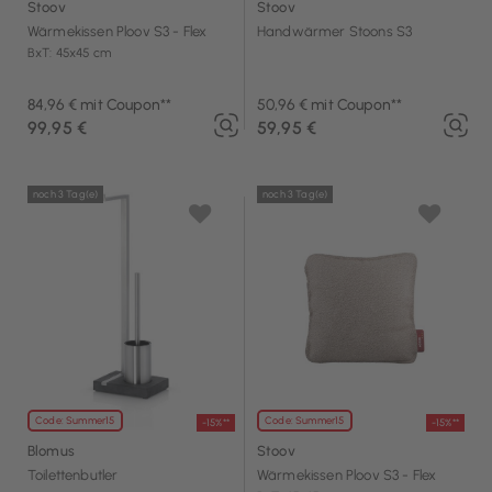
Stoov
Stoov
Wärmekissen Ploov S3 - Flex
Handwärmer Stoons S3
BxT: 45x45 cm
84,96 € mit Coupon**
50,96 € mit Coupon**
99,95 €
59,95 €
noch 3 Tag(e)
noch 3 Tag(e)
Code: Summer15
Code: Summer15
-15%**
-15%**
Blomus
Stoov
Toilettenbutler
Wärmekissen Ploov S3 - Flex