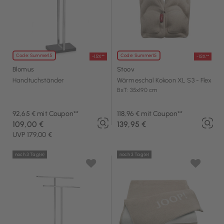
Code: Summer15
Code: Summer15
-15%**
-15%**
Blomus
Stoov
Handtuchständer
Wärmeschal Kokoon XL S3 - Flex
BxT: 35x190 cm
92,65 € mit Coupon**
118,96 € mit Coupon**
109,00 €
139,95 €
UVP 179,00 €
noch 3 Tag(e)
noch 3 Tag(e)