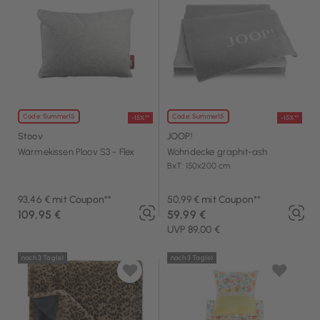
Code: Summer15
Code: Summer15
-15%**
-15%**
Stoov
JOOP!
Wärmekissen Ploov S3 - Flex
Wohndecke graphit-ash
BxT: 150x200 cm
93,46 € mit Coupon**
50,99 € mit Coupon**
109,95 €
59,99 €
UVP 89,00 €
noch 3 Tag(e)
noch 3 Tag(e)