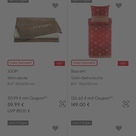
noch 3 Tag(e)
noch 3 Tag(e)
Code: Summer15
Code: Summer15
-15%**
-15%**
JOOP!
Bassetti
Wohndecke
Satin-Bettwäsche
BxT: 150x200 cm
BxT: 135x200 cm
50,99 € mit Coupon**
126,65 € mit Coupon**
59,99 €
149,00 €
UVP 89,00 €
noch 3 Tag(e)
noch 3 Tag(e)