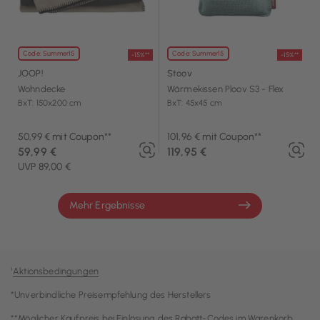
Code: Summer15
Code: Summer15
-15%**
-15%**
JOOP!
Stoov
Wohndecke
Wärmekissen Ploov S3 - Flex
BxT: 150x200 cm
BxT: 45x45 cm
50,99 € mit Coupon**
101,96 € mit Coupon**
59,99 €
119,95 €
UVP 89,00 €
Mehr Ergebnisse
¹
Aktionsbedingungen
*Unverbindliche Preisempfehlung des Herstellers
**Möglicher Kaufpreis bei Einlösung des Rabatt-Codes im Warenkorb