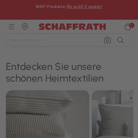
WMF-Produkte:
Bis zu 60 € sparen¹
×
0
Entdecken Sie unsere
schönen Heimtextilien