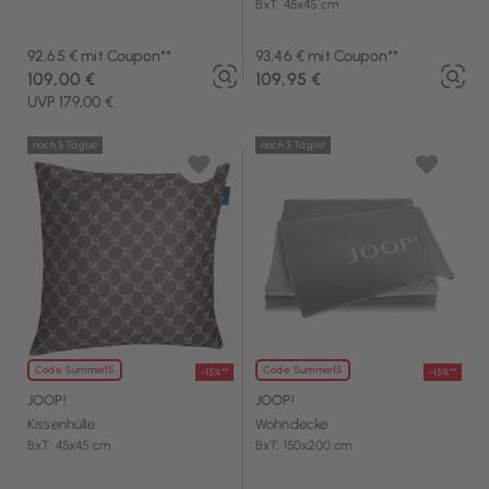
BxT: 45x45 cm
92,65 € mit Coupon**
93,46 € mit Coupon**
109,00 €
109,95 €
UVP 179,00 €
noch 3 Tag(e)
noch 3 Tag(e)
Code: Summer15
Code: Summer15
-15%**
-15%**
JOOP!
JOOP!
Kissenhülle
Wohndecke
BxT: 45x45 cm
BxT: 150x200 cm