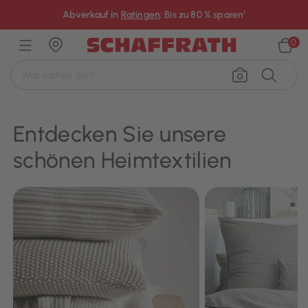
×
Abverkauf in
Ratingen
: Bis zu 80 % sparen¹
0
Entdecken Sie unsere
schönen Heimtextilien