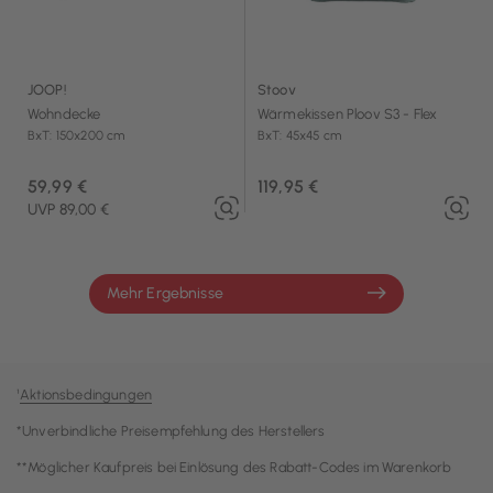
JOOP!
Stoov
Wohndecke
Wärmekissen Ploov S3 - Flex
BxT: 150x200 cm
BxT: 45x45 cm
59,99 €
119,95 €
UVP 89,00 €
Mehr Ergebnisse
¹
Aktionsbedingungen
*Unverbindliche Preisempfehlung des Herstellers
**Möglicher Kaufpreis bei Einlösung des Rabatt-Codes im Warenkorb