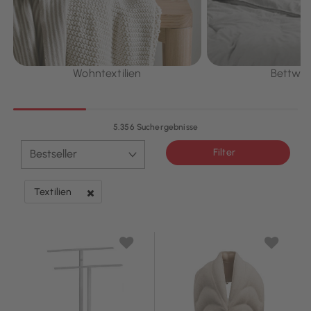
Wohntextilien
Bettwä
5.356 Suchergebnisse
Filter
Textilien
Filter entfernen Derzeit verfeinert von Kategorie: Textilien