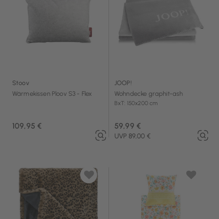
Stoov
JOOP!
Wärmekissen Ploov S3 - Flex
Wohndecke graphit-ash
BxT: 150x200 cm
109,95 €
59,99 €
UVP 89,00 €