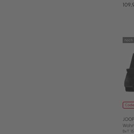
109,
noch 
Code
JOOP
Wohn
BxT: 