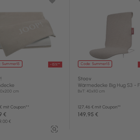
: Summer15
Code: Summer15
-15%**
!
Stoov
decke
Wärmedecke Big Hug S3 - F
150x200 cm
BxT: 40x110 cm
 € mit Coupon**
127,46 € mit Coupon**
9 €
149,95 €
9,00 €