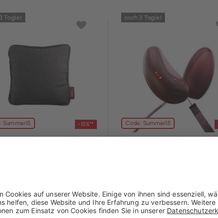
3 Tag(e)
noch 3 Tag(e)
: Summer15
Code: Summer15
-15%**
v
Stoov
kissen Ploov S3 - Flex
Handwärmer Stoons S3
45x45 cm
 € mit Coupon**
50,96 € mit Coupon**
5 €
59,95 €