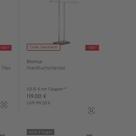
Code: Summer15
-15%**
-15%**
Blomus
 Flex
Handtuchständer
101,15 € mit Coupon**
119,00 €
UVP 199,00 €
noch 3 Tag(e)