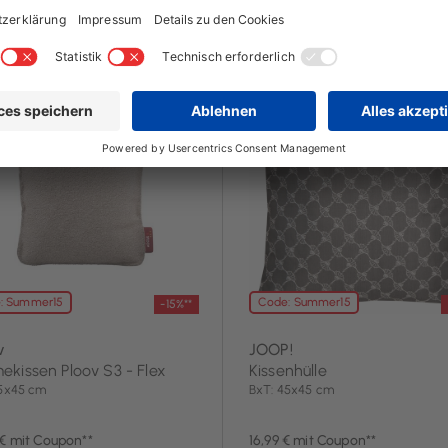
3 Tag(e)
noch 3 Tag(e)
: Summer15
Code: Summer15
-15%**
v
JOOP!
kissen Ploov S3 - Flex
Kissenhülle
45x45 cm
BxT: 45x45 cm
 € mit Coupon**
16,99 € mit Coupon**