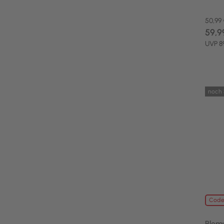
50,99
59,9
UVP 8
noch 
Code
Blom