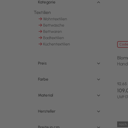
Kategorie
Textilien
Ausgewählt Derzeit verfeinert von Kategorie: 
Wohntextilien
Sortieren nach Kategorie: Wohntextilien
Bettwäsche
Sortieren nach Kategorie: Bettwäsche
Bettwaren
Sortieren nach Kategorie: Bettwaren
Badtextilien
Sortieren nach Kategorie: Badtextilien
Küchentextilien
Code
Sortieren nach Kategorie: Küchentextilien
Blom
Preis
Hand
Farbe
92,65
109,
Material
UVP 1
Hersteller
noch 
Breite in cm