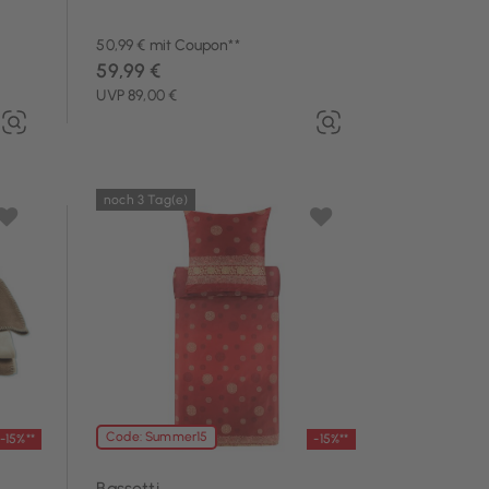
50,99 € mit Coupon**
59,99 €
UVP 89,00 €
noch 3 Tag(e)
Code: Summer15
-15%**
-15%**
Bassetti