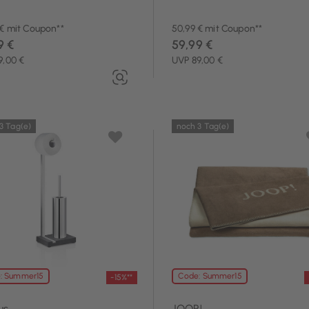
 € mit Coupon**
50,99 € mit Coupon**
9 €
59,99 €
9,00 €
UVP 89,00 €
3 Tag(e)
noch 3 Tag(e)
: Summer15
Code: Summer15
-15%**
us
JOOP!