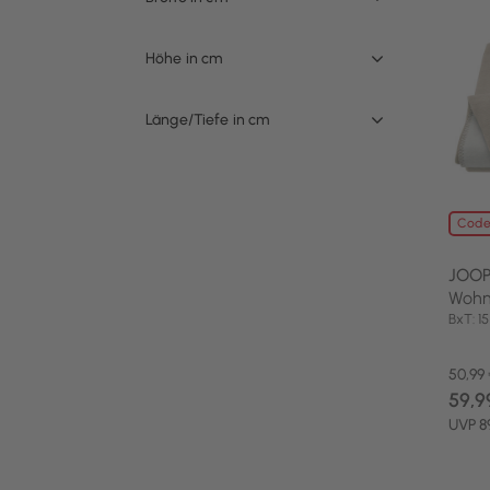
Höhe in cm
Länge/Tiefe in cm
Code
JOOP
Wohn
BxT: 
50,99
59,9
UVP 8