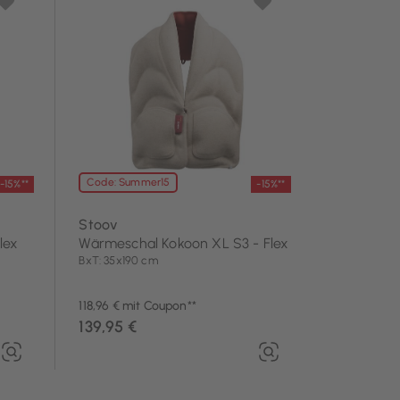
Code: Summer15
-15%**
-15%**
Stoov
lex
Wärmeschal Kokoon XL S3 - Flex
BxT: 35x190 cm
118,96 € mit Coupon**
139,95 €