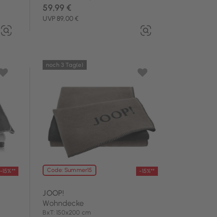
59,99 €
UVP 89,00 €
noch 3 Tag(e)
Code: Summer15
-15%**
-15%**
JOOP!
Wohndecke
BxT: 150x200 cm