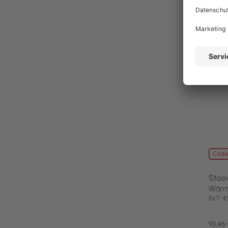
noch 
Code
Stoo
Wärme
BxT: 
93,46