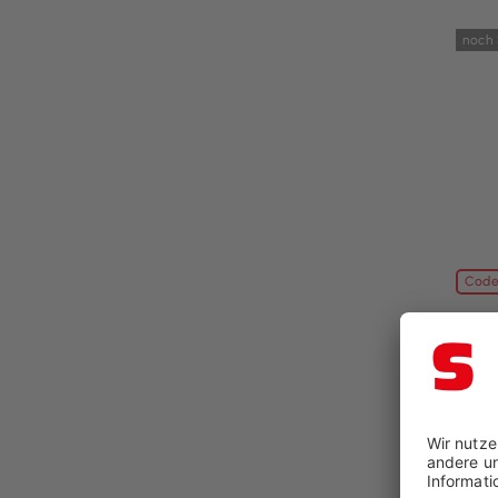
noch 
Code
Stoo
Wärme
BxT: 
84,96
99,9