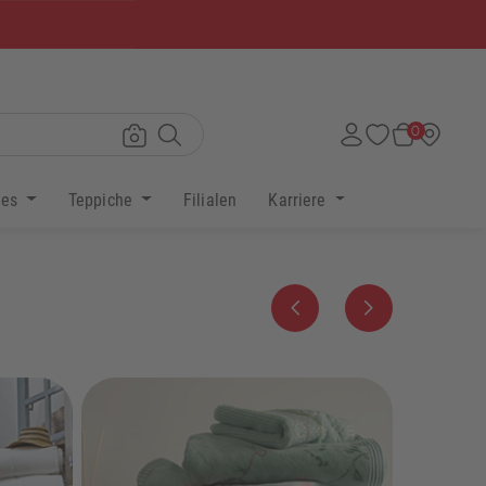
×
0
res
Teppiche
Filialen
Karriere
Zurück
Weiter