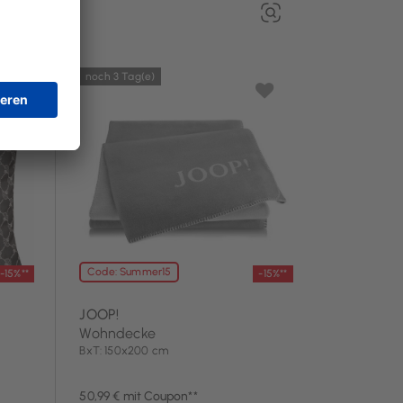
noch 3 Tag(e)
Code: Summer15
-15%**
-15%**
JOOP!
Wohndecke
BxT: 150x200 cm
50,99 € mit Coupon**