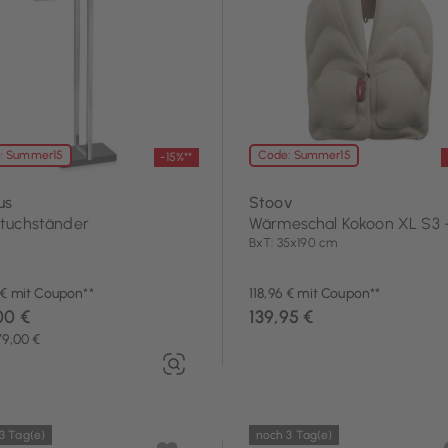
Textilien
: Summer15
Code: Summer15
-15%**
us
Stoov
tuchständer
Wärmeschal Kokoon XL S3 -
BxT: 35x190 cm
 € mit Coupon**
118,96 € mit Coupon**
00 €
139,95 €
79,00 €
3 Tag(e)
noch 3 Tag(e)