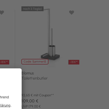
noch 3 Tag(e)
Code: Summer15
-15%**
-15%**
Blomus
Toilettenbutler
92,65 € mit Coupon**
109,00 €
UVP 179,00 €