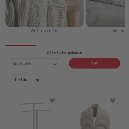
Wohntextilien
Bettwä
5.356 Suchergebnisse
Filter
Textilien
Filter entfernen Derzeit verfeinert von Kategorie: Textilien