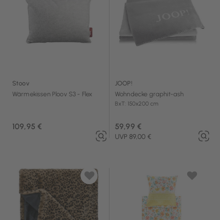
Stoov
JOOP!
Wärmekissen Ploov S3 - Flex
Wohndecke graphit-ash
BxT: 150x200 cm
109,95 €
59,99 €
UVP 89,00 €