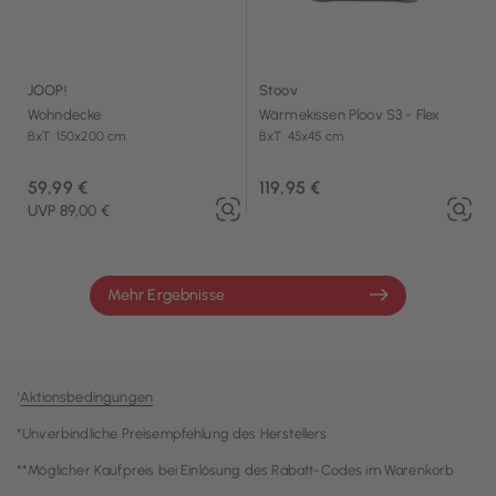
JOOP!
Stoov
Wohndecke
Wärmekissen Ploov S3 - Flex
BxT: 150x200 cm
BxT: 45x45 cm
59,99 €
119,95 €
UVP 89,00 €
Mehr Ergebnisse
¹
Aktionsbedingungen
*Unverbindliche Preisempfehlung des Herstellers
**Möglicher Kaufpreis bei Einlösung des Rabatt-Codes im Warenkorb