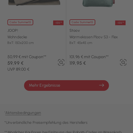
Code: Summer15
Code: Summer15
-15%**
-15%**
JOOP!
Stoov
Wohndecke
Wärmekissen Ploov S3 - Flex
BxT: 150x200 cm
BxT: 45x45 cm
50,99 € mit Coupon**
101,96 € mit Coupon**
59,99 €
119,95 €
UVP 89,00 €
Mehr Ergebnisse
¹
Aktionsbedingungen
*Unverbindliche Preisempfehlung des Herstellers
**Möglicher Kaufpreis bei Einlösung des Rabatt-Codes im Warenkorb