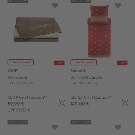
noch 3 Tag(e)
noch 3 Tag(e)
Code: Summer15
Code: Summer15
-15%**
-15%**
JOOP!
Bassetti
Wohndecke
Satin-Bettwäsche
BxT: 150x200 cm
BxT: 135x200 cm
50,99 € mit Coupon**
126,65 € mit Coupon**
59,99 €
149,00 €
UVP 89,00 €
noch 3 Tag(e)
noch 3 Tag(e)