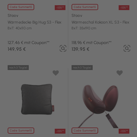
Code: Summer15
Code: Summer15
-15%**
-15%**
Stoov
Stoov
Wärmedecke Big Hug S3 - Flex
Wärmeschal Kokoon XL S3 - Flex
BxT: 40x110 cm
BxT: 35x190 cm
127,46 € mit Coupon**
118,96 € mit Coupon**
149,95 €
139,95 €
noch 3 Tag(e)
noch 3 Tag(e)
Code: Summer15
Code: Summer15
-15%**
-15%**