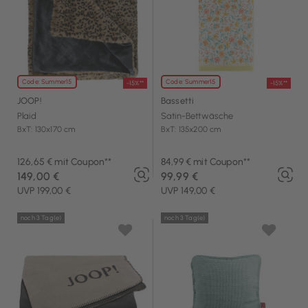
Code: Summer15
Code: Summer15
-15%**
-15%**
JOOP!
Bassetti
Plaid
Satin-Bettwäsche
BxT: 130x170 cm
BxT: 135x200 cm
126,65 € mit Coupon**
84,99 € mit Coupon**
149,00 €
99,99 €
UVP 199,00 €
UVP 149,00 €
noch 3 Tag(e)
noch 3 Tag(e)