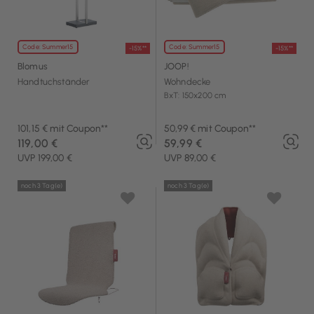
Code: Summer15
Code: Summer15
-15%**
-15%**
Blomus
JOOP!
Handtuchständer
Wohndecke
BxT: 150x200 cm
101,15 € mit Coupon**
50,99 € mit Coupon**
119,00 €
59,99 €
UVP 199,00 €
UVP 89,00 €
noch 3 Tag(e)
noch 3 Tag(e)