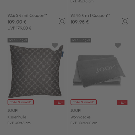
BxT: 45x45 cm
92,65 € mit Coupon**
93,46 € mit Coupon**
109,00 €
109,95 €
UVP 179,00 €
noch 3 Tag(e)
noch 3 Tag(e)
Code: Summer15
Code: Summer15
-15%**
-15%**
JOOP!
JOOP!
Kissenhülle
Wohndecke
BxT: 45x45 cm
BxT: 150x200 cm