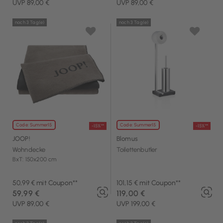
UVP 89,00 €
UVP 89,00 €
noch 3 Tag(e)
noch 3 Tag(e)
Code: Summer15
Code: Summer15
-15%**
-15%**
JOOP!
Blomus
Wohndecke
Toilettenbutler
BxT: 150x200 cm
50,99 € mit Coupon**
101,15 € mit Coupon**
59,99 €
119,00 €
UVP 89,00 €
UVP 199,00 €