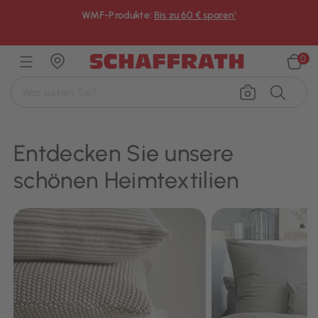
WMF-Produkte:
Bis zu 60 € sparen¹
×
0
Entdecken Sie unsere
schönen Heimtextilien