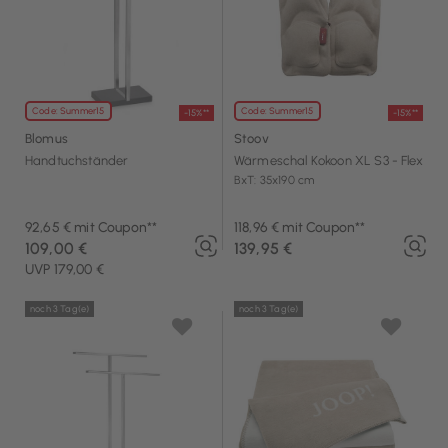
Code: Summer15
Code: Summer15
-15%**
-15%**
Blomus
Stoov
Handtuchständer
Wärmeschal Kokoon XL S3 - Flex
BxT: 35x190 cm
92,65 € mit Coupon**
118,96 € mit Coupon**
109,00 €
139,95 €
UVP 179,00 €
noch 3 Tag(e)
noch 3 Tag(e)