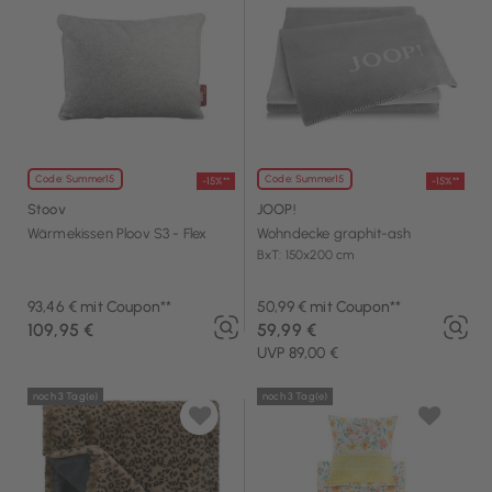
Code: Summer15
Code: Summer15
-15%**
-15%**
Stoov
JOOP!
Wärmekissen Ploov S3 - Flex
Wohndecke graphit-ash
BxT: 150x200 cm
93,46 € mit Coupon**
50,99 € mit Coupon**
109,95 €
59,99 €
UVP 89,00 €
noch 3 Tag(e)
noch 3 Tag(e)