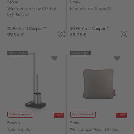
Stoov
Stoov
Wärmekissen Ploov S3 - Flex
Handwärmer Stoons S3
BxT: 45x45 cm
84,96 € mit Coupon**
50,96 € mit Coupon**
99,95 €
59,95 €
noch 3 Tag(e)
noch 3 Tag(e)
Code: Summer15
Code: Summer15
-15%**
-15%**
Blomus
Stoov
Toilettenbutler
Wärmekissen Ploov S3 - Flex