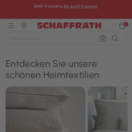
WMF-Produkte:
Bis zu 60 € sparen¹
×
0
Entdecken Sie unsere
schönen Heimtextilien