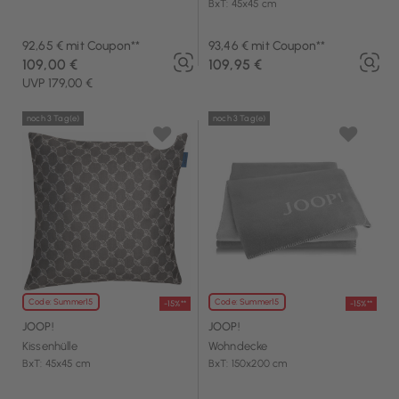
BxT: 45x45 cm
92,65 € mit Coupon**
93,46 € mit Coupon**
109,00 €
109,95 €
UVP 179,00 €
noch 3 Tag(e)
noch 3 Tag(e)
Code: Summer15
Code: Summer15
-15%**
-15%**
JOOP!
JOOP!
Kissenhülle
Wohndecke
BxT: 45x45 cm
BxT: 150x200 cm