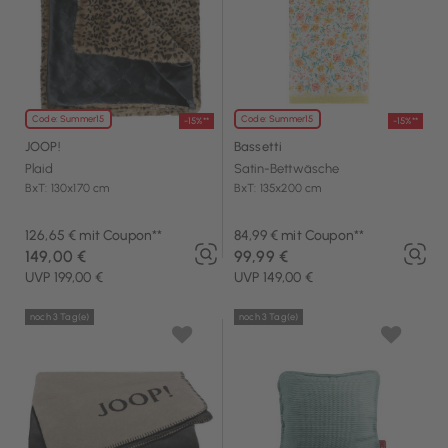
Code: Summer15
Code: Summer15
-15%**
-15%**
JOOP!
Bassetti
Plaid
Satin-Bettwäsche
BxT: 130x170 cm
BxT: 135x200 cm
126,65 € mit Coupon**
84,99 € mit Coupon**
149,00 €
99,99 €
UVP 199,00 €
UVP 149,00 €
noch 3 Tag(e)
noch 3 Tag(e)