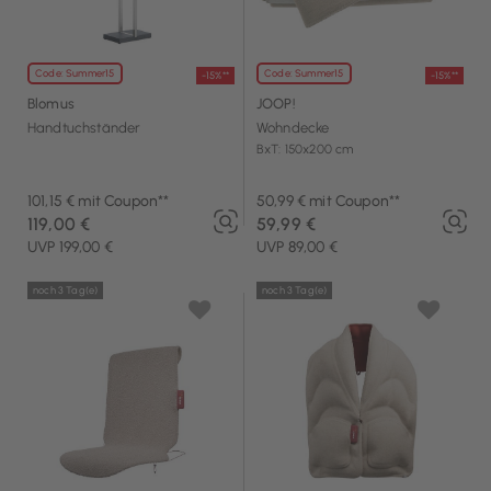
Code: Summer15
Code: Summer15
-15%**
-15%**
Blomus
JOOP!
Handtuchständer
Wohndecke
BxT: 150x200 cm
101,15 € mit Coupon**
50,99 € mit Coupon**
119,00 €
59,99 €
UVP 199,00 €
UVP 89,00 €
noch 3 Tag(e)
noch 3 Tag(e)