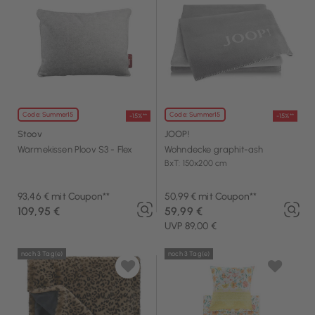
Code: Summer15
Code: Summer15
-15%**
-15%**
Stoov
JOOP!
Wärmekissen Ploov S3 - Flex
Wohndecke graphit-ash
BxT: 150x200 cm
93,46 € mit Coupon**
50,99 € mit Coupon**
109,95 €
59,99 €
UVP 89,00 €
noch 3 Tag(e)
noch 3 Tag(e)