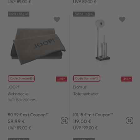
UVP 89,00 €
UVP 89,00 €
noch 3 Tag(e)
noch 3 Tag(e)
Code: Summer15
Code: Summer15
-15%**
-15%**
JOOP!
Blomus
Wohndecke
Toilettenbutler
BxT: 150x200 cm
50,99 € mit Coupon**
101,15 € mit Coupon**
59,99 €
119,00 €
UVP 89,00 €
UVP 199,00 €