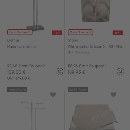
Code: Summer15
Code: Summer15
-15%**
-15%**
Blomus
Stoov
Handtuchständer
Wärmeschal Kokoon XL S3 - Flex
BxT: 35x190 cm
92,65 € mit Coupon**
118,96 € mit Coupon**
109,00 €
139,95 €
UVP 179,00 €
noch 3 Tag(e)
noch 3 Tag(e)