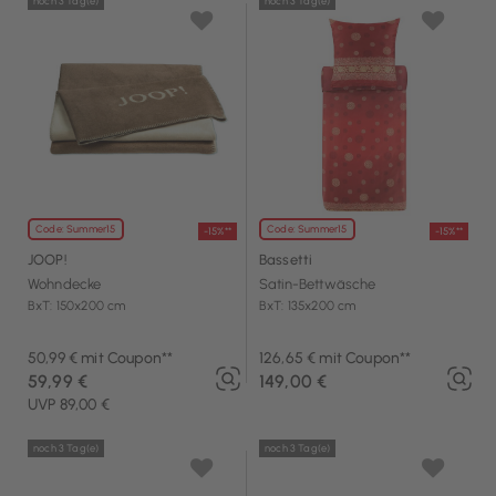
noch 3 Tag(e)
noch 3 Tag(e)
Code: Summer15
Code: Summer15
-15%**
-15%**
JOOP!
Bassetti
Wohndecke
Satin-Bettwäsche
BxT: 150x200 cm
BxT: 135x200 cm
50,99 € mit Coupon**
126,65 € mit Coupon**
59,99 €
149,00 €
UVP 89,00 €
noch 3 Tag(e)
noch 3 Tag(e)