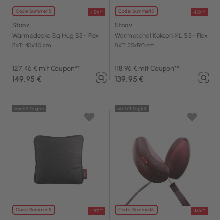
Code: Summer15
Code: Summer15
-15%**
-15%**
Stoov
Stoov
Wärmedecke Big Hug S3 - Flex
Wärmeschal Kokoon XL S3 - Flex
BxT: 40x110 cm
BxT: 35x190 cm
127,46 € mit Coupon**
118,96 € mit Coupon**
149,95 €
139,95 €
noch 3 Tag(e)
noch 3 Tag(e)
Code: Summer15
Code: Summer15
-15%**
-15%**