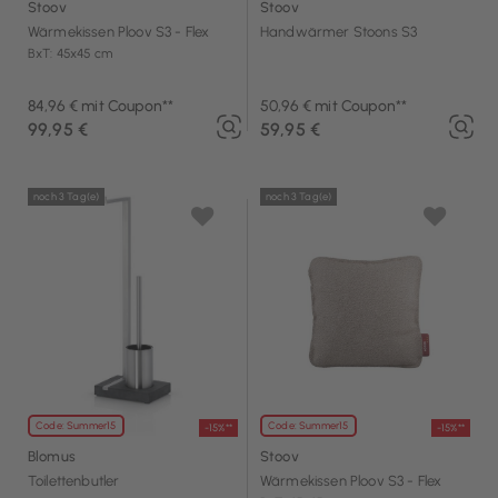
Stoov
Stoov
Wärmekissen Ploov S3 - Flex
Handwärmer Stoons S3
BxT: 45x45 cm
84,96 € mit Coupon**
50,96 € mit Coupon**
99,95 €
59,95 €
noch 3 Tag(e)
noch 3 Tag(e)
Code: Summer15
Code: Summer15
-15%**
-15%**
Blomus
Stoov
Toilettenbutler
Wärmekissen Ploov S3 - Flex