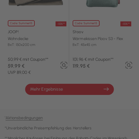
Code: Summer15
Code: Summer15
-15%**
-15%**
JOOP!
Stoov
Wohndecke
Wärmekissen Ploov S3 - Flex
BxT: 150x200 cm
BxT: 45x45 cm
50,99 € mit Coupon**
101,96 € mit Coupon**
59,99 €
119,95 €
UVP 89,00 €
Mehr Ergebnisse
¹
Aktionsbedingungen
*Unverbindliche Preisempfehlung des Herstellers
**Möglicher Kaufpreis bei Einlösung des Rabatt-Codes im Warenkorb