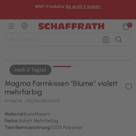
WMF-Produkte:
Bis zu 60 € sparen¹
×
0
noch 2 Tag(e)
Magma Formkissen "Blume" violett
mehrfarbig
Artikel-Nr.:
001296108204000
Material:
Kunstfasern
Farbe:
Violett Mehrfarbig
Textilkennzeichnung:
100% Polyester