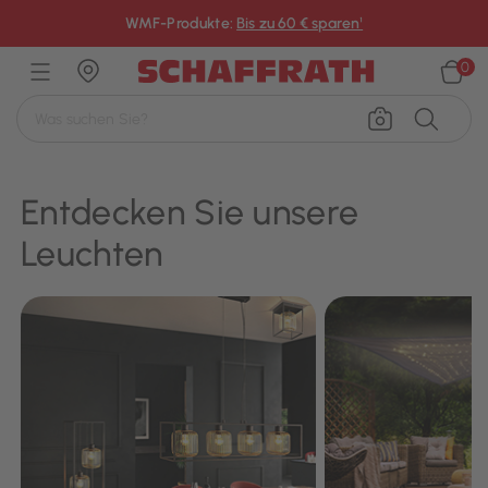
×
WMF-Produkte:
Bis zu 60 € sparen¹
0
Entdecken Sie unsere
Leuchten