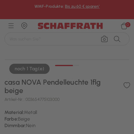
WMF-Produkte:
Bis zu 60 € sparen¹
×
0
noch 1 Tag(e)
casa NOVA Pendelleuchte 1flg
beige
Artikel-Nr.:
003654775103000
Material:
Metall
Farbe:
Beige
Dimmbar:
Nein