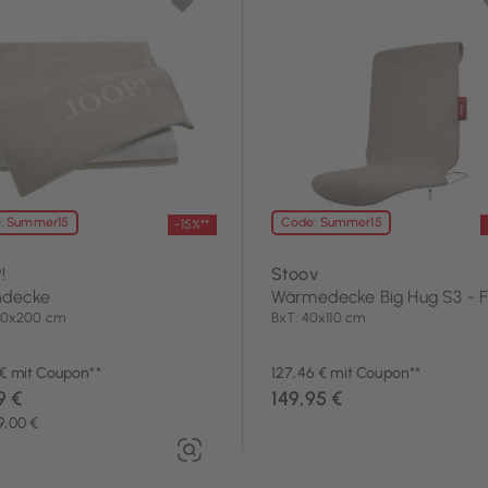
: Summer15
Code: Summer15
-15%**
!
Stoov
decke
Wärmedecke Big Hug S3 - F
150x200 cm
BxT: 40x110 cm
 € mit Coupon**
127,46 € mit Coupon**
9 €
149,95 €
9,00 €