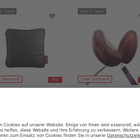
2 Tag(e)
noch 2 Tag(e)
: Summer15
Code: Summer15
-15%**
v
Stoov
kissen Ploov S3 - Flex
Handwärmer Stoons S3
45x45 cm
 € mit Coupon**
50,96 € mit Coupon**
5 €
59,95 €