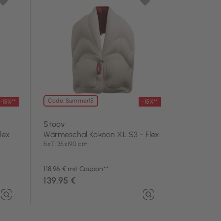
Code: Summer15
-15%**
-15%**
Stoov
lex
Wärmeschal Kokoon XL S3 - Flex
BxT: 35x190 cm
118,96 € mit Coupon**
139,95 €