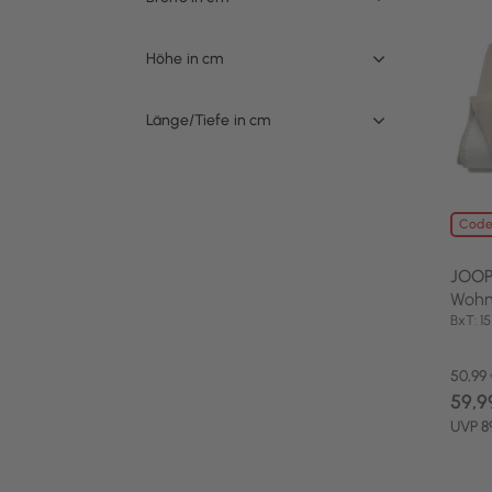
Höhe in cm
Länge/Tiefe in cm
Code
JOOP
Wohn
BxT: 
50,99
59,9
UVP 8