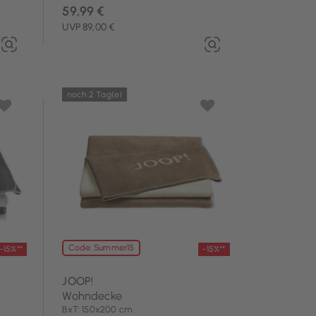
59,99 €
UVP 89,00 €
noch 2 Tag(e)
Code: Summer15
-15%**
-15%**
JOOP!
Wohndecke
BxT: 150x200 cm