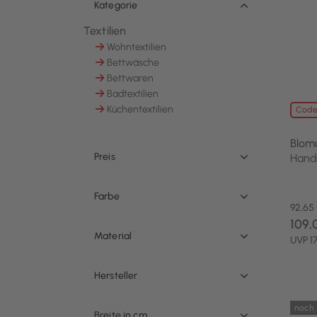
Kategorie
Textilien
Ausgewählt Derzeit verfeinert von Kategorie: 
Wohntextilien
Sortieren nach Kategorie: Wohntextilien
Bettwäsche
Sortieren nach Kategorie: Bettwäsche
Bettwaren
Sortieren nach Kategorie: Bettwaren
Badtextilien
Sortieren nach Kategorie: Badtextilien
Küchentextilien
Code
Sortieren nach Kategorie: Küchentextilien
Blom
Preis
Hand
Farbe
92,65
109,
Material
UVP 1
Hersteller
noch 
Breite in cm