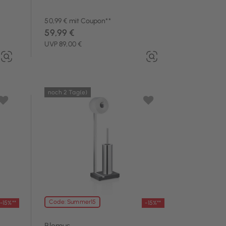
50,99 € mit Coupon**
59,99 €
UVP 89,00 €
noch 2 Tag(e)
Code: Summer15
-15%**
-15%**
Blomus