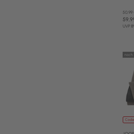
50,99
59,9
UVP 8
noch 
Code
JOOP