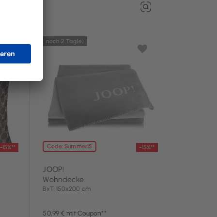
noch 2 Tag(e)
Code: Summer15
-15%**
-15%**
JOOP!
Wohndecke
BxT: 150x200 cm
50,99 € mit Coupon**