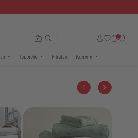
×
0
res
Teppiche
Filialen
Karriere
Zurück
Weiter