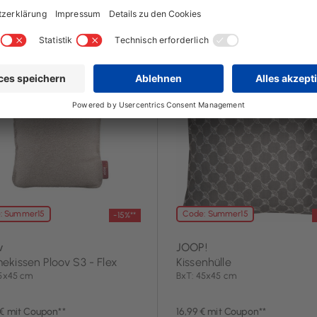
2 Tag(e)
noch 2 Tag(e)
: Summer15
Code: Summer15
-15%**
v
JOOP!
kissen Ploov S3 - Flex
Kissenhülle
45x45 cm
BxT: 45x45 cm
 € mit Coupon**
16,99 € mit Coupon**