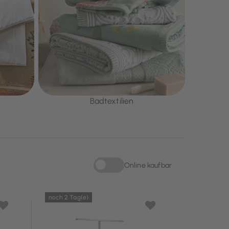
Badtextilien
Online kaufbar
Sortieren nach Online kaufbar: Online kau
noch 2 Tag(e)