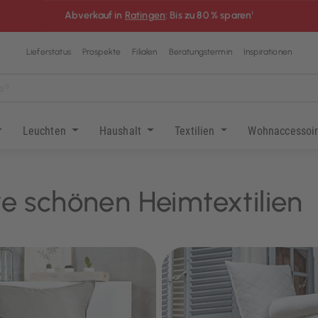
Abverkauf in
Ratingen
: Bis zu 80 % sparen¹
Lieferstatus
Prospekte
Filialen
Beratungstermin
Inspirationen
Leuchten
Haushalt
Textilien
Wohnaccessoi
e schönen Heimtextilien