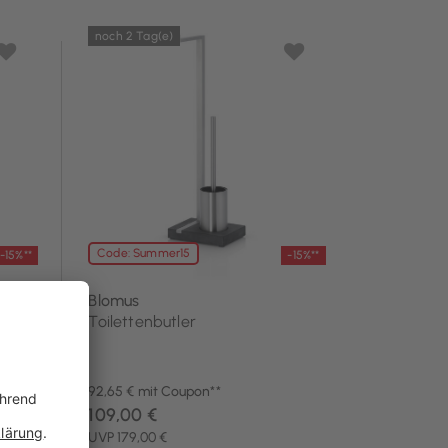
noch 2 Tag(e)
Code: Summer15
-15%**
-15%**
Blomus
Toilettenbutler
92,65 € mit Coupon**
109,00 €
UVP 179,00 €