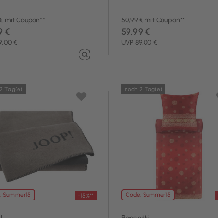
 € mit Coupon**
50,99 € mit Coupon**
9 €
59,99 €
9,00 €
UVP 89,00 €
2 Tag(e)
noch 2 Tag(e)
: Summer15
Code: Summer15
-15%**
!
Bassetti