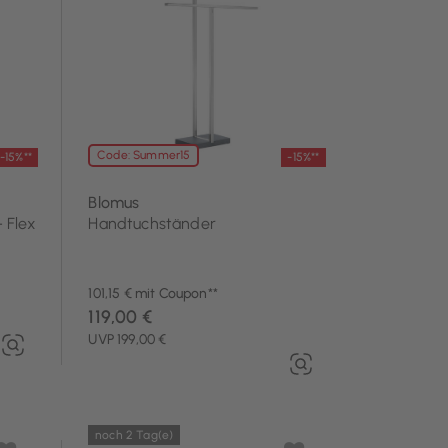
Code: Summer15
-15%**
-15%**
Blomus
 Flex
Handtuchständer
101,15 € mit Coupon**
119,00 €
UVP 199,00 €
noch 2 Tag(e)