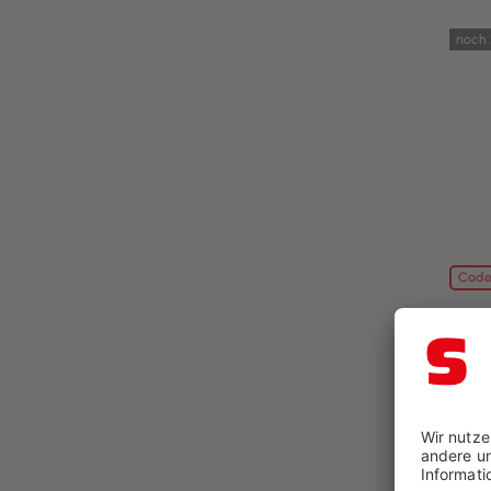
noch 
Code
Stoo
Wärme
BxT: 
84,96
99,9