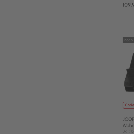
109,
noch 
Code
JOOP
Wohn
BxT: 