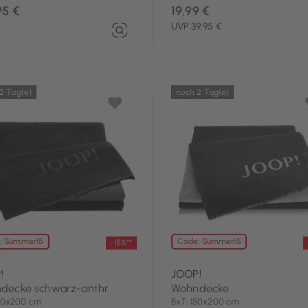
95 €
19,99 €
UVP 39,95 €
2 Tag(e)
noch 2 Tag(e)
: Summer15
Code: Summer15
-15%**
!
JOOP!
decke schwarz-anthr.
Wohndecke
150x200 cm
BxT: 150x200 cm