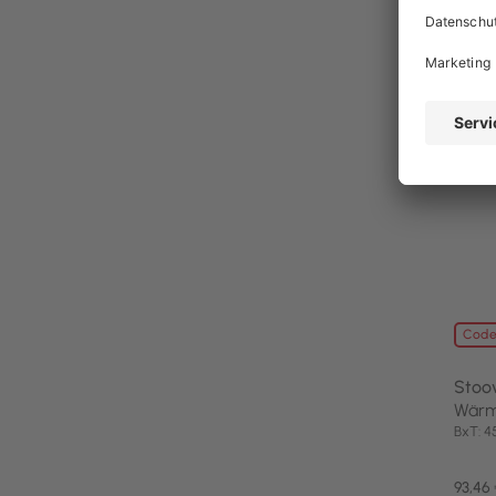
noch 
Code
Stoo
Wärme
BxT: 
93,46