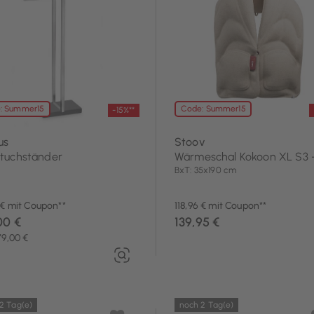
Textilien
: Summer15
Code: Summer15
-15%**
us
Stoov
tuchständer
Wärmeschal Kokoon XL S3 -
BxT: 35x190 cm
 € mit Coupon**
118,96 € mit Coupon**
00 €
139,95 €
79,00 €
2 Tag(e)
noch 2 Tag(e)