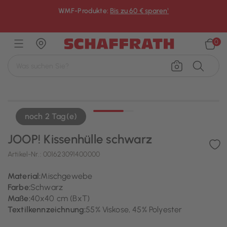
WMF-Produkte:
Bis zu 60 € sparen¹
×
0
noch 2 Tag(e)
JOOP! Kissenhülle schwarz
Artikel-Nr.:
001623091400000
Material:
Mischgewebe
Farbe:
Schwarz
Maße:
40x40 cm (BxT)
Textilkennzeichnung:
55% Viskose, 45% Polyester