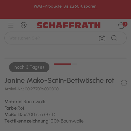
WMF-Produkte:
Bis zu 60 € sparen¹
×
0
noch 3 Tag(e)
Janine Mako-Satin-Bettwäsche rot
Artikel-Nr.:
001277096000000
Material:
Baumwolle
Farbe:
Rot
Maße:
135x200 cm (BxT)
Textilkennzeichnung:
100% Baumwolle