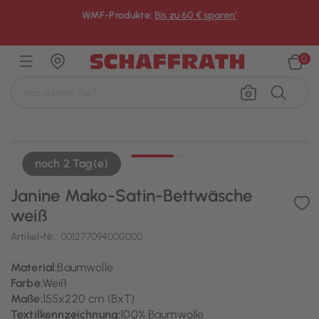
WMF-Produkte:
Bis zu 60 € sparen¹
×
0
noch 2 Tag(e)
Janine Mako-Satin-Bettwäsche
weiß
Artikel-Nr.:
001277094000000
Material:
Baumwolle
Farbe:
Weiß
Maße:
155x220 cm (BxT)
Textilkennzeichnung:
100% Baumwolle