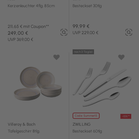
Kerzenleuchter 4flg. 85cm
Besteckset 30tlg
99,99 €
211,65 € mit Coupon**
249,00 €
UVP 229,00 €
UVP 369,00 €
noch 3 Tag(e)
Code: Summer15
-15%**
Villeroy & Boch
ZWILLING
Tafelgeschirr 8tlg.
Besteckset 60tlg