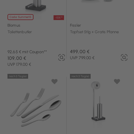
Code: Summer15
-15%**
Blomus
Fissler
Toilettenbutler
Topfset 5tlg + Gratis Pfanne
499,00 €
92,65 € mit Coupon**
109,00 €
UVP 799,00 €
UVP 179,00 €
noch 3 Tag(e)
noch 3 Tag(e)