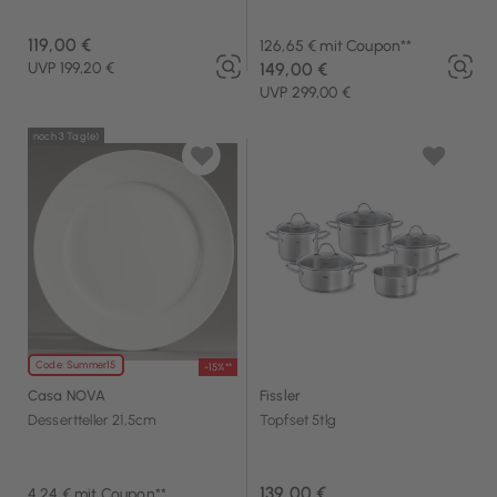
119,00 €
126,65 € mit Coupon**
UVP 199,20 €
149,00 €
UVP 299,00 €
noch 3 Tag(e)
Code: Summer15
-15%**
Casa NOVA
Fissler
Dessertteller 21,5cm
Topfset 5tlg
139,00 €
4,24 € mit Coupon**