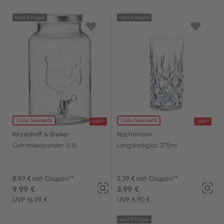
noch 3 Tag(e)
noch 3 Tag(e)
Code: Summer15
Code: Summer15
-15%**
-15%**
Ritzenhoff & Breker
Nachtmann
Getränkespender 5,5L
Longdrinkglas 375ml
8,49 € mit Coupon**
3,39 € mit Coupon**
9,99 €
3,99 €
UVP 16,99 €
UVP 6,90 €
noch 3 Tag(e)