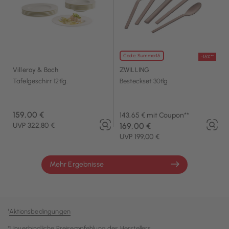
Code: Summer15
-15%**
Villeroy & Boch
ZWILLING
Tafelgeschirr 12tlg.
Besteckset 30tlg
159,00 €
143,65 € mit Coupon**
UVP 322,80 €
169,00 €
UVP 199,00 €
Mehr Ergebnisse
¹
Aktionsbedingungen
*Unverbindliche Preisempfehlung des Herstellers