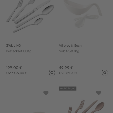
ZWILLING
Villeroy & Boch
Besteckset 100tlg
Salat-Set 3tlg.
199,00 €
49,99 €
UVP 499,00 €
UVP 89,90 €
noch 3 Tag(e)