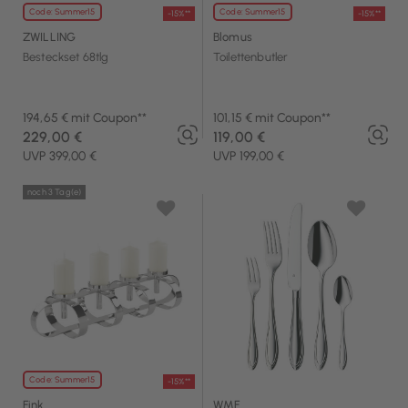
Code: Summer15
Code: Summer15
-15%**
-15%**
ZWILLING
Blomus
Besteckset 68tlg
Toilettenbutler
194,65 € mit Coupon**
101,15 € mit Coupon**
229,00 €
119,00 €
UVP 399,00 €
UVP 199,00 €
noch 3 Tag(e)
Code: Summer15
-15%**
Fink
WMF