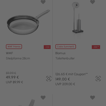
WMF Prämie
Code: Summer15
-10€
-15%**
WMF
Blomus
Stielpfanne 28cm
Toilettenbutler
Preis reduziert von
59,99 €
126,65 € mit Coupon**
49,99 €
149,00 €
UVP 89,99 €
UVP 209,00 €