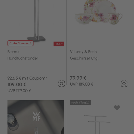
Code: Summer15
-15%**
Blomus
Villeroy & Boch
Handtuchständer
Geschirrset 8tlg.
79,99 €
92,65 € mit Coupon**
109,00 €
UVP 189,00 €
UVP 179,00 €
noch 3 Tag(e)