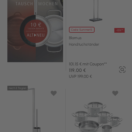
Code: Summer15
-15%**
Blomus
Handtuchständer
101,15 € mit Coupon**
119,00 €
UVP 199,00 €
noch 3 Tag(e)